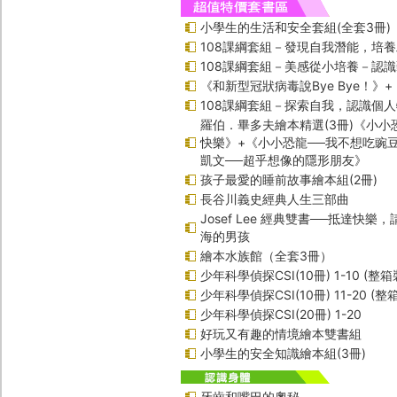
小學生的生活和安全套組(全套3冊)
108課綱套組－發現自我潛能，培
108課綱套組－美感從小培養－認
《和新型冠狀病毒說Bye Bye！》
108課綱套組－探索自我，認識個
羅伯．畢多夫繪本精選(3冊)《小小
快樂》+《小小恐龍──我不想吃豌
凱文──超乎想像的隱形朋友》
孩子最愛的睡前故事繪本組(2冊)
長谷川義史經典人生三部曲
Josef Lee 經典雙書──抵達快樂
海的男孩
繪本水族館（全套3冊）
少年科學偵探CSI(10冊) 1-10 (整箱
少年科學偵探CSI(10冊) 11-20 (整
少年科學偵探CSI(20冊) 1-20
好玩又有趣的情境繪本雙書組
小學生的安全知識繪本組(3冊)
牙齒和嘴巴的奧秘