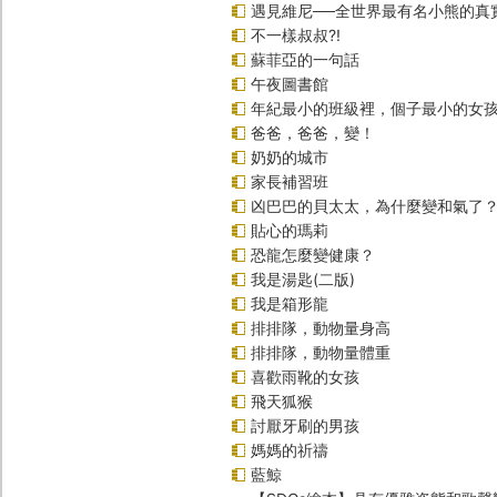
遇見維尼──全世界最有名小熊的真
不一樣叔叔?!
蘇菲亞的一句話
午夜圖書館
年紀最小的班級裡，個子最小的女孩
爸爸，爸爸，變！
奶奶的城市
家長補習班
凶巴巴的貝太太，為什麼變和氣了
貼心的瑪莉
恐龍怎麼變健康？
我是湯匙(二版)
我是箱形龍
排排隊，動物量身高
排排隊，動物量體重
喜歡雨靴的女孩
飛天狐猴
討厭牙刷的男孩
媽媽的祈禱
藍鯨