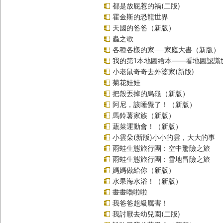
都是放屁惹的禍(二版)
霍金斯的恐龍世界
天國的爸爸（新版）
蟲之歌
各種各樣的家──家庭大書（新版）
我的第1本地圖繪本――看地圖認識
小老鼠奇奇去外婆家(新版)
菊花娃娃
把殼丟掉的烏龜（新版）
阿尼，該睡覺了！（新版）
馬鈴薯家族（新版）
蔬菜運動會！（新版）
小雲朵(新版)小小的雲，大大的事
雨蛙生態旅行團：空中驚險之旅
雨蛙生態旅行團：雪地冒險之旅
媽媽做給你（新版）
水果海水浴！（新版）
畫畫嚕啦啦
我爸爸超級厲害！
我討厭去幼兒園(二版)