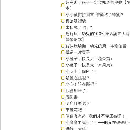
超有趣！孩子一定要知道的事物【
本】
小小偵探拼圖書-誰偷吃了蜂蜜？
真是沒禮貌！！
太自私了吧！?
超好玩！幼兒的100件東西認知大
學習繪本】
寶貝玩瑜伽－幼兒的第一本瑜伽書
我是一片葉子
小種子，快長大（蔬菜篇）
小種子，快長大（水果篇）
小女生上廁所了！
是誰在跳呢？
小心！誰在那裡？
我會刷牙了！
感謝書
要穿什麼呢？
來種花吧！
便便真有趣─我們才不穿尿布呢！
小寶寶要誕生了！──胎兒在媽媽肚
嚇我一大跳！