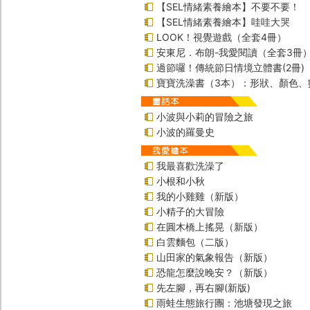
【SEL情緒素養繪本】不要不要！
【SEL情緒素養繪本】哇哇大哭
LOOK！視覺遊戲（全套4冊）
安東尼．布朗-我愛閱讀（全套3冊
過節囉！傳統節日情境立體書(2冊)
寶寶洗澡書（3本）：形狀、顏色、
小波與小莉的冒險之旅
小波的羅曼史
我最喜歡洗澡了
小根和小秋
我的小雞雞（新版）
小精子的大冒險
在圓木橋上搖晃（新版）
白雲麵包（二版）
山田家的氣象報告（新版）
恐龍怎麼說晚安？（新版）
先左腳，再右腳(新版)
雨蛙生態旅行團：池塘發現之旅