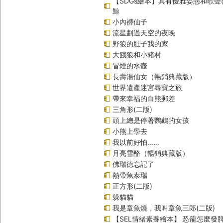
【SDGs繪本】具有優雅姿態和歌
鯨
小內褲仙子
流星劃過天空的夜晚
野狼的肚子我的家
大餓狼和小豬村
冒煙的水壺
長壽湯仙女（暢銷典藏版）
世界遺產迷宮尋寶之旅
帶來幸福的白熊郵差
三角形(二版)
頭上總是停著鸚鵡的女孩
小熊上學去
我以前好怕……
月亮雪酪（暢銷典藏版）
佛瑞德忘記了
熱帶魚泰瑞
正方形(二版)
躲貓貓
我是章魚燒，我叫章魚三郎(二版)
【SEL情緒素養繪本】 恐龍怎麼發脾