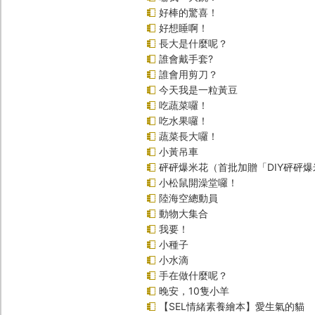
好棒的驚喜！
好想睡啊！
長大是什麼呢？
誰會戴手套?
誰會用剪刀？
今天我是一粒黃豆
吃蔬菜囉！
吃水果囉！
蔬菜長大囉！
小黃吊車
砰砰爆米花（首批加贈「DIY砰砰
小松鼠開澡堂囉！
陸海空總動員
動物大集合
我要！
小種子
小水滴
手在做什麼呢？
晚安，10隻小羊
【SEL情緒素養繪本】愛生氣的貓