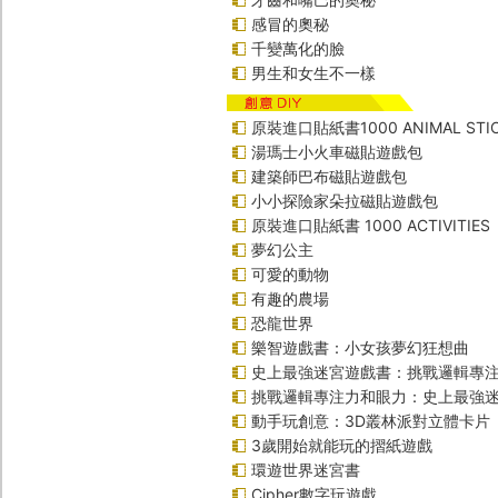
感冒的奧秘
千變萬化的臉
男生和女生不一樣
原裝進口貼紙書1000 ANIMAL STIC
湯瑪士小火車磁貼遊戲包
建築師巴布磁貼遊戲包
小小探險家朵拉磁貼遊戲包
原裝進口貼紙書 1000 ACTIVITIES
夢幻公主
可愛的動物
有趣的農場
恐龍世界
樂智遊戲書：小女孩夢幻狂想曲
史上最強迷宮遊戲書：挑戰邏輯專
挑戰邏輯專注力和眼力：史上最強迷
動手玩創意：3D叢林派對立體卡片
3歲開始就能玩的摺紙遊戲
環遊世界迷宮書
Cipher數字玩遊戲