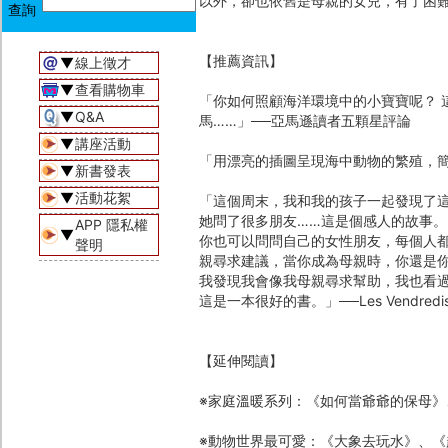
以外，卻也依舊是母親的女兒，有了困
【推薦資訊】
▼
線上徵才
▼
查看購物車
「你如何照顧海洋環境中的小寶寶呢？ 
▼
Q&A
馬……」──亞馬遜讀者五顆星評論
▼
講座活動
「用漂亮的插圖呈現海中動物的繁殖，
▼
新書發表
▼
活動花絮
「這個周末，我和我的孩子一起發現了
她問了很多朋友……這是個感人的故事。
APP 隱私權
▼
你也可以問問自己的女性朋友，每個人
聲明
親尋求建議，當你成為母親時，你還是
我發現我會像我母親尋求幫助，我也看過
這是一本很好的書。」──Les Vendredis 
【延伸閱讀】
※家庭溫暖系列：《如何當爺爺的保母》
※動物世界最可愛：《大象去玩水》、《