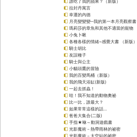
誰吃了我的蘋果？（新版）
拉封丹寓言
幸運的內德
月亮變變變─我的第一本月亮觀察書
瑪莉莎的章魚和其他不適當的寵物
小兔卜啾
各種各樣的情緒~感覺大書 （新版
騎士胡比
友誼種子
騎士與公主
小貓頭鷹的冒險
我的百變馬桶（新版）
我的飛天浴缸(新版)
一起去抓蟲！
哇！我不知道的動物奧祕
比一比，誰最大？
如果常常這樣的話…
爸爸大集合(二版)
手指★咻～動洞遊戲書
光影魔術－熱帶雨林的祕密
光影魔術－太空站的祕密