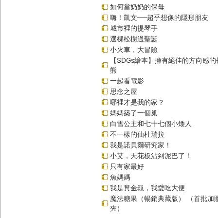
如何當奶奶的保母
嗨！凱文──超乎想像的隱形朋友
城市裡的提琴手
選棵松樹過聖誕
小火車，大冒險
【SDGs繪本】擁有絕佳的方向感
熊
一起看電影
思念之屋
哪裡才是我的家？
媽媽築了一個巢
白雪公主和七十七個小矮人
不一樣的仙杜瑞拉
我是諾貝爾研究家！
小艾，天花板沾到泥巴了！
只有家最好
魚媽媽
我是糞金龜，我愛吃大便
魔法糖果（暢銷典藏版） （首批加
夾）