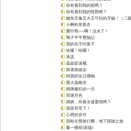
你有看到我的龍嗎？
你有看到我的怪獸嗎？
鱷魚艾倫又大又可怕的牙齒！（二
小蝌蚪穿新衣
圍巾熊──啊！沒水了！
鴨子平平歷險記
我的名字叫葉子
哈囉！哈囉！
承諾
蟲蟲捉迷藏
跟著路線走
阿寶的生日禮物
螢火蟲晚安
媽咪瘋狂的一天
荷塘月色
媽媽，你會永遠愛我嗎？
我當哥哥了！
心裡的音符
雨蛙生態旅行團：地下探險之旅
畫一棵樹(新版)