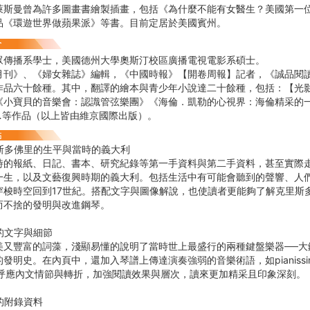
萊斯曼曾為許多圖畫書繪製插畫，包括《為什麼不能有女醫生？美國第一
品《環遊世界做蘋果派》等書。目前定居於美國賓州。
眾傳播系學士，美國德州大學奧斯汀校區廣播電視電影系碩士。
月刊》、《婦女雜誌》編輯，《中國時報》【開卷周報】記者，《誠品閱
作品六十餘種。其中，翻譯的繪本與青少年小說達二十餘種，包括：【光
《小寶貝的音樂會：認識管弦樂團》《海倫．凱勒的心視界：海倫精采的
…等作品（以上皆由維京國際出版）。
斯多佛里的生平與當時的義大利
時的報紙、日記、書本、研究紀錄等第一手資料與第二手資料，甚至實際
一生，以及文藝復興時期的義大利。包括生活中有可能會聽到的聲響、人
穿梭時空回到17世紀。搭配文字與圖像解說，也使讀者更能夠了解克里斯
而不捨的發明與改進鋼琴。
的文字與細節
美又豐富的詞藻，淺顯易懂的說明了當時世上最盛行的兩種鍵盤樂器──大
發明史。在內頁中，還加入琴譜上傳達演奏強弱的音樂術語，如pianissimo、c
等，呼應內文情節與轉折，加強閱讀效果與層次，讀來更加精采且印象深刻。
的附錄資料