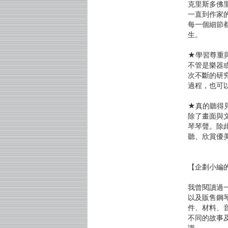
克里斯多佛
一直到作家
每一個細節
生。
★學習尊重
不管是樂器
次不斷的研
過程，也可
★真的聽得
除了畫面與
琴琴聲。除
聽、欣賞優
【企劃小編
我曾閱讀過
以及販售鋼
件、材料、
不同的故事
識。