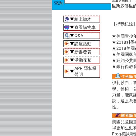
里斯多佛里
▼
線上徵才
【得獎紀錄
▼
查看購物車
▼
Q&A
★美國青少
★2018科學
▼
講座活動
★2018美
▼
新書發表
★美國國家英語
▼
活動花絮
★紐約公共
★銀行街教
APP 隱私權
▼
聲明
伊莉莎白．
學、藝術、
力量，能夠
說，還是為
性。
美國兒童圖
得更加生動有
Frog初試