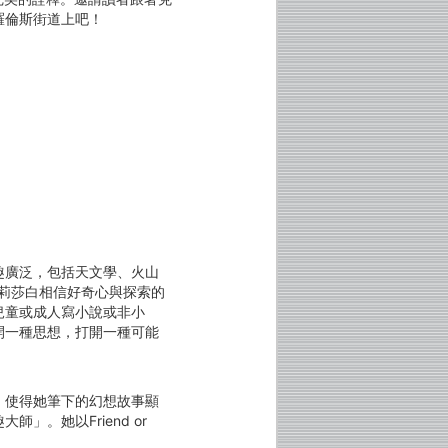
羅倫斯街道上吧！
趣廣泛，包括天文學、火山
莉莎白相信好奇心與探索的
兒童或成人寫小說或非小
開一種思想，打開一種可能
，使得她筆下的幻想故事顯
。她以Friend or