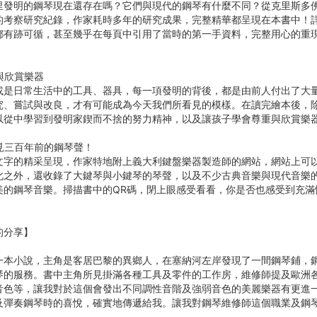
里發明的鋼琴現在還存在嗎？它們與現代的鋼琴有什麼不同？從克里斯多
的考察研究紀錄，作家耗時多年的研究成果，完整精華都呈現在本書中！
都有跡可循，甚至幾乎在每頁中引用了當時的第一手資料，完整用心的重
與欣賞樂器
或是日常生活中的工具、器具，每一項發明的背後，都是由前人付出了大
究、嘗試與改良，才有可能成為今天我們所看見的模樣。在讀完繪本後，
以從中學習到發明家鍥而不捨的努力精神，以及讓孩子學會尊重與欣賞樂
見三百年前的鋼琴聲！
文字的精采呈現，作家特地附上義大利鍵盤樂器製造師的網站，網站上可
此之外，還收錄了大鍵琴與小鍵琴的琴聲，以及不少古典音樂與現代音樂
美的鋼琴音樂。掃描書中的QR碼，閉上眼感受看看，你是否也感受到充滿
的分享】
一本小說，主角是客居巴黎的異鄉人，在塞納河左岸發現了一間鋼琴鋪，
琴的服務。書中主角所見掛滿各種工具及零件的工作房，維修師提及歐洲
音色等，讓我對於這個會發出不同調性音階及強弱音色的美麗樂器有更進
及彈奏鋼琴時的喜悅，確實地傳遞給我。讓我對鋼琴維修師這個職業及鋼