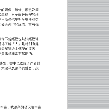
中的圖像、線條、顏色及簡
起尋找「只要輕輕改變觸鍵
克里斯多佛里對於樂器精益
此優美外型的線條、富有強
個你不曾經歷也無法經歷過
覺得了解「人」是特別有趣
讀者閱讀繪本傳記的原因，
理資訊是非常有幫助的。
熱愛，書中也收錄了作者對
、大鍵琴及鋼琴的聲音，想
這本書，我很高興發現這本書