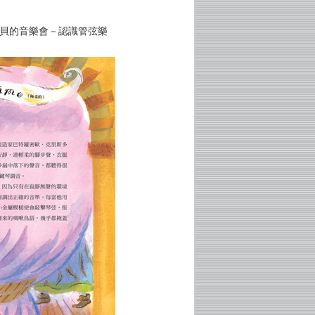
寶貝的音樂會－認識管弦樂