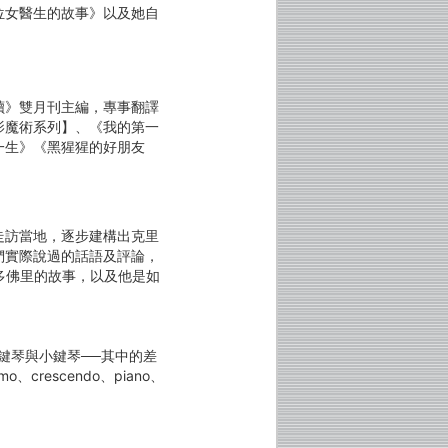
位女醫生的故事》以及她自
讀》雙月刊主編，專事翻譯
影魔術系列】、《我的第一
一生》《黑猩猩的好朋友
走訪當地，逐步建構出克里
們實際說過的話語及評論，
多佛里的故事，以及他是如
鍵琴與小鍵琴──其中的差
rescendo、piano、