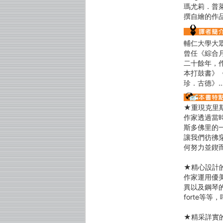
瑪尤莉．普
撰自繪的作
輔仁大學大
曾任《綜合
二十餘年，
本打鼓書》
珍．古德》
★重現克里
作家透過當
斯多佛里的
讓我們彷彿
何努力並鍥
★精心設計
作家運用優
異以及鋼琴的
forte等
★精采詳實