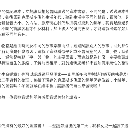
里的傳記繪本，立刻讓我想起曾閱讀過的這本書籍。不同的是，透過繪本
語，彷彿回到克里斯多佛的生活年代，聽到生活中不同的聲音，跟著他一
改變聲音大小」的方法。原來現在我們常演奏或聽到的鋼琴，其實是經過
，不斷的嘗試各種零件及材料，加上後人的研究改良，才能造就出鋼琴如
各種不同的音色。
、物都是經由時間及不同的故事累積而成，透過閱讀別人的故事，回到那
了解到底是什麼原因，造就了這些看似平凡或不曾留意的人、事、物；我
人」通常是轉動「事」與「物」的主要因素，而這就是為什麼一定要推薦
以梳理發生的脈絡，了解前因後果，對於邏輯思考和學習如何系統性的整
的生命樂章》你可以認識鋼琴發明家──克里斯多佛里對製作鋼琴的執著及
第二手資料的整理，包括了現存的克里斯多佛里的鋼琴保存位置，小鍵琴
器的聲音嗎？琴聲就藏在繪本裡，請讀者們自己來發現啦！
給每一位喜歡音樂和即將感受音樂美好的讀者~
】
我們擁有的最好的圖畫書！……聖誕節過後的第二天，我和女兒一起讀了