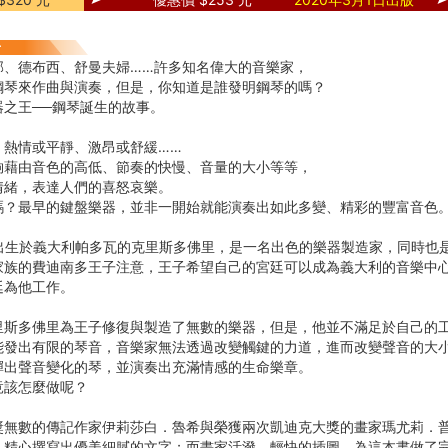
邦、德布西、舒曼夫婦……許多知名偉大的音樂家，
鋼琴來作曲與演奏，但是，你知道是誰發明鋼琴的嗎？
器之王──鋼琴誕生的故事。
、熱情或平靜、激昂或舒緩……
夠藉由音色的高低、節奏的快慢、音量的大小等等，
情緒，表達人們的喜怒哀樂。
嗎？最早的鍵盤樂器，並非一開始就能演奏出如此多變、精彩的豐富音色
，出生於義大利帕多瓦的克里斯多佛里，是一名出色的樂器製造家，同時也
家族的費迪南多王子注意，王子希望自己的宮廷可以成為義大利的音樂中
廷為他工作。
里斯多佛里為王子修復與製造了無數的樂器，但是，他並不滿足於自己的
能發出有限的琴音，音樂家無法透過改變觸鍵的力道，進而改變聲音的大
彈出聲音變化的琴，並演奏出充滿情感的生命樂章。
竟該怎麼做呢？
獎無數的傳記作家伊莉莎白．魯希與榮獲兩次凱迪克大獎的畫家瑪尤莉．
，精心撰寫出優美細膩的文字；而畫家活潑、輕快的插圖，為這本書做了