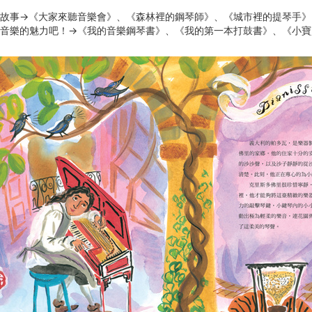
的故事→《大家來聽音樂會》、《森林裡的鋼琴師》、《城市裡的提琴手》
受音樂的魅力吧！→《我的音樂鋼琴書》、《我的第一本打鼓書》、《小