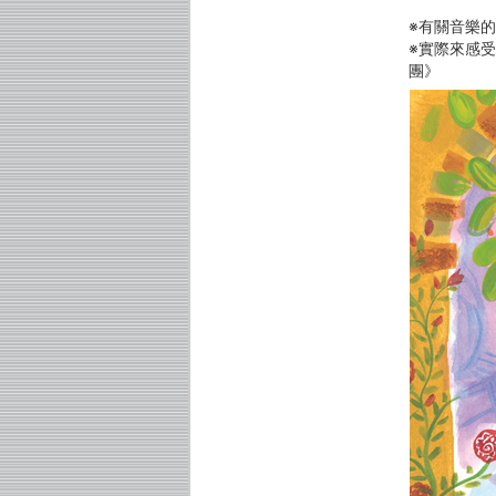
※有關音樂
※實際來感
團》