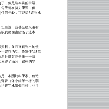
趣了，但是這本書的措辭、
，每天都在努力學習，但
（任何年齡，可能從5歲到成
，坦白說，我甚至從來沒有
所以我從圖書館借了這本
考資料，並且逐頁列出她使
一手資料的話。作家使我8歲
論為什麼某物是第一手資
女兒得了滿分！很棒的學
這是一本關於科學家、創造
的聲音（像小鍵琴一樣的弱
方法來完成這個目標，並且