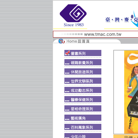
www.tmac.com.tw
定價：$