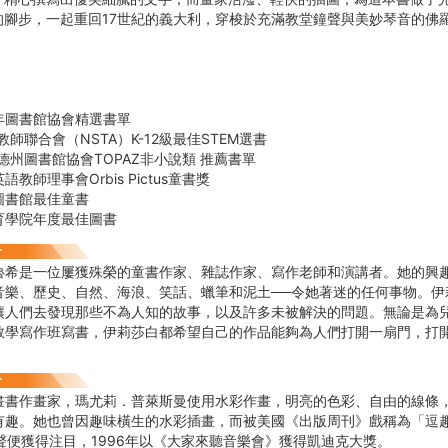
的腳步，一起重回17世紀的義大利，穿梭於充滿教堂鐘聲與美妙琴音的佛
】
年圖書館協會精選書單
教師聯合會（NSTA）K-12級最佳STEM選書
國德州圖書館協會TOPAZ非小說類 推薦書單
教師理事會Orbis Pictus童書獎
圖書館最佳童書
育學院年度最佳圖書
魯希是一位屢獲殊榮的童書作家、雜誌作家、寫作老師和演講者。她的興
音樂、歷史、自然、海浪、笑話、蠟筆和泥土──令她著迷的任何事物。伊
讓人們去發現那些不為人知的故事，以及許多未被解決的問題。無論是為
教學寫作班寫書，伊莉莎白都希望自己的作品能夠為人們打開一扇門，打
畫書作畫家，瑪尤莉．普萊斯曼使用水彩作畫，明亮的色彩、自由的線條
趣。她也曾因趣味橫生的水彩插畫，而被美國《出版周刊》戲稱為「逗趣大師」
啼聲便獲得注目，1996年以《大家來聽音樂會》獲得凱迪克大獎。