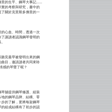
佛里的生平、鋼琴大事記……
詳實的考察與研究，書中的
現了關於克里斯多佛里的一
量的心血、時間，透過一次
除了讓讀者認識鋼琴發明的
器。
以聽見最早被發明出來的鋼
的曲目，邀請讀者共同來聆
情感的琴聲了呢？
鋼琴舖提供鋼琴修護、組裝
各地的鋼琴品牌、結構、零
一步的了解，更將每架鋼琴
琴的組成結構有了初步的認