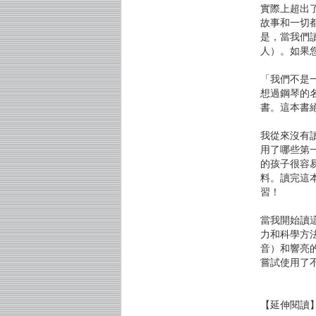
實際上超出
故事和一切
是，當我們
人）。如果您
「我們不是
想過鋼琴的
書。這本書
我從來沒有
用了哪些第
的孩子很容
料。讀完這
習！
當我開始讀
力和科學方
音）和響亮
嘗試使用了不
【延伸閱讀