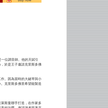
。
是一位調音師。他的天賦引
心，於是王子邀請克里斯多佛
工作。因為當時的大鍵琴與小
小。克里斯多佛里希望能製造
普萊斯曼聯手打造，在作家多
完美的詮釋。邀請讀者跟著克