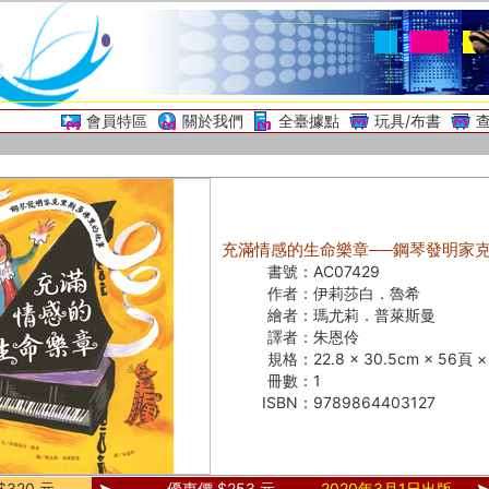
會員特區
關於我們
全臺據點
玩具/布書
充滿情感的生命樂章──鋼琴發明家
書號：
AC07429
作者：
伊莉莎白．魯希
繪者：
瑪尤莉．普萊斯曼
譯者：
朱恩伶
規格：
22.8 × 30.5cm × 56頁
冊數：
1
ISBN：
9789864403127
320 元
優惠價 $253 元
2020年3月1日出版