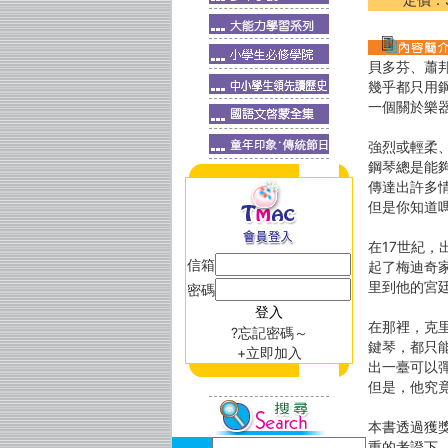
貝多芬、蕭
幾乎都只用
一個關於樂
強烈或輕柔
鋼琴總是能
傳達出許多
但是你知道
在17世紀
信箱
起了梅迪奇
里到他的宮
密碼
在那裡，克
?忘記密碼～
鍵琴，都只
+立即加入
出一臺可以
但是，他究
本書透過獲
重的考證下