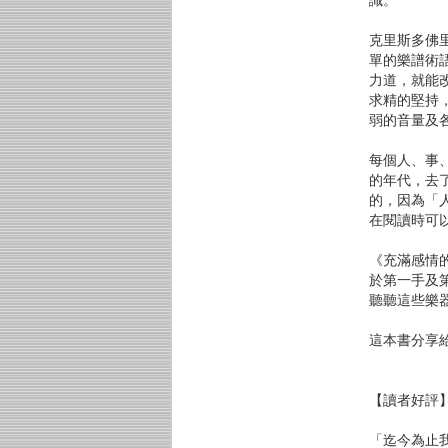
克里斯多佛
單的樂譜術
力道，就能
求精的堅持
弱的音量及
每個人、事
的年代，去
的，因為「
在閱讀時可
《充滿感情
於第一手及
聽聽這些樂
這本書分享
【讀者好評
「迄今為止