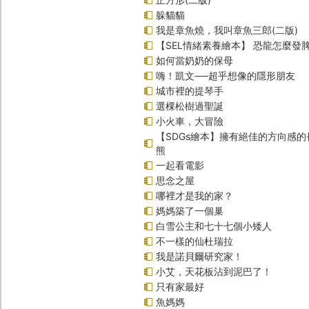
躲貓貓
我是章魚燒，我叫章魚三郎(二版)
【SEL情緒素養繪本】 恐龍怎麼發脾
如何當奶奶的保母
嗨！凱文──超乎想像的隱形朋友
城市裡的提琴手
選棵松樹過聖誕
小火車，大冒險
【SDGs繪本】擁有絕佳的方向感
熊
一起看電影
思念之屋
哪裡才是我的家？
媽媽築了一個巢
白雪公主和七十七個小矮人
不一樣的仙杜瑞拉
我是諾貝爾研究家！
小艾，天花板沾到泥巴了！
只有家最好
魚媽媽