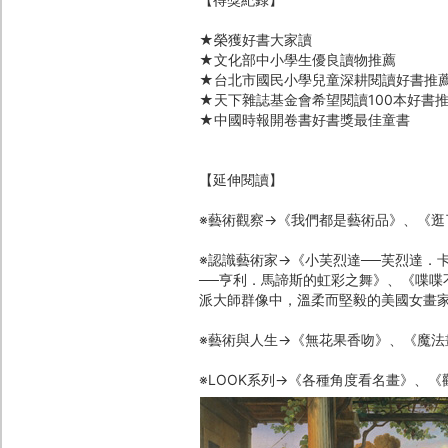
★榮獲好書大家讀
★文化部中小學生優良讀物推薦
★台北市國民小學兒童深耕閱讀好書推
★天下雜誌基金會希望閱讀100本好書
★中國時報開卷書好書獎最佳童書
【延伸閱讀】
※藝術觀察→《我們都是藝術品》、《逛
※認識藝術家→《小芙烈達──芙烈達．
──亨利．馬諦斯的虹彩之舞》、《喋喋
派大師群像中，溫柔而堅毅的美國女畫
※藝術與人生→《無花果香吻》、《魔法
※LOOK系列→《各種角度看名畫》、