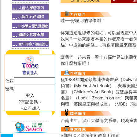
哇──好聰明的線條啊！
你知道透過線條的粗細，可以呈現畫中
效果？一起來跟著本書的作者來看一看
貓〉中激動的線條……再跟著圖畫來觀
讓我們一起來看一看十八幅世界知名藝
你什麼故事吧！
從1984年開始領導達偉奇畫廊（Dulwic
信箱
術書》(My First Art Book），
密碼
書》（Children’s Art Book）雙
名畫》（Look！Zoom in on a
?忘記密碼～
榮獲「英國皇室榮譽成員」（MBE）頭
+立即加入
台南出生。淡江大學德文系畢。現為童
※鄭明進／資深美術教育工作者