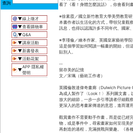
看了《看！身體怎麼說話》，你會看到
※徐素霞／國立新竹教育大學美勞教育研
▼
線上徵才
本書作者以生活化的方式，帶領兒童觀
▼
查看購物車
訊息，也得以認識許多不同年代、國家
▼
Q&A
※李瑾倫／繪本作家、英國皇家藝術學院
▼
講座活動
這是個學習如何閱讀一幅畫的開始，但
▼
新書發表
貼別人。
▼
活動花絮
--
APP 隱私權
▼
留存美的記憶
聲明
文／宋珮（藝術工作者）
英國倫敦達偉奇畫廊（Dulwich Pictur
為成人製作了〈Look！〉系列圖文書
放大的細節，一步一步引導讀者仔細觀
更深入的思考畫家傳達的意思，進而運
觀賞畫作不需要動手作畫，而是從已經
物，或是事件中，尋索畫家如何呈現美
再創造的過程，充滿挑戰與樂趣。《各