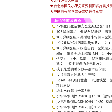
★榮獲好書大家讀
★台北市國民小學兒童深耕閱讀好書推
★中國時報開卷書好書獎最佳童書
小學生的生活和安全套組(全套3冊)
108課綱套組－發現自我潛能，培
108課綱套組－美感從小培養－認
《和新型冠狀病毒說Bye Bye！》
108課綱套組－探索自我，認識個
羅伯．畢多夫繪本精選(3冊)《小小
快樂》+《小小恐龍──我不想吃豌
凱文──超乎想像的隱形朋友》
孩子最愛的睡前故事繪本組(2冊)
長谷川義史經典人生三部曲
Josef Lee 經典雙書──抵達快樂
海的男孩
繪本水族館（全套3冊）
少年科學偵探CSI(10冊) 1-10 (整箱
少年科學偵探CSI(10冊) 11-20 (整
少年科學偵探CSI(20冊) 1-20