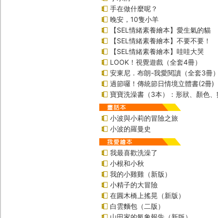
手在做什麼呢？
晚安，10隻小羊
【SEL情緒素養繪本】愛生氣的貓
【SEL情緒素養繪本】不要不要！
【SEL情緒素養繪本】哇哇大哭
LOOK！視覺遊戲（全套4冊）
安東尼．布朗-我愛閱讀（全套3冊
過節囉！傳統節日情境立體書(2冊)
寶寶洗澡書（3本）：形狀、顏色、
小波與小莉的冒險之旅
小波的羅曼史
我最喜歡洗澡了
小根和小秋
我的小雞雞（新版）
小精子的大冒險
在圓木橋上搖晃（新版）
白雲麵包（二版）
山田家的氣象報告（新版）