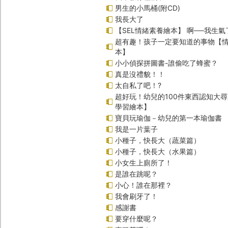
男生的小馬桶(附CD)
我長大了
【SEL情緒素養繪本】 啊──我生氣
超有趣！孩子一定要知道的事物【
本】
小小偵探拼圖書-誰偷吃了蜂蜜？
真是沒禮貌！！
太自私了吧！?
超好玩！幼兒的100件東西認知大
學習繪本】
寶貝玩瑜伽－幼兒的第一本瑜伽書
我是一片葉子
小種子，快長大（蔬菜篇）
小種子，快長大（水果篇）
小女生上廁所了！
是誰在跳呢？
小心！誰在那裡？
我會刷牙了！
感謝書
要穿什麼呢？