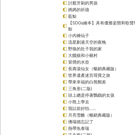
討厭牙刷的男孩
媽媽的祈禱
藍鯨
【SDGs繪本】具有優雅姿態和歌
鯨
小內褲仙子
流星劃過天空的夜晚
野狼的肚子我的家
大餓狼和小豬村
冒煙的水壺
長壽湯仙女（暢銷典藏版）
世界遺產迷宮尋寶之旅
帶來幸福的白熊郵差
三角形(二版)
頭上總是停著鸚鵡的女孩
小熊上學去
我以前好怕……
月亮雪酪（暢銷典藏版）
佛瑞德忘記了
熱帶魚泰瑞
正方形(二版)