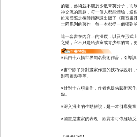
的確，藝術並不屬於少數菁英分子，而
神交流的樂趣，每一個人都能體驗，這
維京國際之後陸續翻譯出版了《觀察畫
士同系列的著作，每一本都從一個獨到
這一套書在內容上的深度，以及在形式
之樂，它不只是給孩童或青少年的書，
※藉由十八幅世界知名藝術作品，引導
※書中除了針對畫家作畫的技巧做說明
對稱圖形等等。
※針對十八項畫作，作者也提供藝術家
點。
※深入淺出的生動解說，是一本引導兒
※圖畫是畫家的表現，欣賞者可依經驗
【得獎紀錄】