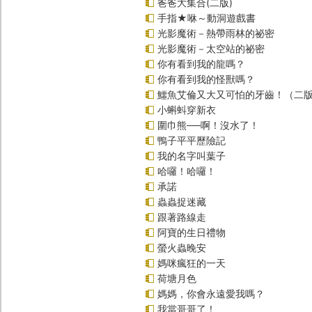
爸爸大集合(二版)
手指★咻～動洞遊戲書
光影魔術－熱帶雨林的祕密
光影魔術－太空站的祕密
你有看到我的龍嗎？
你有看到我的怪獸嗎？
鱷魚艾倫又大又可怕的牙齒！（二
小蝌蚪穿新衣
圍巾熊──啊！沒水了！
鴨子平平歷險記
我的名字叫葉子
哈囉！哈囉！
承諾
蟲蟲捉迷藏
跟著路線走
阿寶的生日禮物
螢火蟲晚安
媽咪瘋狂的一天
荷塘月色
媽媽，你會永遠愛我嗎？
我當哥哥了！