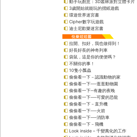
動手玩創意：3D叢林派對立體卡片
3歲開始就能玩的摺紙遊戲
環遊世界迷宮書
Cipher數字玩遊戲
迪士尼歡樂迷宮書
拉開、扣好，我也做得到！
好長好長的神奇列車
袋鼠，這是你的便便嗎？
不關你的事！
10隻小瓢蟲
偷偷看一下－認識動物的家
偷偷看一下──逛逛動物園
偷偷看一下─有趣的夜晚
偷偷看一下──可愛的恐龍
偷偷看一下－直升機
偷偷看一下──火箭
偷偷看一下──消防車
偷偷看一下－飛機
Look inside – 千變萬化的工作