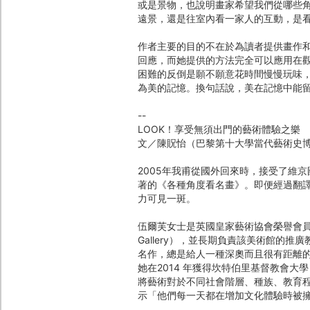
或是景物，也說明畫家希望我們從哪些
遠景，還是往室內看一家人的互動，是
作者主要的目的不在於為讀者提供畫作
回應，而她提供的方法完全可以應用在
困難的反倒是願不願意花時間慢慢玩味
為美的記憶。換句話說，美在記憶中能
--
LOOK！享受無須出門的藝術體驗之樂
文／陳貺怡（巴黎第十大學當代藝術史
2005年我甫從國外回來時，接受了維京國際
著的《各種角度看名畫》。即便經過翻譯
力可見一斑。
伍爾芙女士是英國皇家藝術協會榮譽會員，任
Gallery），並長期負責該美術館的
名作，總是給人一種深奧而且很有距離
她在2014 年獲得坎特伯里基督教會大學（Can
將藝術對於不同社會階層、種族、教育
示「他們每一天都在增加文化體驗時被