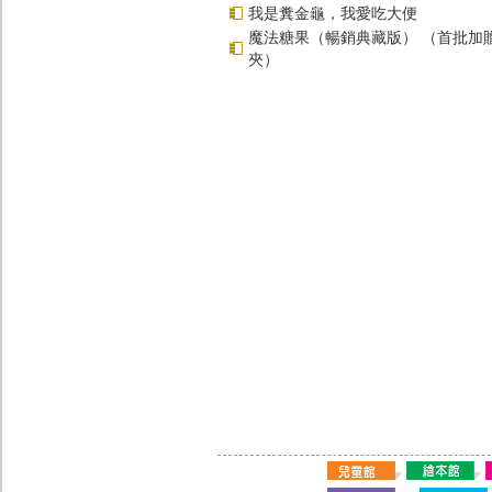
我是糞金龜，我愛吃大便
魔法糖果（暢銷典藏版） （首批加
夾）