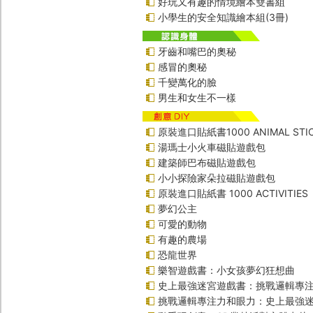
好玩又有趣的情境繪本雙書組
小學生的安全知識繪本組(3冊)
牙齒和嘴巴的奧秘
感冒的奧秘
千變萬化的臉
男生和女生不一樣
原裝進口貼紙書1000 ANIMAL STIC
湯瑪士小火車磁貼遊戲包
建築師巴布磁貼遊戲包
小小探險家朵拉磁貼遊戲包
原裝進口貼紙書 1000 ACTIVITIES
夢幻公主
可愛的動物
有趣的農場
恐龍世界
樂智遊戲書：小女孩夢幻狂想曲
史上最強迷宮遊戲書：挑戰邏輯專
挑戰邏輯專注力和眼力：史上最強迷