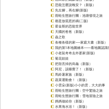
恐龍怎麼說晚安？（新版）
先左腳，再右腳(新版)
雨蛙生態旅行團：池塘發現之旅
都是放屁惹的禍(二版)
霍金斯的恐龍世界
天國的爸爸（新版）
蟲之歌
各種各樣的家──家庭大書（新版）
我的第1本地圖繪本――看地圖認識
小老鼠奇奇去外婆家(新版)
菊花娃娃
把殼丟掉的烏龜（新版）
阿尼，該睡覺了！（新版）
馬鈴薯家族（新版）
蔬菜運動會！（新版）
小雲朵(新版)小小的雲，大大的事
雨蛙生態旅行團：空中驚險之旅
雨蛙生態旅行團：雪地冒險之旅
媽媽做給你（新版）
水果海水浴！（新版）