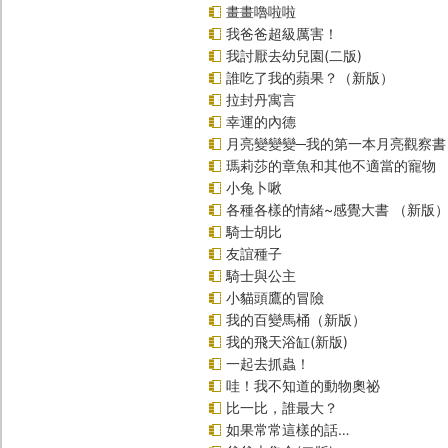
畫畫嚕啦啦
我爸爸超級厲害！
我討厭去幼兒園(二版)
誰吃了我的蘋果？（新版）
拉封丹寓言
幸運的內德
月亮變變變─我的第一本月亮觀察書
瑪莉莎的章魚和其他不適當的寵物
小兔卜啾
各種各樣的情緒~感覺大書 （新版
騎士胡比
友誼種子
騎士與公主
小貓頭鷹的冒險
我的百變馬桶（新版）
我的飛天浴缸(新版)
一起去抓蟲！
哇！我不知道的動物奧祕
比一比，誰最大？
如果常常這樣的話…