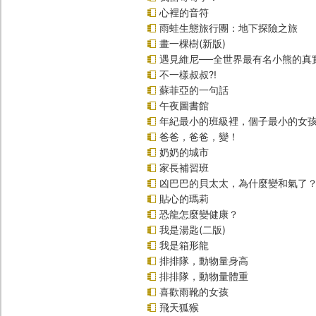
心裡的音符
雨蛙生態旅行團：地下探險之旅
畫一棵樹(新版)
遇見維尼──全世界最有名小熊的真
不一樣叔叔?!
蘇菲亞的一句話
午夜圖書館
年紀最小的班級裡，個子最小的女孩
爸爸，爸爸，變！
奶奶的城市
家長補習班
凶巴巴的貝太太，為什麼變和氣了
貼心的瑪莉
恐龍怎麼變健康？
我是湯匙(二版)
我是箱形龍
排排隊，動物量身高
排排隊，動物量體重
喜歡雨靴的女孩
飛天狐猴