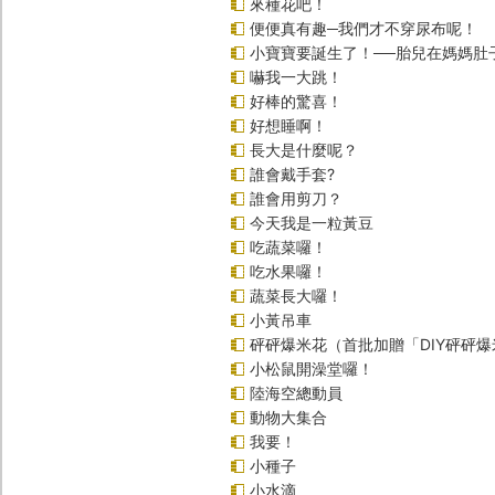
來種花吧！
便便真有趣─我們才不穿尿布呢！
小寶寶要誕生了！──胎兒在媽媽肚
嚇我一大跳！
好棒的驚喜！
好想睡啊！
長大是什麼呢？
誰會戴手套?
誰會用剪刀？
今天我是一粒黃豆
吃蔬菜囉！
吃水果囉！
蔬菜長大囉！
小黃吊車
砰砰爆米花（首批加贈「DIY砰砰
小松鼠開澡堂囉！
陸海空總動員
動物大集合
我要！
小種子
小水滴