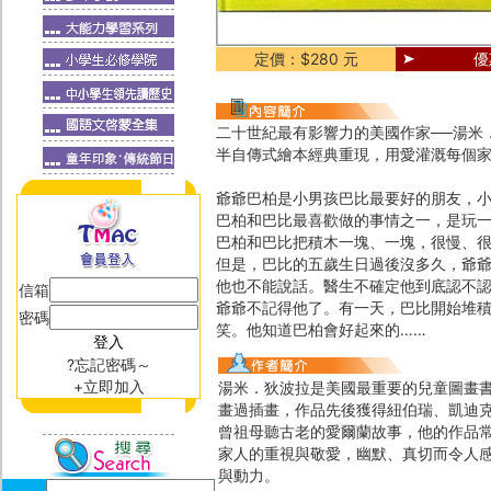
定價：$280 元
優
二十世紀最有影響力的美國作家──湯米
半自傳式繪本經典重現，用愛灌溉每個
爺爺巴柏是小男孩巴比最要好的朋友，
巴柏和巴比最喜歡做的事情之一，是玩
巴柏和巴比把積木一塊、一塊，很慢、
但是，巴比的五歲生日過後沒多久，爺
他也不能說話。醫生不確定他到底認不
信箱
爺爺不記得他了。有一天，巴比開始堆
密碼
笑。他知道巴柏會好起來的……
?忘記密碼～
+立即加入
湯米．狄波拉是美國最重要的兒童圖畫
畫過插畫，作品先後獲得紐伯瑞、凱迪
曾祖母聽古老的愛爾蘭故事，他的作品
家人的重視與敬愛，幽默、真切而令人
與動力。