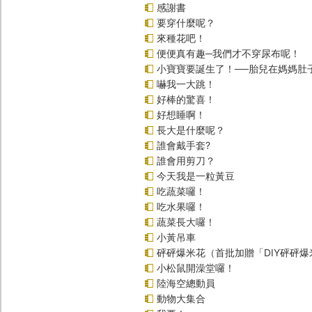
感謝書
要穿什麼呢？
來種花吧！
便便真有趣─我們才不穿尿布呢！
小寶寶要誕生了！──胎兒在媽媽肚
嚇我一大跳！
好棒的驚喜！
好想睡啊！
長大是什麼呢？
誰會戴手套?
誰會用剪刀？
今天我是一粒黃豆
吃蔬菜囉！
吃水果囉！
蔬菜長大囉！
小黃吊車
砰砰爆米花（首批加贈「DIY砰砰
小松鼠開澡堂囉！
陸海空總動員
動物大集合