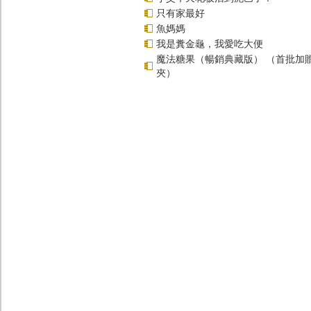
只有家最好
魚媽媽
我是糞金龜，我愛吃大便
魔法糖果（暢銷典藏版） （首批加
夾）