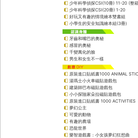
少年科學偵探CSI(10冊) 11-20 (整
少年科學偵探CSI(20冊) 1-20
好玩又有趣的情境繪本雙書組
小學生的安全知識繪本組(3冊)
牙齒和嘴巴的奧秘
感冒的奧秘
千變萬化的臉
男生和女生不一樣
原裝進口貼紙書1000 ANIMAL STIC
湯瑪士小火車磁貼遊戲包
建築師巴布磁貼遊戲包
小小探險家朵拉磁貼遊戲包
原裝進口貼紙書 1000 ACTIVITIES
夢幻公主
可愛的動物
有趣的農場
恐龍世界
樂智遊戲書：小女孩夢幻狂想曲