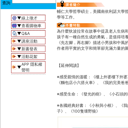
輔仁大學哲學碩士，美國南依利諾大學
學等工作。
▼
線上徵才
▼
查看購物車
為什麼狄波拉常在故事中提及老人生病
▼
Q&A
孩子有一種自然生成的勇氣，是值得培
▼
講座活動
《先左腳，再右腳》描述小男孩和中風
作者用平實的文字和簡單卻充滿力量的
▼
新書發表
▼
活動花絮
APP 隱私權
【延伸閱讀】
▼
聲明
※感受親情的溫暖：《樓上外婆樓下外
《麵包店小六搭火車》、《我的完美爸
※感受生命：《發光的樹》、《小石頭
※各國經典好書：《小秋與小根》、《
子》、《100隻壞野狼》