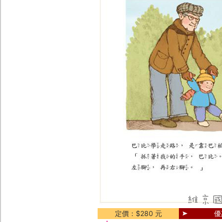
定價：$280 元
優