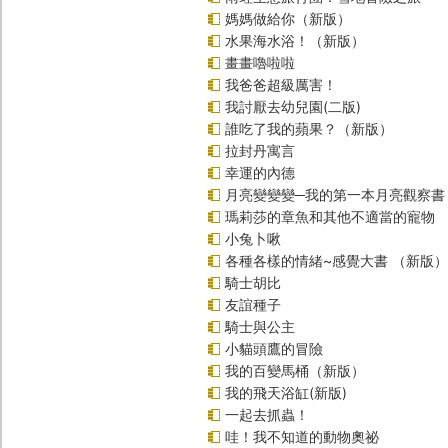
媽媽做給你（新版）
水果海水浴！（新版）
畫畫嚕啦啦
我爸爸超級厲害！
我討厭去幼兒園(二版)
誰吃了我的蘋果？（新版）
拉封丹寓言
幸運的內德
月亮變變變─我的第一本月亮觀察書
瑪莉莎的章魚和其他不適當的寵物
小兔卜啾
各種各樣的情緒~感覺大書 （新版）
騎士胡比
友誼種子
騎士與公主
小貓頭鷹的冒險
我的百變馬桶（新版）
我的飛天浴缸(新版)
一起去抓蟲！
哇！我不知道的動物奧祕