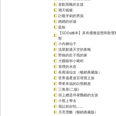
喜歡雨靴的女孩
飛天狐猴
討厭牙刷的男孩
媽媽的祈禱
藍鯨
【SDGs繪本】具有優雅姿態和歌
鯨
小內褲仙子
流星劃過天空的夜晚
野狼的肚子我的家
大餓狼和小豬村
冒煙的水壺
長壽湯仙女（暢銷典藏版）
世界遺產迷宮尋寶之旅
帶來幸福的白熊郵差
三角形(二版)
頭上總是停著鸚鵡的女孩
小熊上學去
我以前好怕……
月亮雪酪（暢銷典藏版）