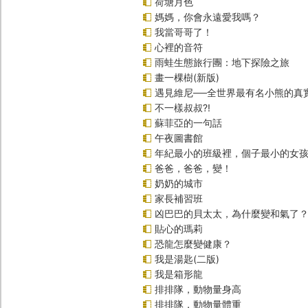
荷塘月色
媽媽，你會永遠愛我嗎？
我當哥哥了！
心裡的音符
雨蛙生態旅行團：地下探險之旅
畫一棵樹(新版)
遇見維尼──全世界最有名小熊的真
不一樣叔叔?!
蘇菲亞的一句話
午夜圖書館
年紀最小的班級裡，個子最小的女孩(
爸爸，爸爸，變！
奶奶的城市
家長補習班
凶巴巴的貝太太，為什麼變和氣了
貼心的瑪莉
恐龍怎麼變健康？
我是湯匙(二版)
我是箱形龍
排排隊，動物量身高
排排隊，動物量體重