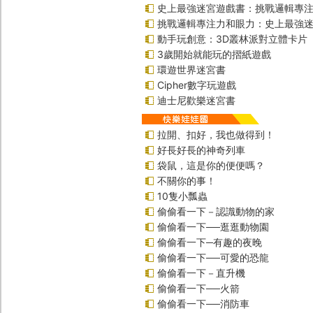
史上最強迷宮遊戲書：挑戰邏輯專
挑戰邏輯專注力和眼力：史上最強迷
動手玩創意：3D叢林派對立體卡片
3歲開始就能玩的摺紙遊戲
環遊世界迷宮書
Cipher數字玩遊戲
迪士尼歡樂迷宮書
拉開、扣好，我也做得到！
好長好長的神奇列車
袋鼠，這是你的便便嗎？
不關你的事！
10隻小瓢蟲
偷偷看一下－認識動物的家
偷偷看一下──逛逛動物園
偷偷看一下─有趣的夜晚
偷偷看一下──可愛的恐龍
偷偷看一下－直升機
偷偷看一下──火箭
偷偷看一下──消防車