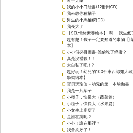
鞋子走路
我的小小口袋書(12冊附CD)
我來教你種橘子
男生的小馬桶(附CD)
我長大了
【SEL情緒素養繪本】 啊──我生氣
超有趣！孩子一定要知道的事物【
本】
小小偵探拼圖書-誰偷吃了蜂蜜？
真是沒禮貌！！
太自私了吧！?
超好玩！幼兒的100件東西認知大
學習繪本】
寶貝玩瑜伽－幼兒的第一本瑜伽書
我是一片葉子
小種子，快長大（蔬菜篇）
小種子，快長大（水果篇）
小女生上廁所了！
是誰在跳呢？
小心！誰在那裡？
我會刷牙了！