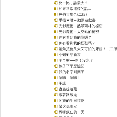
比一比，誰最大？
如果常常這樣的話…
爸爸大集合(二版)
手指★咻～動洞遊戲書
光影魔術－熱帶雨林的祕密
光影魔術－太空站的祕密
你有看到我的龍嗎？
你有看到我的怪獸嗎？
鱷魚艾倫又大又可怕的牙齒！（二
小蝌蚪穿新衣
圍巾熊──啊！沒水了！
鴨子平平歷險記
我的名字叫葉子
哈囉！哈囉！
承諾
蟲蟲捉迷藏
跟著路線走
阿寶的生日禮物
螢火蟲晚安
媽咪瘋狂的一天