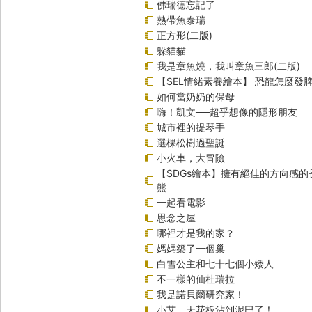
佛瑞德忘記了
熱帶魚泰瑞
正方形(二版)
躲貓貓
我是章魚燒，我叫章魚三郎(二版)
【SEL情緒素養繪本】 恐龍怎麼發脾
如何當奶奶的保母
嗨！凱文──超乎想像的隱形朋友
城市裡的提琴手
選棵松樹過聖誕
小火車，大冒險
【SDGs繪本】擁有絕佳的方向感
熊
一起看電影
思念之屋
哪裡才是我的家？
媽媽築了一個巢
白雪公主和七十七個小矮人
不一樣的仙杜瑞拉
我是諾貝爾研究家！
小艾，天花板沾到泥巴了！