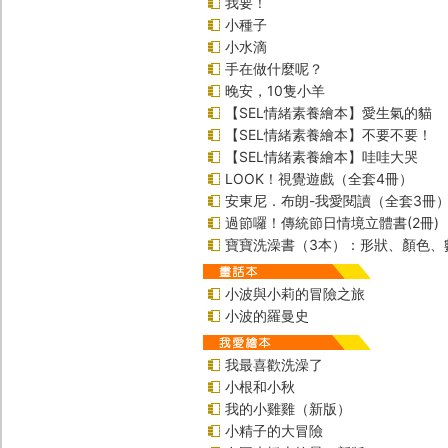
我要！
小種子
小水滴
手在做什麼呢？
晚安，10隻小羊
【SEL情緒素養繪本】愛生氣的貓
【SEL情緒素養繪本】不要不要！
【SEL情緒素養繪本】哇哇大哭
LOOK！視覺遊戲（全套4冊）
安東尼．布朗-我愛閱讀（全套3冊
過節囉！傳統節日情境立體書(2冊)
寶寶洗澡書（3本）：形狀、顏色、
小波與小莉的冒險之旅
小波的羅曼史
我最喜歡洗澡了
小根和小秋
我的小雞雞（新版）
小精子的大冒險