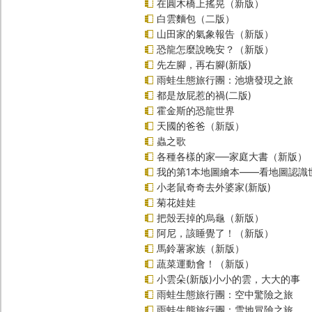
在圓木橋上搖晃（新版）
白雲麵包（二版）
山田家的氣象報告（新版）
恐龍怎麼說晚安？（新版）
先左腳，再右腳(新版)
雨蛙生態旅行團：池塘發現之旅
都是放屁惹的禍(二版)
霍金斯的恐龍世界
天國的爸爸（新版）
蟲之歌
各種各樣的家──家庭大書（新版）
我的第1本地圖繪本――看地圖認識
小老鼠奇奇去外婆家(新版)
菊花娃娃
把殼丟掉的烏龜（新版）
阿尼，該睡覺了！（新版）
馬鈴薯家族（新版）
蔬菜運動會！（新版）
小雲朵(新版)小小的雲，大大的事
雨蛙生態旅行團：空中驚險之旅
雨蛙生態旅行團：雪地冒險之旅