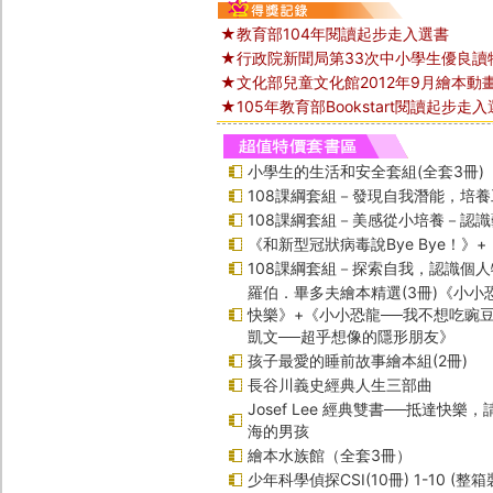
★教育部104年閱讀起步走入選書
★行政院新聞局第33次中小學生優良讀
★文化部兒童文化館2012年9月繪本動
★105年教育部Bookstart閱讀起步走
小學生的生活和安全套組(全套3冊)
108課綱套組－發現自我潛能，培
108課綱套組－美感從小培養－認
《和新型冠狀病毒說Bye Bye！》
108課綱套組－探索自我，認識個人
羅伯．畢多夫繪本精選(3冊)《小小
快樂》+《小小恐龍──我不想吃豌
凱文──超乎想像的隱形朋友》
孩子最愛的睡前故事繪本組(2冊)
長谷川義史經典人生三部曲
Josef Lee 經典雙書──抵達快樂
海的男孩
繪本水族館（全套3冊）
少年科學偵探CSI(10冊) 1-10 (整箱