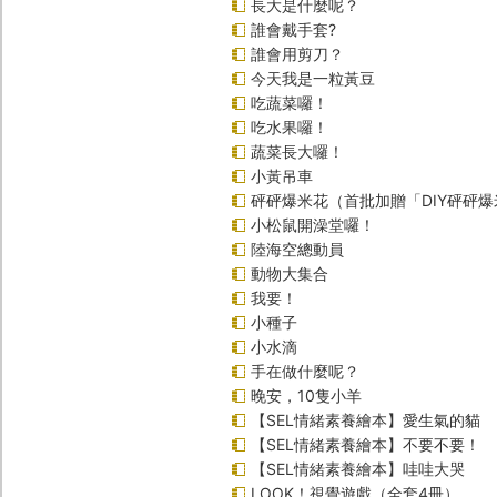
長大是什麼呢？
誰會戴手套?
誰會用剪刀？
今天我是一粒黃豆
吃蔬菜囉！
吃水果囉！
蔬菜長大囉！
小黃吊車
砰砰爆米花（首批加贈「DIY砰砰
小松鼠開澡堂囉！
陸海空總動員
動物大集合
我要！
小種子
小水滴
手在做什麼呢？
晚安，10隻小羊
【SEL情緒素養繪本】愛生氣的貓
【SEL情緒素養繪本】不要不要！
【SEL情緒素養繪本】哇哇大哭
LOOK！視覺遊戲（全套4冊）