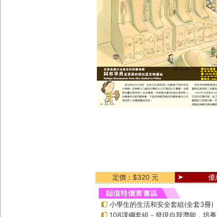
定價：$320 元
優
小學生的生活和安全套組(全套3冊)
108課綱套組－發現自我潛能，培