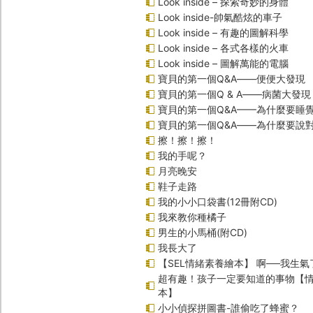
Look inside – 探索奇妙的身體
Look inside-帥氣酷炫的車子
Look inside – 有趣的圖解科學
Look inside – 各式各樣的火車
Look inside – 圖解萬能的電腦
寶貝的第一個Q&A――便便大發現
寶貝的第一個Q & A――病菌大發現
寶貝的第一個Q&A——為什麼要睡
寶貝的第一個Q&A――為什麼要說
擦！擦！擦！
我的手呢？
月亮晚安
鞋子走路
我的小小口袋書(12冊附CD)
我來教你種橘子
男生的小馬桶(附CD)
我長大了
【SEL情緒素養繪本】 啊──我生氣
超有趣！孩子一定要知道的事物【
本】
小小偵探拼圖書-誰偷吃了蜂蜜？