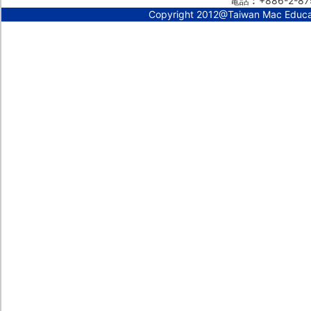
電話︰+886-2-87
Copyright 2012@Taiwan Mac Educ