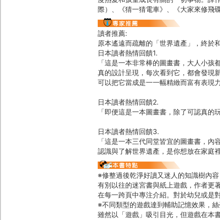
際）、《猜一猜電車》、《大家來修飛
讀者推薦:
原本遙遠而疏離的「世界遺產」，終於
日本讀者熱情回饋1.
「這是一本非常棒的圖畫書，大人小孩
真的設計呈現，每次看到它，都會發現
可以把它當成是一一幅精緻而富有表現
日本讀者熱情回饋2.
「即便這是一本圖畫書，除了可認真的
日本讀者熱情回饋3.
「這是一本三代同堂皆宜的圖畫書，內
認識與了解世界遺產，是你想放在家庭
※修整過後乾淨好讀又迷人的知識樹內容
有別以往的迷宮書與紙上遊戲，作者更
在每一跨頁中專注介紹。對於幼兒或是
※不同類型的遊戲達到輔助記憶效果，絲
雖然以「遊戲」吸引目光，但遊戲在本