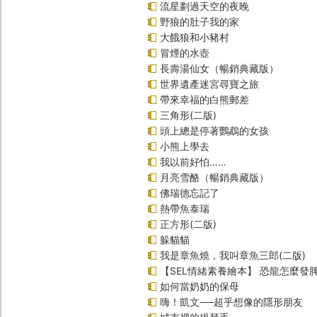
流星劃過天空的夜晚
野狼的肚子我的家
大餓狼和小豬村
冒煙的水壺
長壽湯仙女（暢銷典藏版）
世界遺產迷宮尋寶之旅
帶來幸福的白熊郵差
三角形(二版)
頭上總是停著鸚鵡的女孩
小熊上學去
我以前好怕……
月亮雪酪（暢銷典藏版）
佛瑞德忘記了
熱帶魚泰瑞
正方形(二版)
躲貓貓
我是章魚燒，我叫章魚三郎(二版)
【SEL情緒素養繪本】 恐龍怎麼發脾
如何當奶奶的保母
嗨！凱文──超乎想像的隱形朋友