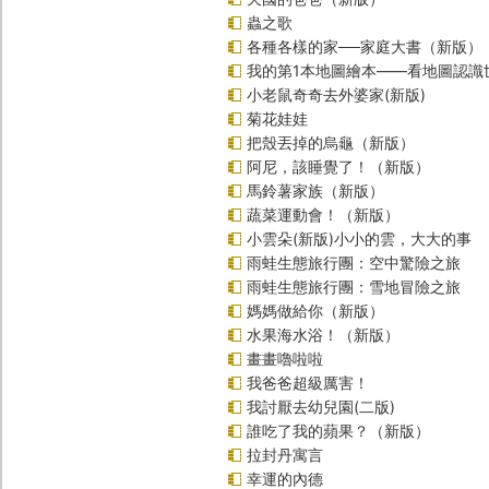
蟲之歌
各種各樣的家──家庭大書（新版）
我的第1本地圖繪本――看地圖認識
小老鼠奇奇去外婆家(新版)
菊花娃娃
把殼丟掉的烏龜（新版）
阿尼，該睡覺了！（新版）
馬鈴薯家族（新版）
蔬菜運動會！（新版）
小雲朵(新版)小小的雲，大大的事
雨蛙生態旅行團：空中驚險之旅
雨蛙生態旅行團：雪地冒險之旅
媽媽做給你（新版）
水果海水浴！（新版）
畫畫嚕啦啦
我爸爸超級厲害！
我討厭去幼兒園(二版)
誰吃了我的蘋果？（新版）
拉封丹寓言
幸運的內德