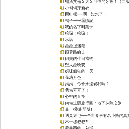
鱷魚艾倫又大又可怕的牙齒！（二
小蝌蚪穿新衣
圍巾熊──啊！沒水了！
鴨子平平歷險記
我的名字叫葉子
哈囉！哈囉！
承諾
蟲蟲捉迷藏
跟著路線走
阿寶的生日禮物
螢火蟲晚安
媽咪瘋狂的一天
荷塘月色
媽媽，你會永遠愛我嗎？
我當哥哥了！
心裡的音符
雨蛙生態旅行團：地下探險之旅
畫一棵樹(新版)
遇見維尼──全世界最有名小熊的真
不一樣叔叔?!
蘇菲亞的一句話