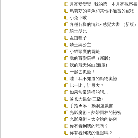
月亮變變變─我的第一本月亮觀察書
瑪莉莎的章魚和其他不適當的寵物
小兔卜啾
各種各樣的情緒~感覺大書 （新版
騎士胡比
友誼種子
騎士與公主
小貓頭鷹的冒險
我的百變馬桶（新版）
我的飛天浴缸(新版)
一起去抓蟲！
哇！我不知道的動物奧祕
比一比，誰最大？
如果常常這樣的話…
爸爸大集合(二版)
手指★咻～動洞遊戲書
光影魔術－熱帶雨林的祕密
光影魔術－太空站的祕密
你有看到我的龍嗎？
你有看到我的怪獸嗎？