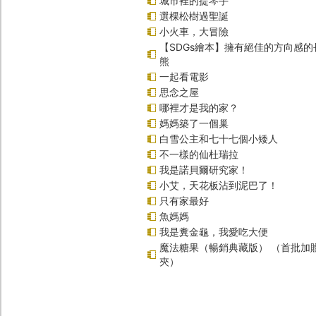
城市裡的提琴手
選棵松樹過聖誕
小火車，大冒險
【SDGs繪本】擁有絕佳的方向感
熊
一起看電影
思念之屋
哪裡才是我的家？
媽媽築了一個巢
白雪公主和七十七個小矮人
不一樣的仙杜瑞拉
我是諾貝爾研究家！
小艾，天花板沾到泥巴了！
只有家最好
魚媽媽
我是糞金龜，我愛吃大便
魔法糖果（暢銷典藏版） （首批加
夾）