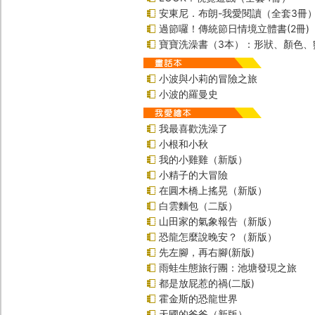
安東尼．布朗-我愛閱讀（全套3冊
過節囉！傳統節日情境立體書(2冊)
寶寶洗澡書（3本）：形狀、顏色、
小波與小莉的冒險之旅
小波的羅曼史
我最喜歡洗澡了
小根和小秋
我的小雞雞（新版）
小精子的大冒險
在圓木橋上搖晃（新版）
白雲麵包（二版）
山田家的氣象報告（新版）
恐龍怎麼說晚安？（新版）
先左腳，再右腳(新版)
雨蛙生態旅行團：池塘發現之旅
都是放屁惹的禍(二版)
霍金斯的恐龍世界
天國的爸爸（新版）