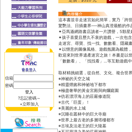
這本書並非走迷宮如此簡單，實乃「跨
驚艷法、日插畫界──神山真澄最酷的作
✦亞馬遜網路書店讀者一片讚譽，5顆星
✦孩子喜愛且歷久不衰的遊戲，一次包
走迷宮、尋寶、找一找、數數看、隱藏
✦以愜意的圖像風格、遊戲氛圍為載體，
歡迎來到世界遺產迷宮之旅！本書是以
「數數看」、「找找看」…等互動遊戲
取材精挑細選，從自然、文化、複合世
信箱
※神祕的天空之城
※精靈煙囪和神祕地下都市
密碼
※極盡奢華的黃金宮殿與絢爛庭園
※彷若漂浮海上的莊嚴修道院
?忘記密碼～
※古代「巨蛋」！
+立即加入
※美麗的水上城
※沉睡在叢林中的巨大寺廟
※世界上最古老的多層塔樓都市
※古埃及法老王的巨大陵墓
※不可思議之美的莊嚴神殿