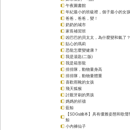
午夜圖書館
年紀最小的班級裡，個子最小的女孩
爸爸，爸爸，變！
奶奶的城市
家長補習班
凶巴巴的貝太太，為什麼變和氣了
貼心的瑪莉
恐龍怎麼變健康？
我是湯匙(二版)
我是箱形龍
排排隊，動物量身高
排排隊，動物量體重
喜歡雨靴的女孩
飛天狐猴
討厭牙刷的男孩
媽媽的祈禱
藍鯨
【SDGs繪本】具有優雅姿態和歌
鯨
小內褲仙子