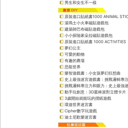
男生和女生不一樣
原裝進口貼紙書1000 ANIMAL STIC
湯瑪士小火車磁貼遊戲包
建築師巴布磁貼遊戲包
小小探險家朵拉磁貼遊戲包
原裝進口貼紙書 1000 ACTIVITIES
夢幻公主
可愛的動物
有趣的農場
恐龍世界
樂智遊戲書：小女孩夢幻狂想曲
史上最強迷宮遊戲書：挑戰邏輯專
挑戰邏輯專注力和眼力：史上最強迷
動手玩創意：3D叢林派對立體卡片
3歲開始就能玩的摺紙遊戲
環遊世界迷宮書
Cipher數字玩遊戲
迪士尼歡樂迷宮書