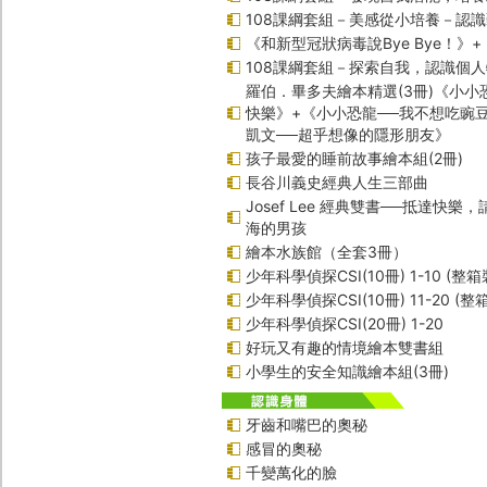
108課綱套組－美感從小培養－認
《和新型冠狀病毒說Bye Bye！》
108課綱套組－探索自我，認識個
羅伯．畢多夫繪本精選(3冊)《小小
快樂》+《小小恐龍──我不想吃豌
凱文──超乎想像的隱形朋友》
孩子最愛的睡前故事繪本組(2冊)
長谷川義史經典人生三部曲
Josef Lee 經典雙書──抵達快樂
海的男孩
繪本水族館（全套3冊）
少年科學偵探CSI(10冊) 1-10 (整箱
少年科學偵探CSI(10冊) 11-20 (整
少年科學偵探CSI(20冊) 1-20
好玩又有趣的情境繪本雙書組
小學生的安全知識繪本組(3冊)
牙齒和嘴巴的奧秘
感冒的奧秘
千變萬化的臉