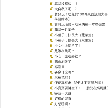
真是沒禮貌！！
太自私了吧！?
超好玩！幼兒的100件東西認知大
學習繪本】
寶貝玩瑜伽－幼兒的第一本瑜伽書
我是一片葉子
小種子，快長大（蔬菜篇）
小種子，快長大（水果篇）
小女生上廁所了！
是誰在跳呢？
小心！誰在那裡？
我會刷牙了！
感謝書
要穿什麼呢？
來種花吧！
便便真有趣─我們才不穿尿布呢！
小寶寶要誕生了！──胎兒在媽媽肚
嚇我一大跳！
好棒的驚喜！
好想睡啊！