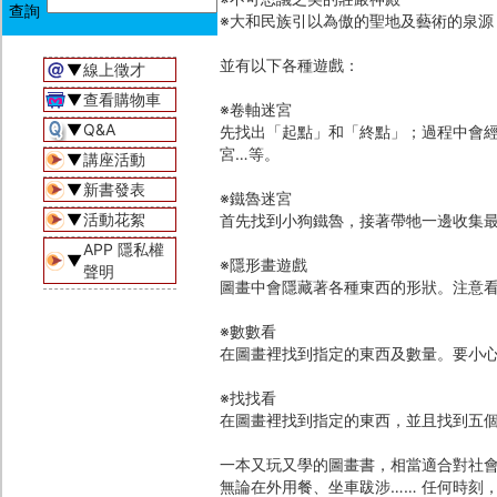
※大和民族引以為傲的聖地及藝術的泉
並有以下各種遊戲：
▼
線上徵才
▼
查看購物車
※卷軸迷宮
▼
Q&A
先找出「起點」和「終點」；過程中會
宮…等。
▼
講座活動
▼
新書發表
※鐵魯迷宮
▼
活動花絮
首先找到小狗鐵魯，接著帶牠一邊收集
APP 隱私權
▼
※隱形畫遊戲
聲明
圖畫中會隱藏著各種東西的形狀。注意
※數數看
在圖畫裡找到指定的東西及數量。要小
※找找看
在圖畫裡找到指定的東西，並且找到五
一本又玩又學的圖畫書，相當適合對社
無論在外用餐、坐車跋涉…… 任何時刻