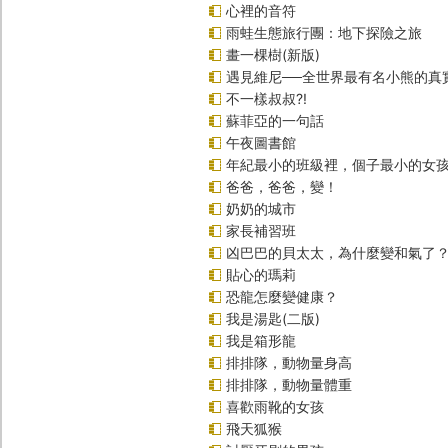
心裡的音符
雨蛙生態旅行團：地下探險之旅
畫一棵樹(新版)
遇見維尼──全世界最有名小熊的真
不一樣叔叔?!
蘇菲亞的一句話
午夜圖書館
年紀最小的班級裡，個子最小的女孩
爸爸，爸爸，變！
奶奶的城市
家長補習班
凶巴巴的貝太太，為什麼變和氣了
貼心的瑪莉
恐龍怎麼變健康？
我是湯匙(二版)
我是箱形龍
排排隊，動物量身高
排排隊，動物量體重
喜歡雨靴的女孩
飛天狐猴