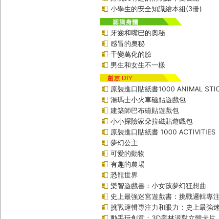
小學生的安全知識繪本組(3冊)
牙齒和嘴巴的奧秘
感冒的奧秘
千變萬化的臉
男生和女生不一樣
原裝進口貼紙書1000 ANIMAL STIC
湯瑪士小火車磁貼遊戲包
建築師巴布磁貼遊戲包
小小探險家朵拉磁貼遊戲包
原裝進口貼紙書 1000 ACTIVITIES
夢幻公主
可愛的動物
有趣的農場
恐龍世界
樂智遊戲書：小女孩夢幻狂想曲
史上最強迷宮遊戲書：挑戰邏輯專
挑戰邏輯專注力和眼力：史上最強迷
動手玩創意：3D叢林派對立體卡片