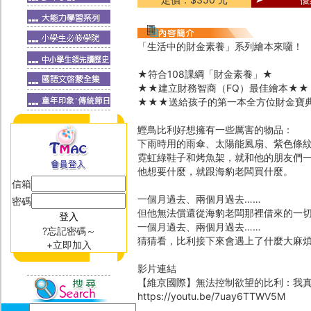
「生活中的財金素養」系列繪本來囉！
★符合108課綱「財金素養」★
★★建立財務智商（FQ）最佳繪本★★
★★★送給孩子的第一本全方位財金寶
鰹鳥比利好想擁有一些厲害的物品：
下雨時用的雨傘、太陽能風扇、紫色條
霓虹綠鞋子和烤魚架，就和他的朋友們
他想要什麼，就跟海豹老闆買什麼。
信箱
一個月過去、兩個月過去……
密碼
但他無法償還從海豹老闆那裡借來的一
一個月過去、兩個月過去……
?忘記密碼～
猜猜看，比利接下來會遇上了什麼大麻
+立即加入
影片連結
【維京國際】無法控制欲望的比利：我
https://youtu.be/7uay6TTWV5M