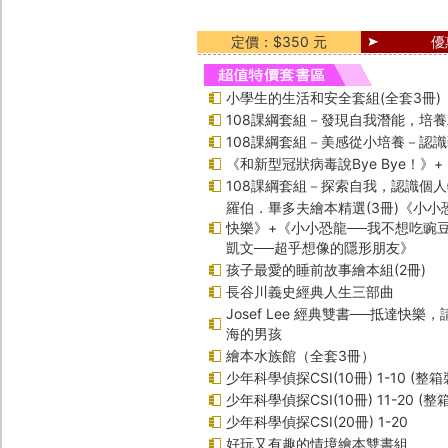
定價：$350 元
優
小學生的生活和安全套組(全套3冊)
108課綱套組－發現自我潛能，培
108課綱套組－美感從小培養－認
《和新型冠狀病毒說Bye Bye！》
108課綱套組－探索自我，認識個
羅伯．畢多夫繪本精選(3冊)《小小
快樂》+《小小恐龍──我不想吃豌
凱文──超乎想像的隱形朋友》
孩子最愛的睡前故事繪本組(2冊)
長谷川義史經典人生三部曲
Josef Lee 經典雙書──抵達快樂
海的男孩
繪本水族館（全套3冊）
少年科學偵探CSI(10冊) 1-10 (整箱
少年科學偵探CSI(10冊) 11-20 (整
少年科學偵探CSI(20冊) 1-20
好玩又有趣的情境繪本雙書組