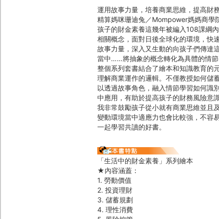
運用故事力量，培養商業思維，提高財
精算媽咪珊迪兔／Mompower媽媽商
孩子的財金素養這幾年被編入108課綱
相關概念，面對日後全球化的環境，快
故事力量，深入又生動的向孩子們傳達
當中……將抽象的概念轉化為具體的情
整個系列套書結合了繪本和知識教育的
理解商業運作的邏輯。不僅教授如何儲
以透過故事角色，融入情節學習如何識
中應用，有助於提高孩子的財務風險意
我非常鼓勵孩子從小就有商業思維並且
變動環境當中適應力也會比較強，不容
一起學習共讀的好書。
「生活中的財金素養」系列繪本
★內容涵蓋：
1. 勞動價值
2. 投資理財
3. 儲蓄規劃
4. 理性消費