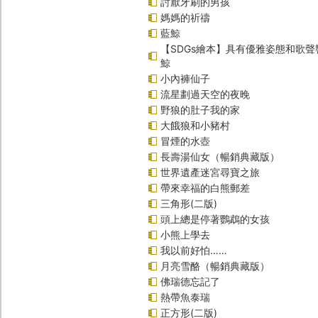
討厭牙刷的男孩
媽媽的祈禱
藍鯨
【SDGs繪本】具有優雅姿態和歌
鯨
小內褲仙子
流星劃過天空的夜晚
野狼的肚子我的家
大餓狼和小豬村
冒煙的水壺
長壽湯仙女（暢銷典藏版）
世界遺產迷宮尋寶之旅
帶來幸福的白熊郵差
三角形(二版)
頭上總是停著鸚鵡的女孩
小熊上學去
我以前好怕……
月亮雪酪（暢銷典藏版）
佛瑞德忘記了
熱帶魚泰瑞
正方形(二版)