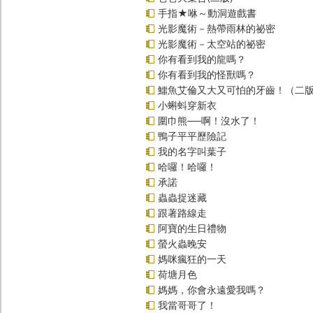
手指★咻～動洞遊戲書
光影魔術－熱帶雨林的祕密
光影魔術－太空站的祕密
你有看到我的龍嗎？
你有看到我的怪獸嗎？
鱷魚艾倫又大又可怕的牙齒！（二
小蝌蚪穿新衣
圍巾熊──啊！沒水了！
鴨子平平歷險記
我的名字叫葉子
哈囉！哈囉！
承諾
蟲蟲捉迷藏
跟著路線走
阿寶的生日禮物
螢火蟲晚安
媽咪瘋狂的一天
荷塘月色
媽媽，你會永遠愛我嗎？
我當哥哥了！