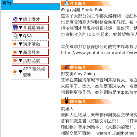
希拉•貝爾 Sheila Bair
這輩子大部分的工作都跟錢有關，從紐
▼
線上徵才
也是麻薩諸塞大學財務金融系教授。被
▼
查看購物車
很多時間才發現存錢跟花錢一樣好玩。
也會把收入的10% 存起來。她希望每個
▼
Q&A
▼
講座活動
◎美國聯邦存款保險公司的前主席希拉․
▼
新書發表
https://www.youtube.com/watch?v
▼
活動花絮
APP 隱私權
▼
鄭艾美Amy Zhing
聲明
艾米在英國海濱城市普利茅斯長大。她
太嚴肅了。因此，她決定嘗試成為一名
想看到更多作品，她的網站是https://amyzhing
劉維人
臺師大生物系，東華創作與英語文學研
著有知識童書《打開文明之門》、《打開現
種動物》等系列繪本、《大腦的祕密》
相關交流可聯絡： warren1_liu@hotmail