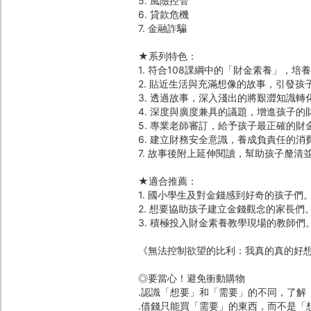
5. 風險控管
6. 貸款危機
7. 金融詐騙
★系列特色：
1. 符合108課綱中的「財金素養」，培
2. 貼近生活與充滿想像的故事，引發孩
3. 透過故事，深入淺出的將艱澀知識
4. 深度與廣度兼具的議題，增進孩子的
5. 專業老師審訂，給予孩子最正確的財
6. 建立財務安全意識，養成負責任的消
7. 故事後附上延伸閱讀，幫助孩子釐清
★適合推薦：
1. 國小學生及對金錢感到好奇的孩子們
2. 想要協助孩子建立金錢觀念的家長們
3. 積極投入財金素養教學現場的教師們
《無法控制欲望的比利：我真的真的好
◎要當心！避免衝動購物
․認識「想要」和「需要」的不同，了解
․借錢只能買「需要」的東西，而不是「