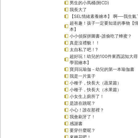
男生的小馬桶(附CD)
我長大了
【SEL情緒素養繪本】 啊──我生氣
超有趣！孩子一定要知道的事物【
本】
小小偵探拼圖書-誰偷吃了蜂蜜？
真是沒禮貌！！
太自私了吧！?
超好玩！幼兒的100件東西認知大
學習繪本】
寶貝玩瑜伽－幼兒的第一本瑜伽書
我是一片葉子
小種子，快長大（蔬菜篇）
小種子，快長大（水果篇）
小女生上廁所了！
是誰在跳呢？
小心！誰在那裡？
我會刷牙了！
感謝書
要穿什麼呢？
來種花吧！