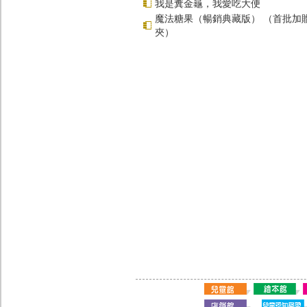
我是糞金龜，我愛吃大便
魔法糖果（暢銷典藏版） （首批加
夾）