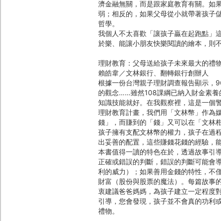
濟金融無關，而是跟家庭教育有關。如
弱；相反的，如果父母從小就帶著孩子
哲學。
我個人不太喜歡「讓孩子贏在起跑點」
於樂、能讓小朋友快樂閱讀的繪本，則
理財教育：父母送給孩子未來最大的禮
賴皓韋／文林銀行、翻轉銀行創辦人
根據一份台灣親子理財調查報告顯示，9
的觀念……雖然108課綱已納入財金素
知識技能就好。在我觀察裡，這是一個警
理財教育計畫，我們用「文林幣」作為
錢」，而賺到的「錢」又可以在「文林
孩子擁有支配文林幣的權力，孩子在過
出妥善的配置，這些賺錢花錢的經驗，
本書值得一讀的特色在於，透過故事引
正確或錯誤的判斷，錯誤的判斷可能會
利的威力）；如果善用金錢的特性，不
財富（股份與股票的魔法）。每篇故事
衷建議爸爸媽媽，為孩子建立一定程度
引導，您會發現，孩子並不會真的功利
禮物。