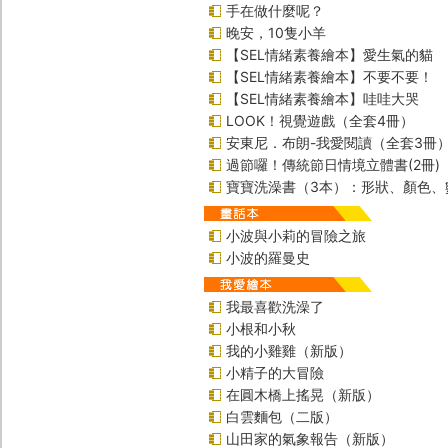
手在做什麼呢？
晚安，10隻小羊
【SEL情緒素養繪本】愛生氣的貓
【SEL情緒素養繪本】不要不要！
【SEL情緒素養繪本】哇哇大哭
LOOK！視覺遊戲（全套4冊）
安東尼．布朗-我愛閱讀（全套3冊
過節囉！傳統節日情境立體書(2冊)
寶寶洗澡書（3本）：形狀、顏色、
小波與小莉的冒險之旅
小波的羅曼史
我最喜歡洗澡了
小根和小秋
我的小雞雞（新版）
小精子的大冒險
在圓木橋上搖晃（新版）
白雲麵包（二版）
山田家的氣象報告（新版）