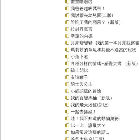
畫畫嚕啦啦
我爸爸超級厲害！
我討厭去幼兒園(二版)
誰吃了我的蘋果？（新版）
拉封丹寓言
幸運的內德
月亮變變變─我的第一本月亮觀察書
瑪莉莎的章魚和其他不適當的寵物
小兔卜啾
各種各樣的情緒~感覺大書 （新版
騎士胡比
友誼種子
騎士與公主
小貓頭鷹的冒險
我的百變馬桶（新版）
我的飛天浴缸(新版)
一起去抓蟲！
哇！我不知道的動物奧祕
比一比，誰最大？
如果常常這樣的話…
爸爸大集合(二版)