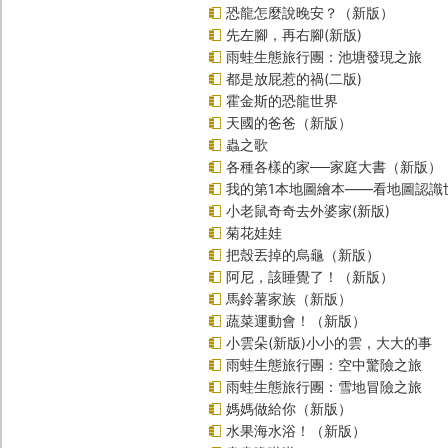
恐龍怎麼說晚安？（新版）
先左腳，再右腳(新版)
雨蛙生態旅行團：池塘發現之旅
都是放屁惹的禍(二版)
霍金斯的恐龍世界
天國的爸爸（新版）
蟲之歌
各種各樣的家──家庭大書（新版）
我的第1本地圖繪本――看地圖認識
小老鼠奇奇去外婆家(新版)
菊花娃娃
把殼丟掉的烏龜（新版）
阿尼，該睡覺了！（新版）
馬鈴薯家族（新版）
蔬菜運動會！（新版）
小雲朵(新版)小小的雲，大大的事
雨蛙生態旅行團：空中驚險之旅
雨蛙生態旅行團：雪地冒險之旅
媽媽做給你（新版）
水果海水浴！（新版）