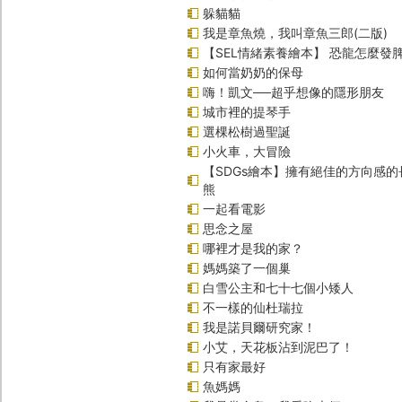
躲貓貓
我是章魚燒，我叫章魚三郎(二版)
【SEL情緒素養繪本】 恐龍怎麼發脾
如何當奶奶的保母
嗨！凱文──超乎想像的隱形朋友
城市裡的提琴手
選棵松樹過聖誕
小火車，大冒險
【SDGs繪本】擁有絕佳的方向感
熊
一起看電影
思念之屋
哪裡才是我的家？
媽媽築了一個巢
白雪公主和七十七個小矮人
不一樣的仙杜瑞拉
我是諾貝爾研究家！
小艾，天花板沾到泥巴了！
只有家最好
魚媽媽