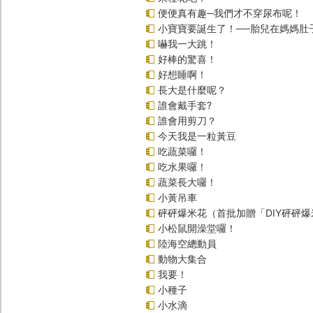
便便真有趣─我們才不穿尿布呢！
小寶寶要誕生了！──胎兒在媽媽肚
嚇我一大跳！
好棒的驚喜！
好想睡啊！
長大是什麼呢？
誰會戴手套?
誰會用剪刀？
今天我是一粒黃豆
吃蔬菜囉！
吃水果囉！
蔬菜長大囉！
小黃吊車
砰砰爆米花（首批加贈「DIY砰砰
小松鼠開澡堂囉！
陸海空總動員
動物大集合
我要！
小種子
小水滴