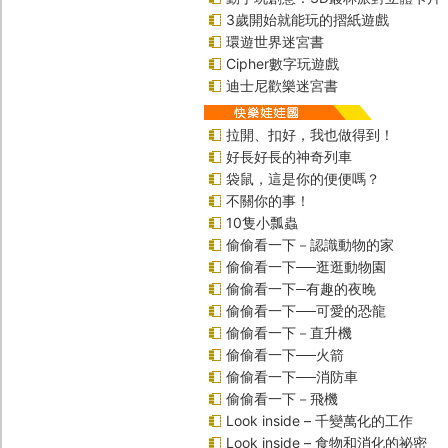
3歲開始就能玩的摺紙遊戲
環遊世界迷宮書
Cipher數字玩遊戲
迪士尼歡樂迷宮書
拉開、扣好，我也做得到！
好長好長的神奇列車
袋鼠，這是你的便便嗎？
不關你的事！
10隻小瓢蟲
偷偷看一下－認識動物的家
偷偷看一下──逛逛動物園
偷偷看一下─有趣的夜晚
偷偷看一下──可愛的恐龍
偷偷看一下－直升機
偷偷看一下──火箭
偷偷看一下──消防車
偷偷看一下－飛機
Look inside – 千變萬化的工作
Look inside – 食物和消化的祕密