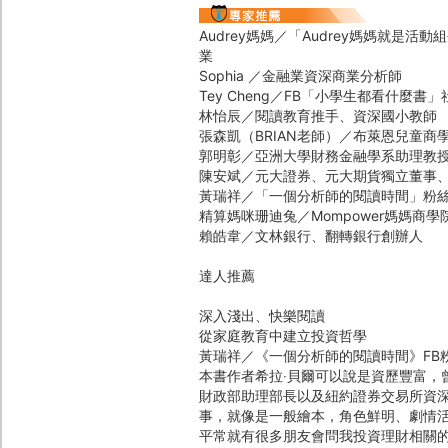
Audrey媽媽／「Audrey媽媽就是
業
Sophia ／金融業資深商業分析師
Tey Cheng／FB「小學生都看什麼書
林怡辰／閱讀教育推手、資深國小教師
張森凱（BRIAN老師）／布萊恩兒童商
郭明彰／亞洲大學財務金融學系助理教
陳安斌／元大證券、元大期貨獨立董事
黃瑞祥／「一個分析師的閱讀時間」粉
精算媽咪珊迪兔／Mompower媽媽商學
賴皓韋／文林銀行、翻轉銀行創辦人
達人推薦
深入淺出、快樂閱讀
從家庭教育中建立投資哲學
黃瑞祥／《一個分析師的閱讀時間》FB
本書作者希拉‧貝爾可以說是資歷豐富，
財政部助理部長以及紐約證券交易所資
事，就像是一般繪本，角色鮮明、劇情
平常就有很多朋友會問我投資理財相關