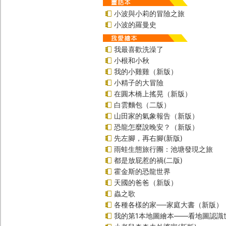
小波與小莉的冒險之旅
小波的羅曼史
我最喜歡洗澡了
小根和小秋
我的小雞雞（新版）
小精子的大冒險
在圓木橋上搖晃（新版）
白雲麵包（二版）
山田家的氣象報告（新版）
恐龍怎麼說晚安？（新版）
先左腳，再右腳(新版)
雨蛙生態旅行團：池塘發現之旅
都是放屁惹的禍(二版)
霍金斯的恐龍世界
天國的爸爸（新版）
蟲之歌
各種各樣的家──家庭大書（新版）
我的第1本地圖繪本――看地圖認識