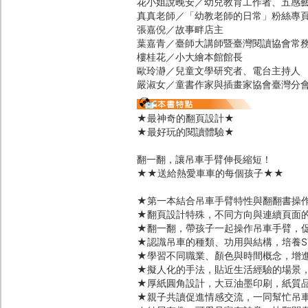
花小姐說晚安／幼兒教育工作者、五感
真真老師／「幼教老師的日常」粉絲專
張嘉倪／故事畔店主
葉嘉青／臺師大講師暨臺灣閱讀協會常
樓桂花／小大繪本館館長
歐玲瀞／兒童文學研究者、電台主持人
嚴淑女／童書作家與插畫家協會臺灣分會會長
★最神奇的翻頁設計★
★最好玩的閱讀體驗★
翻一翻，讓吊車手臂伸長縮短！
★★送給熱愛車車的每個孩子★★
★第一本結合吊車手臂特性與翻翻書操
★翻頁設計特殊，不同方向與連續頁面
★翻一翻，帶孩子一起操作吊車手臂，
★認識吊車的種類、功用與結構，培養ST
★學習不同職業、顏色與時間概念，增
★擬人化的手法，貼近生活經驗的場景
★厚紙圓角設計，大豆油墨印刷，紙質
★親子共讀促進情感交流，一同幫忙吊