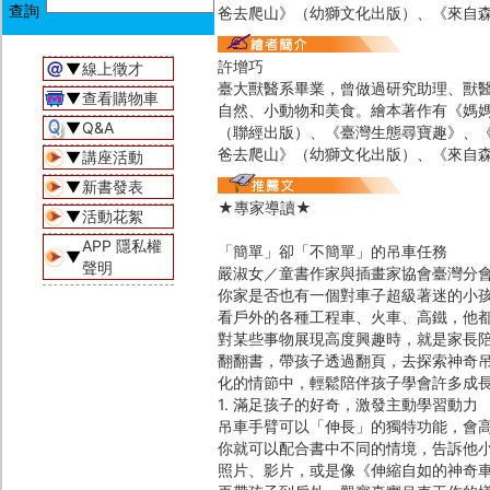
爸去爬山》（幼獅文化出版）、《來自
許增巧
▼
線上徵才
臺大獸醫系畢業，曾做過研究助理、獸
▼
查看購物車
自然、小動物和美食。繪本著作有《媽
▼
Q&A
（聯經出版）、《臺灣生態尋寶趣》、
爸去爬山》（幼獅文化出版）、《來自
▼
講座活動
▼
新書發表
★專家導讀★
▼
活動花絮
APP 隱私權
「簡單」卻「不簡單」的吊車任務
▼
聲明
嚴淑女／童書作家與插畫家協會臺灣分會會長
你家是否也有一個對車子超級著迷的小
看戶外的各種工程車、火車、高鐵，他
對某些事物展現高度興趣時，就是家長
翻翻書，帶孩子透過翻頁，去探索神奇
化的情節中，輕鬆陪伴孩子學會許多成
1. 滿足孩子的好奇，激發主動學習動力
吊車手臂可以「伸長」的獨特功能，會
你就可以配合書中不同的情境，告訴他
照片、影片，或是像《伸縮自如的神奇