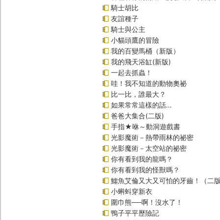
騎士胡比
友誼種子
騎士與公主
小貓頭鷹的冒險
我的百變馬桶（新版）
我的飛天浴缸(新版)
一起去抓蟲！
哇！我不知道的動物奧祕
比一比，誰最大？
如果常常這樣的話…
爸爸大集合(二版)
手指★咻～動洞遊戲書
光影魔術－熱帶雨林的祕密
光影魔術－太空站的祕密
你有看到我的龍嗎？
你有看到我的怪獸嗎？
鱷魚艾倫又大又可怕的牙齒！（二
小蝌蚪穿新衣
圍巾熊──啊！沒水了！
鴨子平平歷險記