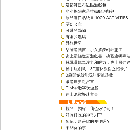
建築師巴布磁貼遊戲包
小小探險家朵拉磁貼遊戲包
原裝進口貼紙書 1000 ACTIVITIES
夢幻公主
可愛的動物
有趣的農場
恐龍世界
樂智遊戲書：小女孩夢幻狂想曲
史上最強迷宮遊戲書：挑戰邏輯專
挑戰邏輯專注力和眼力：史上最強迷
動手玩創意：3D叢林派對立體卡片
3歲開始就能玩的摺紙遊戲
環遊世界迷宮書
Cipher數字玩遊戲
迪士尼歡樂迷宮書
拉開、扣好，我也做得到！
好長好長的神奇列車
袋鼠，這是你的便便嗎？
不關你的事！