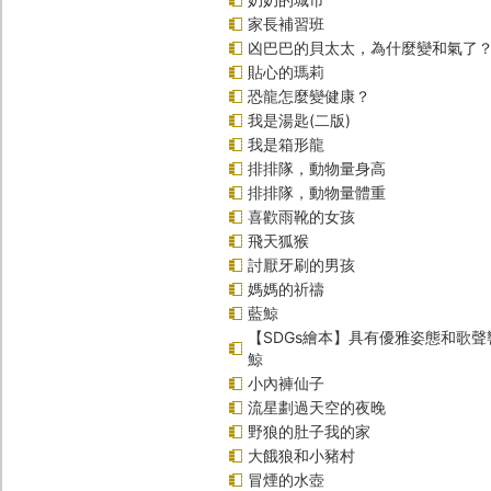
家長補習班
凶巴巴的貝太太，為什麼變和氣了
貼心的瑪莉
恐龍怎麼變健康？
我是湯匙(二版)
我是箱形龍
排排隊，動物量身高
排排隊，動物量體重
喜歡雨靴的女孩
飛天狐猴
討厭牙刷的男孩
媽媽的祈禱
藍鯨
【SDGs繪本】具有優雅姿態和歌
鯨
小內褲仙子
流星劃過天空的夜晚
野狼的肚子我的家
大餓狼和小豬村
冒煙的水壺