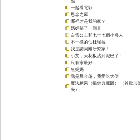
熊
一起看電影
思念之屋
哪裡才是我的家？
媽媽築了一個巢
白雪公主和七十七個小矮人
不一樣的仙杜瑞拉
我是諾貝爾研究家！
小艾，天花板沾到泥巴了！
只有家最好
魚媽媽
我是糞金龜，我愛吃大便
魔法糖果（暢銷典藏版） （首批加
夾）