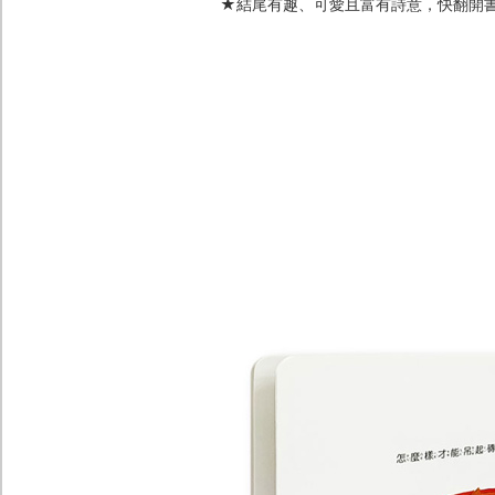
★結尾有趣、可愛且富有詩意，快翻開