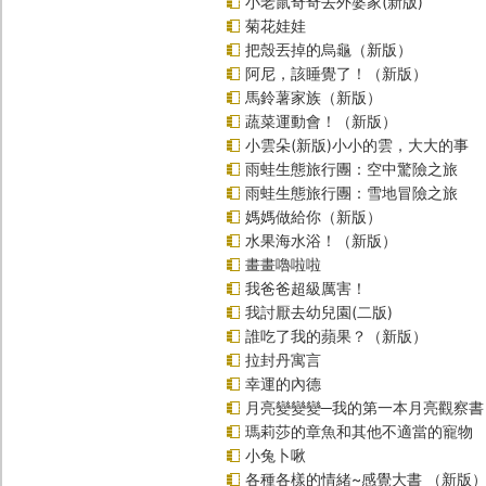
小老鼠奇奇去外婆家(新版)
菊花娃娃
把殼丟掉的烏龜（新版）
阿尼，該睡覺了！（新版）
馬鈴薯家族（新版）
蔬菜運動會！（新版）
小雲朵(新版)小小的雲，大大的事
雨蛙生態旅行團：空中驚險之旅
雨蛙生態旅行團：雪地冒險之旅
媽媽做給你（新版）
水果海水浴！（新版）
畫畫嚕啦啦
我爸爸超級厲害！
我討厭去幼兒園(二版)
誰吃了我的蘋果？（新版）
拉封丹寓言
幸運的內德
月亮變變變─我的第一本月亮觀察書
瑪莉莎的章魚和其他不適當的寵物
小兔卜啾
各種各樣的情緒~感覺大書 （新版