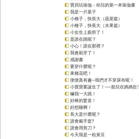
寶貝玩瑜伽－幼兒的第一本瑜伽書
我是一片葉子
小種子，快長大（蔬菜篇）
小種子，快長大（水果篇）
小女生上廁所了！
是誰在跳呢？
小心！誰在那裡？
我會刷牙了！
感謝書
要穿什麼呢？
來種花吧！
便便真有趣─我們才不穿尿布呢！
小寶寶要誕生了！──胎兒在媽媽肚
嚇我一大跳！
好棒的驚喜！
好想睡啊！
長大是什麼呢？
誰會戴手套?
誰會用剪刀？
今天我是一粒黃豆