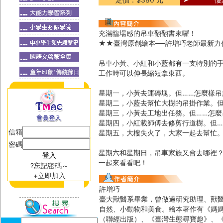
充滿臨場感的吊車翻翻書來囉！
★★臺灣原創繪本──許增巧老師最新力
吊車小黃、小紅和小藍都有一支特別的
工作時可以伸長縮短拿東西。
星期一，小黃去運磚塊。但……怎麼樣吊
星期二，小藍去幫忙大樹的吊掛作業。但
星期三，小黃去工地出任務。但……怎麼
星期四，小紅載師傅去修剪行道樹。但…
信箱
星期五，大樓失火了，大家一起去幫忙。
密碼
星期六和星期日，吊車家族又會去哪裡
一起來看看吧！
?忘記密碼～
+立即加入
許增巧
臺大獸醫系畢業，曾做過研究助理、獸
自然、小動物和美食。繪本著作有《媽
（聯經出版）、《臺灣生態尋寶趣》、