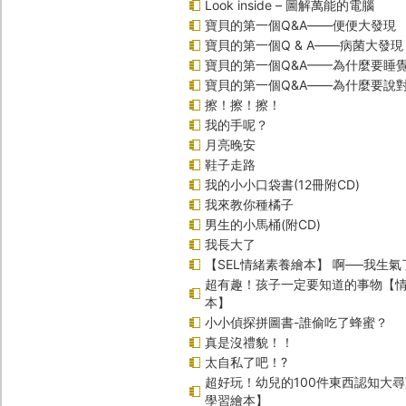
Look inside – 圖解萬能的電腦
寶貝的第一個Q&A――便便大發現
寶貝的第一個Q & A――病菌大發現
寶貝的第一個Q&A——為什麼要睡
寶貝的第一個Q&A――為什麼要說
擦！擦！擦！
我的手呢？
月亮晚安
鞋子走路
我的小小口袋書(12冊附CD)
我來教你種橘子
男生的小馬桶(附CD)
我長大了
【SEL情緒素養繪本】 啊──我生氣
超有趣！孩子一定要知道的事物【
本】
小小偵探拼圖書-誰偷吃了蜂蜜？
真是沒禮貌！！
太自私了吧！?
超好玩！幼兒的100件東西認知大
學習繪本】