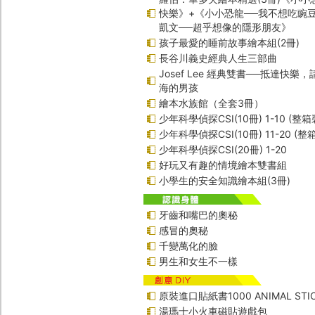
快樂》+《小小恐龍──我不想吃豌
凱文──超乎想像的隱形朋友》
孩子最愛的睡前故事繪本組(2冊)
長谷川義史經典人生三部曲
Josef Lee 經典雙書──抵達快樂
海的男孩
繪本水族館（全套3冊）
少年科學偵探CSI(10冊) 1-10 (整箱
少年科學偵探CSI(10冊) 11-20 (整
少年科學偵探CSI(20冊) 1-20
好玩又有趣的情境繪本雙書組
小學生的安全知識繪本組(3冊)
牙齒和嘴巴的奧秘
感冒的奧秘
千變萬化的臉
男生和女生不一樣
原裝進口貼紙書1000 ANIMAL STIC
湯瑪士小火車磁貼遊戲包