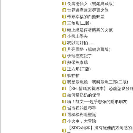
長壽湯仙女（暢銷典藏版）
世界遺產迷宮尋寶之旅
帶來幸福的白熊郵差
三角形(二版)
頭上總是停著鸚鵡的女孩
小熊上學去
我以前好怕……
月亮雪酪（暢銷典藏版）
佛瑞德忘記了
熱帶魚泰瑞
正方形(二版)
躲貓貓
我是章魚燒，我叫章魚三郎(二版)
【SEL情緒素養繪本】 恐龍怎麼發脾
如何當奶奶的保母
嗨！凱文──超乎想像的隱形朋友
城市裡的提琴手
選棵松樹過聖誕
小火車，大冒險
【SDGs繪本】擁有絕佳的方向感