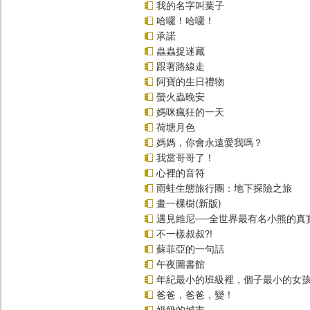
我的名字叫葉子
哈囉！哈囉！
承諾
蟲蟲捉迷藏
跟著路線走
阿寶的生日禮物
螢火蟲晚安
媽咪瘋狂的一天
荷塘月色
媽媽，你會永遠愛我嗎？
我當哥哥了！
心裡的音符
雨蛙生態旅行團：地下探險之旅
畫一棵樹(新版)
遇見維尼──全世界最有名小熊的真
不一樣叔叔?!
蘇菲亞的一句話
午夜圖書館
年紀最小的班級裡，個子最小的女孩
爸爸，爸爸，變！
奶奶的城市