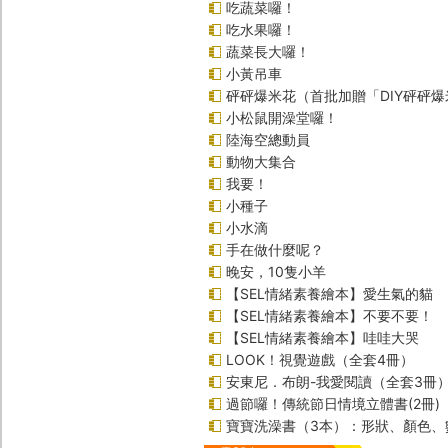
吃蔬菜囉！
吃水果囉！
蔬菜長大囉！
小黃吊車
砰砰爆米花（首批加贈「DIY砰砰
小松鼠開澡堂囉！
陸海空總動員
動物大集合
我要！
小種子
小水滴
手在做什麼呢？
晚安，10隻小羊
【SEL情緒素養繪本】愛生氣的貓
【SEL情緒素養繪本】不要不要！
【SEL情緒素養繪本】哇哇大哭
LOOK！視覺遊戲（全套4冊）
安東尼．布朗-我愛閱讀（全套3冊
過節囉！傳統節日情境立體書(2冊)
寶寶洗澡書（3本）：形狀、顏色、