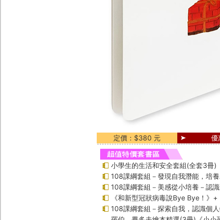
定價：$380 元
優
小學生的生活和安全套組(全套3冊)
108課綱套組－發現自我潛能，培
108課綱套組－美感從小培養－認
《和新型冠狀病毒說Bye Bye！》
108課綱套組－探索自我，認識個
羅伯．畢多夫繪本精選(3冊)《小小