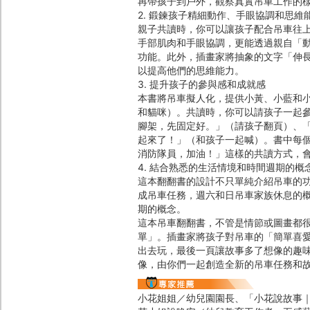
再帶孩子到戶外，觀察真實吊車工作的
2. 鍛鍊孩子精細動作、手眼協調和思維
親子共讀時，你可以讓孩子配合吊車往
手部肌肉和手眼協調，更能透過親自「
功能。此外，插畫家將抽象的文字「伸
以提高他們的思維能力。
3. 提升孩子的參與感和成就感
本書將吊車擬人化，提供小黃、小藍和
和貓咪）。共讀時，你可以請孩子一起
腳架，先固定好。」（請孩子翻頁）、
起來了！」（和孩子一起喊）。書中每
消防隊員，加油！」這樣的共讀方式，
4. 結合熟悉的生活情境和時間週期的概
這本翻翻書的設計不只單純介紹吊車的
成吊車任務，週六和日吊車家族休息的
期的概念。
這本吊車翻翻書，不管是情節或圖畫都
單」。插畫家將孩子對吊車的「簡單喜
出去玩，最後一頁讓故事多了想像的趣
像，由你們一起創造全新的吊車任務和
小花姐姐／幼兒園園長、「小花說故事｜