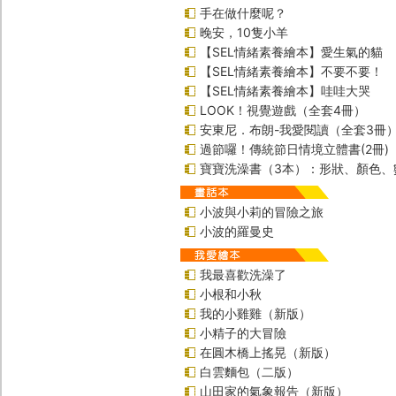
手在做什麼呢？
晚安，10隻小羊
【SEL情緒素養繪本】愛生氣的貓
【SEL情緒素養繪本】不要不要！
【SEL情緒素養繪本】哇哇大哭
LOOK！視覺遊戲（全套4冊）
安東尼．布朗-我愛閱讀（全套3冊
過節囉！傳統節日情境立體書(2冊)
寶寶洗澡書（3本）：形狀、顏色、
小波與小莉的冒險之旅
小波的羅曼史
我最喜歡洗澡了
小根和小秋
我的小雞雞（新版）
小精子的大冒險
在圓木橋上搖晃（新版）
白雲麵包（二版）
山田家的氣象報告（新版）