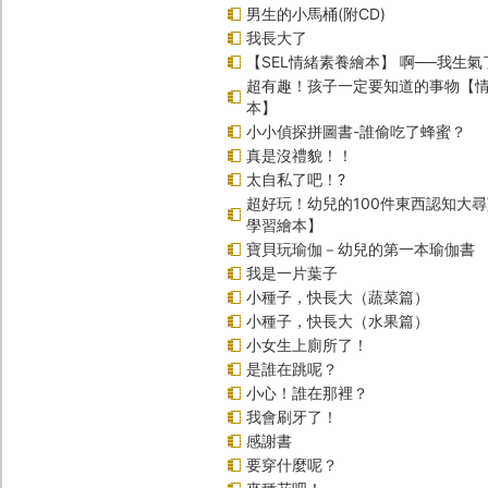
男生的小馬桶(附CD)
我長大了
【SEL情緒素養繪本】 啊──我生氣
超有趣！孩子一定要知道的事物【
本】
小小偵探拼圖書-誰偷吃了蜂蜜？
真是沒禮貌！！
太自私了吧！?
超好玩！幼兒的100件東西認知大
學習繪本】
寶貝玩瑜伽－幼兒的第一本瑜伽書
我是一片葉子
小種子，快長大（蔬菜篇）
小種子，快長大（水果篇）
小女生上廁所了！
是誰在跳呢？
小心！誰在那裡？
我會刷牙了！
感謝書
要穿什麼呢？