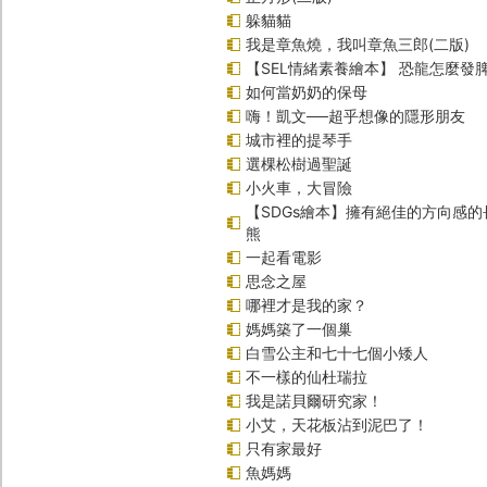
躲貓貓
我是章魚燒，我叫章魚三郎(二版)
【SEL情緒素養繪本】 恐龍怎麼發脾
如何當奶奶的保母
嗨！凱文──超乎想像的隱形朋友
城市裡的提琴手
選棵松樹過聖誕
小火車，大冒險
【SDGs繪本】擁有絕佳的方向感
熊
一起看電影
思念之屋
哪裡才是我的家？
媽媽築了一個巢
白雪公主和七十七個小矮人
不一樣的仙杜瑞拉
我是諾貝爾研究家！
小艾，天花板沾到泥巴了！
只有家最好
魚媽媽