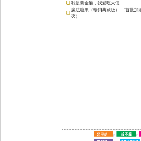
我是糞金龜，我愛吃大便
魔法糖果（暢銷典藏版） （首批加
夾）