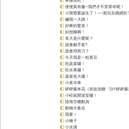
來種花吧！
便便真有趣─我們才不穿尿布呢！
小寶寶要誕生了！──胎兒在媽媽肚
嚇我一大跳！
好棒的驚喜！
好想睡啊！
長大是什麼呢？
誰會戴手套?
誰會用剪刀？
今天我是一粒黃豆
吃蔬菜囉！
吃水果囉！
蔬菜長大囉！
小黃吊車
砰砰爆米花（首批加贈「DIY砰砰
小松鼠開澡堂囉！
陸海空總動員
動物大集合
我要！
小種子
小水滴