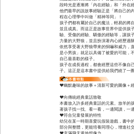
段時光是逐漸將「內在經驗」和「外在
他們最早的說故事經驗正是「將自己的
程在心理學中叫做「精神等同」！
孩子們都有屬於自己的魔法，輕易的將
並且成真。而這正是故事世界中提供孩
驗、受傷的經驗、驕傲的經驗等，讓孩
力量的大野狼，並且扮演著內心經歷過
依然享受著大野狼帶來的恫嚇和威力，
是小男孩」就足以具備了被愛的可能，
自己最喜歡的樣子。
孩子在成長過程，都會經歷這些不像自
子。這正是這本書中提供給我們繞了一
♥幽默趣味的故事＋清新可愛的圖像＋
♥向傳統經典童話致敬
本書放入許多經典童話的元素。放羊的
著孩子找一找、看一看，一邊閱讀，一
♥符合兒童發展的特性
幼兒在某一時期喜愛玩假裝遊戲，書中
部分與整體，更能培養同理心，增進社
♥充滿飛天遁地想像力