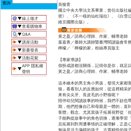
吳愉萱
國立中央大學法文系畢業，曾任出版社
密》、《不一樣的仙杜瑞拉》、《白雪
▼
線上徵才
維京國際出版）。
▼
查看購物車
▼
Q&A
黃之盈／諮商心理師、作家、輔導老師
▼
講座活動
葉嘉青／臺師大講師暨臺灣閱讀協會常
檸檬／「檸檬的家」粉絲專頁版主
▼
新書發表
▼
活動花絮
【專家導讀】
假扮成誰都沒關係，記得你是你，就足
APP 隱私權
▼
黃之盈／諮商心理師、作家、輔導老師
聲明
這本繪本的男主角小男孩，發現大家都
狼」看看別人的反應如何，從這裡精采
來有尖尖牙、長皮毛的小野狼呢？
陪伴幼兒閱讀故事的時候，我們不妨也
期，他們想像自己和母親是一體的，直
客體」觀念。尤其當孩子拓展視野從「你
子能夠從故事中的角色切換，逐漸學習
且拓展到對周遭事情的正確理解，正是
無論是活力滿檔的孩子、古靈精怪的孩