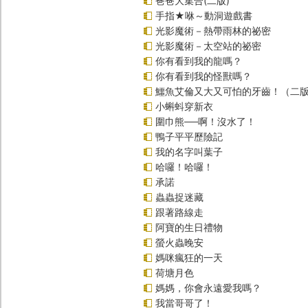
爸爸大集合(二版)
手指★咻～動洞遊戲書
光影魔術－熱帶雨林的祕密
光影魔術－太空站的祕密
你有看到我的龍嗎？
你有看到我的怪獸嗎？
鱷魚艾倫又大又可怕的牙齒！（二
小蝌蚪穿新衣
圍巾熊──啊！沒水了！
鴨子平平歷險記
我的名字叫葉子
哈囉！哈囉！
承諾
蟲蟲捉迷藏
跟著路線走
阿寶的生日禮物
螢火蟲晚安
媽咪瘋狂的一天
荷塘月色
媽媽，你會永遠愛我嗎？
我當哥哥了！