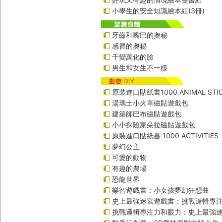
小學生的安全知識繪本組(3冊)
牙齒和嘴巴的奧秘
感冒的奧秘
千變萬化的臉
男生和女生不一樣
原裝進口貼紙書1000 ANIMAL STIC
湯瑪士小火車磁貼遊戲包
建築師巴布磁貼遊戲包
小小探險家朵拉磁貼遊戲包
原裝進口貼紙書 1000 ACTIVITIES
夢幻公主
可愛的動物
有趣的農場
恐龍世界
樂智遊戲書：小女孩夢幻狂想曲
史上最強迷宮遊戲書：挑戰邏輯專
挑戰邏輯專注力和眼力：史上最強迷