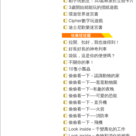
動手玩創意：3D叢林派對立體卡片
3歲開始就能玩的摺紙遊戲
環遊世界迷宮書
Cipher數字玩遊戲
迪士尼歡樂迷宮書
拉開、扣好，我也做得到！
好長好長的神奇列車
袋鼠，這是你的便便嗎？
不關你的事！
10隻小瓢蟲
偷偷看一下－認識動物的家
偷偷看一下──逛逛動物園
偷偷看一下─有趣的夜晚
偷偷看一下──可愛的恐龍
偷偷看一下－直升機
偷偷看一下──火箭
偷偷看一下──消防車
偷偷看一下－飛機
Look inside – 千變萬化的工作
Look inside – 食物和消化的祕密