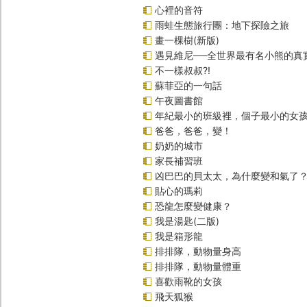
心裡的音符
雨蛙生態旅行團：地下探險之旅
畫一棵樹(新版)
遇見維尼──全世界最有名小熊的真
不一樣叔叔?!
蘇菲亞的一句話
午夜圖書館
年紀最小的班級裡，個子最小的女孩
爸爸，爸爸，變！
奶奶的城市
家長補習班
凶巴巴的貝太太，為什麼變和氣了
貼心的瑪莉
恐龍怎麼變健康？
我是湯匙(二版)
我是箱形龍
排排隊，動物量身高
排排隊，動物量體重
喜歡雨靴的女孩
飛天狐猴