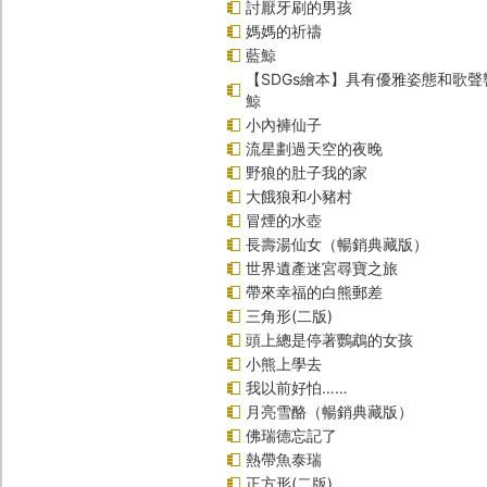
討厭牙刷的男孩
媽媽的祈禱
藍鯨
【SDGs繪本】具有優雅姿態和歌
鯨
小內褲仙子
流星劃過天空的夜晚
野狼的肚子我的家
大餓狼和小豬村
冒煙的水壺
長壽湯仙女（暢銷典藏版）
世界遺產迷宮尋寶之旅
帶來幸福的白熊郵差
三角形(二版)
頭上總是停著鸚鵡的女孩
小熊上學去
我以前好怕……
月亮雪酪（暢銷典藏版）
佛瑞德忘記了
熱帶魚泰瑞
正方形(二版)