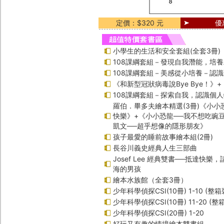
定價：$320 元
優
小學生的生活和安全套組(全套3冊)
108課綱套組－發現自我潛能，培
108課綱套組－美感從小培養－認
《和新型冠狀病毒說Bye Bye！》
108課綱套組－探索自我，認識個
羅伯．畢多夫繪本精選(3冊)《小小
快樂》+《小小恐龍──我不想吃豌
凱文──超乎想像的隱形朋友》
孩子最愛的睡前故事繪本組(2冊)
長谷川義史經典人生三部曲
Josef Lee 經典雙書──抵達快樂
海的男孩
繪本水族館（全套3冊）
少年科學偵探CSI(10冊) 1-10 (整箱
少年科學偵探CSI(10冊) 11-20 (整
少年科學偵探CSI(20冊) 1-20
好玩又有趣的情境繪本雙書組