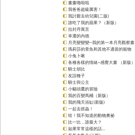
畫畫嚕啦啦
我爸爸超級厲害！
我討厭去幼兒園(二版)
誰吃了我的蘋果？（新版）
拉封丹寓言
幸運的內德
月亮變變變─我的第一本月亮觀察書
瑪莉莎的章魚和其他不適當的寵物
小兔卜啾
各種各樣的情緒~感覺大書 （新版
騎士胡比
友誼種子
騎士與公主
小貓頭鷹的冒險
我的百變馬桶（新版）
我的飛天浴缸(新版)
一起去抓蟲！
哇！我不知道的動物奧祕
比一比，誰最大？
如果常常這樣的話…