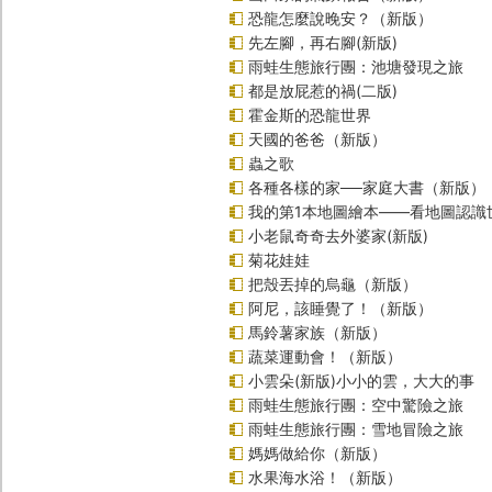
恐龍怎麼說晚安？（新版）
先左腳，再右腳(新版)
雨蛙生態旅行團：池塘發現之旅
都是放屁惹的禍(二版)
霍金斯的恐龍世界
天國的爸爸（新版）
蟲之歌
各種各樣的家──家庭大書（新版）
我的第1本地圖繪本――看地圖認識
小老鼠奇奇去外婆家(新版)
菊花娃娃
把殼丟掉的烏龜（新版）
阿尼，該睡覺了！（新版）
馬鈴薯家族（新版）
蔬菜運動會！（新版）
小雲朵(新版)小小的雲，大大的事
雨蛙生態旅行團：空中驚險之旅
雨蛙生態旅行團：雪地冒險之旅
媽媽做給你（新版）
水果海水浴！（新版）