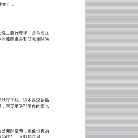
ldren）。
女性主義倫理學。曾為國立
歡收藏圖畫書和研究相關議
話就變了味。這本書深刻揭
體，還要承受那更多的眼光
自己開闢空間，圖像也真的
義的延伸，無聲卻震撼。