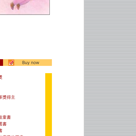
Buy now
獎
箏獎得主
佳童書
選書
書