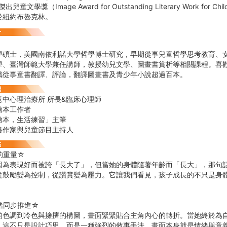
兒童文學獎（Image Award for Outstanding Literary Work for Chi
於紐約布魯克林。
學碩士，美國南依利諾大學哲學博士研究，早期從事兒童哲學思考教育、
學、臺灣師範大學兼任講師，教授幼兒文學、圖畫書賞析等相關課程。喜
職從事童書翻譯、評論，翻譯圖畫書及青少年小說超過百本。
意中心理治療所 所長&臨床心理師
繪本工作者
繪本，生活練習」主筆
書作家與兒童節目主持人
的重量☆
因為表現好而被誇「長大了」，但當她的身體隨著年齡而「長大」，那句
從鼓勵變為控制，從讚賞變為壓力。它讓我們看見，孩子成長的不只是身
緒同步推進☆
的色調到冷色與擁擠的構圖，畫面緊緊貼合主角內心的轉折。當她終於為
。這不只是設計巧思，而是一種強烈的敘事手法，畫面本身就是情緒與意