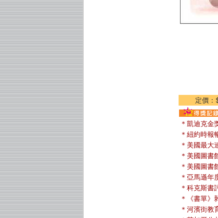
定價：$
＊凱迪克金
＊紐約時報
＊美國最大連鎖
＊美國圖書
＊美國圖書館
＊亞馬遜年
＊科克斯書
＊《書單》
＊河濱街教