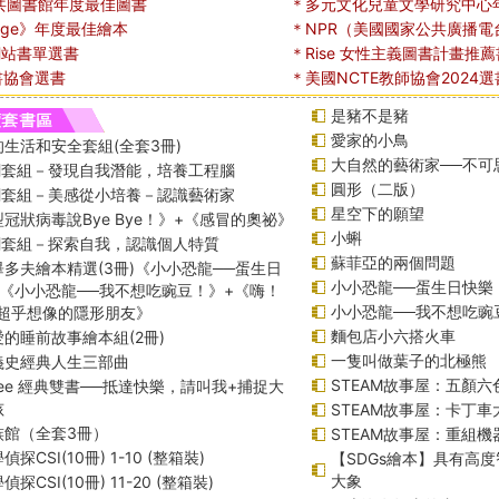
共圖書館年度最佳圖書
＊多元文化兒童文學研究中心
Page》年度最佳繪本
＊NPR（美國國家公共廣播電
s網站書單選書
＊Rise 女性主義圖書計畫推薦
書協會選書
＊美國NCTE教師協會2024選
是豬不是豬
愛家的小鳥
生活和安全套組(全套3冊)
大自然的藝術家──不可
課綱套組－發現自我潛能，培養工程腦
圓形（二版）
課綱套組－美感從小培養－認識藝術家
星空下的願望
冠狀病毒說Bye Bye！》+《感冒的奧祕》
小蝌
課綱套組－探索自我，認識個人特質
蘇菲亞的兩個問題
多夫繪本精選(3冊)《小小恐龍──蛋生日
小小恐龍──蛋生日快樂
+《小小恐龍──我不想吃豌豆！》+《嗨！
小小恐龍──我不想吃豌
─超乎想像的隱形朋友》
麵包店小六搭火車
的睡前故事繪本組(2冊)
一隻叫做葉子的北極熊
義史經典人生三部曲
STEAM故事屋：五顏六
f Lee 經典雙書──抵達快樂，請叫我+捕捉大
孩
STEAM故事屋：卡丁
族館（全套3冊）
STEAM故事屋：重組
探CSI(10冊) 1-10 (整箱裝)
【SDGs繪本】具有高
大象
探CSI(10冊) 11-20 (整箱裝)