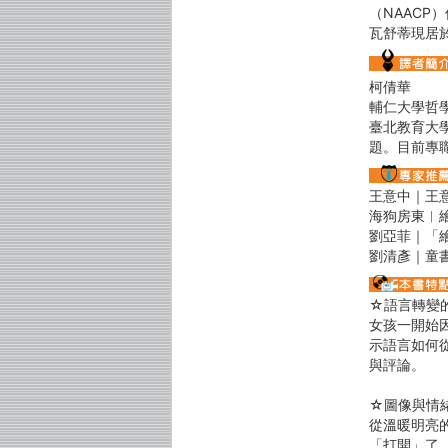
（NAACP）傑出
瓦舒蒂現居
柯倩華
輔仁大學哲
臺北教育大
題。目前專
王意中｜王
海狗房東︱
劉亞菲｜「
劉清彥｜童
☆語言轉變
女孩一開始
示語言如何
與評論。
☆圖像與情
從溫暖明亮
「打開」了