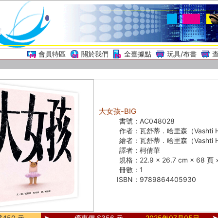
會員特區
關於我們
全臺據點
玩具/布書
大女孩-BIG
書號：
AC048028
作者：
瓦舒蒂．哈里森（Vashti Ha
繪者：
瓦舒蒂．哈里森（Vashti Ha
譯者：
柯倩華
規格：
22.9 × 26.7 cm × 68 
冊數：
1
ISBN：
9789864405930
450 元
優惠價 $356 元
2025年07月05日