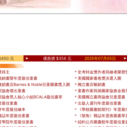
450 元
優惠價 $356 元
2025年07月05日
獎得主
＊史考特金獎作者與繪者榮譽
暢銷書暨年度最佳童書
＊美國國家書卷獎決選入圍
書店Barnes & Noble兒童圖書獎入圍
＊獨立書店暢銷書
館協會傑出童書
＊童書作家與插圖家協會金風
協會黑人核心小組BCALA最佳書單
＊美國獨立書商協會兒童選書
度最佳童書
＊出版人週刊年度最佳童書
評年度最佳繪本
＊《學校圖書館期刊》年度最
雜誌年度最佳童書
＊《號角》雜誌年度推薦書單
育學院年度最佳童書
＊紐約公共圖書館年度最佳童