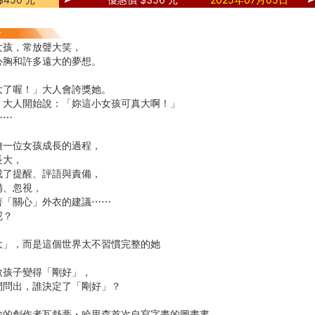
女孩，常放聲大笑，
心胸和許多遠大的夢想。
大了喔！」大人會誇獎她。
，大人開始說：「妳這小女孩可真大啊！」
⋯⋯
繪一位女孩成長的過程，
長大，
成了提醒、評語與責備，
備、忽視，
著「關心」外衣的建議⋯⋯
呢？
大」，而是這個世界太不習慣完整的她
教孩子變得「剛好」，
們問出，誰決定了「剛好」？
數的創作者瓦舒蒂・哈里森首次自寫字畫的圖畫書，