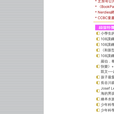
＊芝加哥公
＊《Book
＊Nerdie
＊CCBC童
小學生的
108
108
《和新型
108
羅伯．畢
快樂》
凱文─
孩子最愛
長谷川
Jose
海的男
繪本水
少年科學偵
少年科學偵