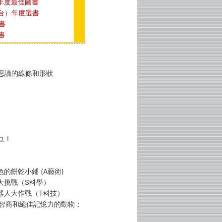
年度最佳圖書
台）年度選書
書
書
思議的線條和形狀
豆！
色的餅乾小鋪 (A藝術)
車大挑戰（S科學）
機器人大作戰（T科技）
度智商和絕佳記憶力的動物：