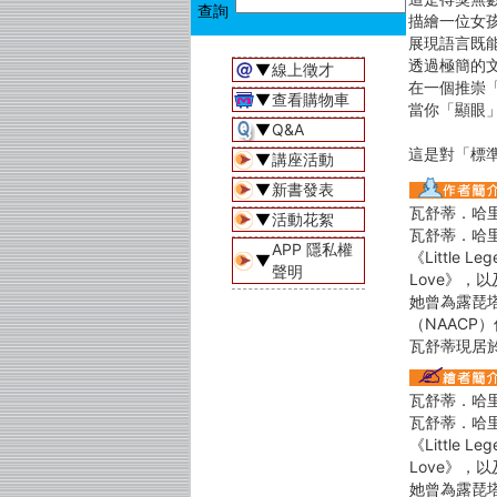
描繪一位女
展現語言既
透過極簡的
▼
線上徵才
在一個推崇
▼
查看購物車
當你「顯眼
▼
Q&A
這是對「標
▼
講座活動
▼
新書發表
瓦舒蒂．哈里森（
▼
活動花絮
瓦舒蒂．哈里森
APP 隱私權
《Little 
▼
聲明
Love》，以
她曾為露琵塔
（NAACP）傑出
瓦舒蒂現居
瓦舒蒂．哈里森（
瓦舒蒂．哈里森
《Little 
Love》，以
她曾為露琵塔