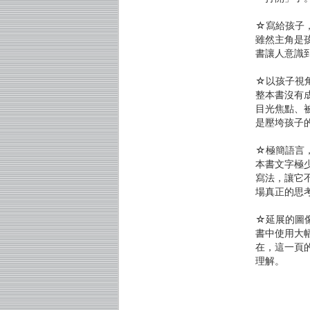
☆寫給孩子
雖然主角是
書讓人意識
☆以孩子視
整本書沒有
目光焦點、
是壓垮孩子
☆極簡語言
本書文字極
寫法，讓它
場真正的思
☆延展的圖
書中使用大
在，這一頁
理解。