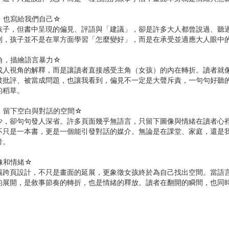
，也寫給我們自己☆
孩子，但書中呈現的偏見、評語與「建議」，卻是許多大人都曾說過、聽
到，孩子並不是在單方面學習「怎麼變好」，而是在承受並適應大人眼中
角，描繪語言暴力☆
成人視角的解釋，而是讓讀者直接感受主角（女孩）的內在轉折。讀者就
被批評、被當成問題，也讓我看到，偏見不一定是大聲斥責，一句句好聽
的稻草。
，留下空白與對話的空間☆
少，卻句句發人深省。許多頁面幾乎無語言，只留下圖像與情緒在讀者心
不只是一本書，更是一個能引發對話的媒介。無論是在課堂、家庭，還是
考。
像和情緒☆
幅跨頁設計，不只是畫面的延展，更象徵女孩終於為自己找出空間。當語
的展開，是敘事節奏的轉折，也是情緒的釋放。讀者在翻開的瞬間，也同