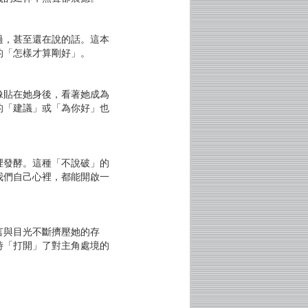
過，甚至還在說的話。這本
的「怎樣才算剛好」。
像貼在她身後，看著她成為
的「建議」或「為你好」也
裡發酵。這種「不說破」的
我們自己心裡，都能開啟一
言與目光不斷擠壓她的存
時「打開」了對主角處境的