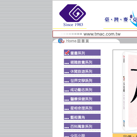
www.tmac.com.tw
定價：$