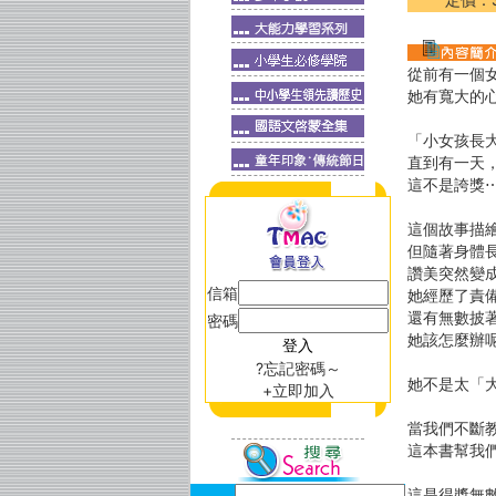
從前有一個
她有寬大的
「小女孩長
直到有一天
這不是誇獎
這個故事描
但隨著身體
讚美突然變
信箱
她經歷了責
還有無數披
密碼
她該怎麼辦
?忘記密碼～
她不是太「
+立即加入
當我們不斷
這本書幫我
這是得獎無