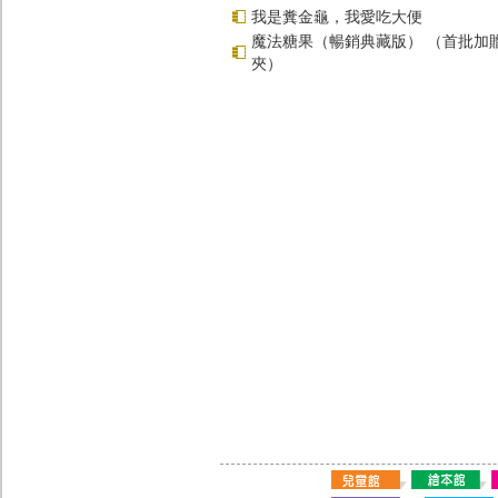
我是糞金龜，我愛吃大便
魔法糖果（暢銷典藏版） （首批加
夾）