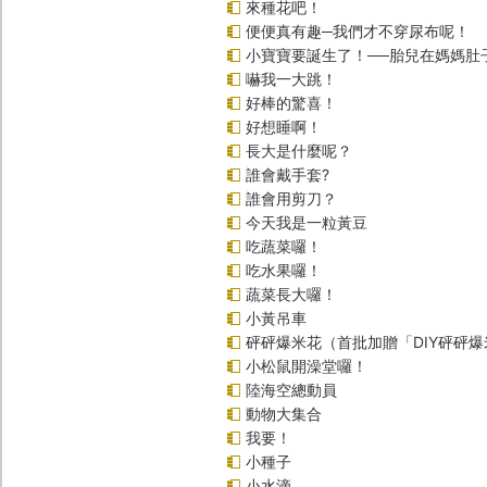
來種花吧！
便便真有趣─我們才不穿尿布呢！
小寶寶要誕生了！──胎兒在媽媽肚
嚇我一大跳！
好棒的驚喜！
好想睡啊！
長大是什麼呢？
誰會戴手套?
誰會用剪刀？
今天我是一粒黃豆
吃蔬菜囉！
吃水果囉！
蔬菜長大囉！
小黃吊車
砰砰爆米花（首批加贈「DIY砰砰
小松鼠開澡堂囉！
陸海空總動員
動物大集合
我要！
小種子
小水滴