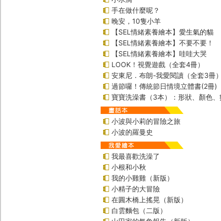
手在做什麼呢？
晚安，10隻小羊
【SEL情緒素養繪本】愛生氣的貓
【SEL情緒素養繪本】不要不要！
【SEL情緒素養繪本】哇哇大哭
LOOK！視覺遊戲（全套4冊）
安東尼．布朗-我愛閱讀（全套3冊
過節囉！傳統節日情境立體書(2冊)
寶寶洗澡書（3本）：形狀、顏色、
小波與小莉的冒險之旅
小波的羅曼史
我最喜歡洗澡了
小根和小秋
我的小雞雞（新版）
小精子的大冒險
在圓木橋上搖晃（新版）
白雲麵包（二版）