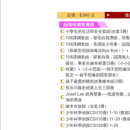
定價：$380 元
優
小學生的生活和安全套組(全套3冊)
108課綱套組－發現自我潛能，培
108課綱套組－美感從小培養－認
《和新型冠狀病毒說Bye Bye！》
108課綱套組－探索自我，認識個
羅伯．畢多夫繪本精選(3冊)《小小
快樂》+《小小恐龍──我不想吃豌
凱文──超乎想像的隱形朋友》
孩子最愛的睡前故事繪本組(2冊)
長谷川義史經典人生三部曲
Josef Lee 經典雙書──抵達快樂
海的男孩
繪本水族館（全套3冊）
少年科學偵探CSI(10冊) 1-10 (整箱
少年科學偵探CSI(10冊) 11-20 (整
少年科學偵探CSI(20冊) 1-20