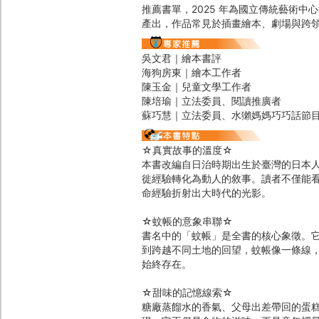
推薦書單，2025 年為國立傳統藝術
產出，作品常見於插畫繪本、劇場與跨
吳文君｜繪本書評
海狗房東｜繪本工作者
陳玉金｜兒童文學工作者
陳培瑜｜立法委員、閱讀推廣者
蘇巧慧｜立法委員、水獺媽媽巧巧話
☆真實故事的溫度☆
本書改編自日治時期出生於臺灣的日本
徙經驗轉化為動人的敘事。讀者不僅能
命經驗折射出大時代的光影。
☆蚊帳的意象串聯☆
書名中的「蚊帳」是全書的核心象徵。
到跨越不同土地的回望，蚊帳像一條線
始終存在。
☆甜味的記憶線索☆
糖廠蒸餾水的香氣、父母出差帶回的蛋