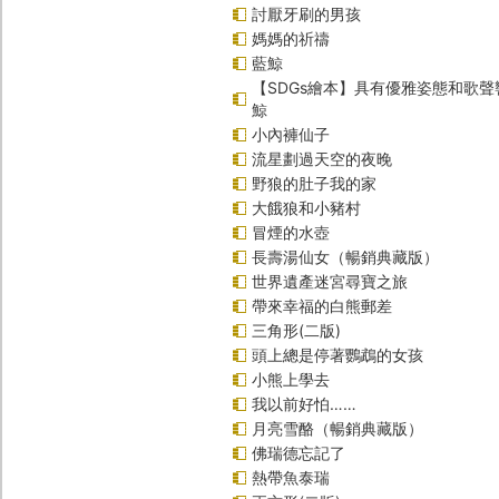
討厭牙刷的男孩
媽媽的祈禱
藍鯨
【SDGs繪本】具有優雅姿態和歌
鯨
小內褲仙子
流星劃過天空的夜晚
野狼的肚子我的家
大餓狼和小豬村
冒煙的水壺
長壽湯仙女（暢銷典藏版）
世界遺產迷宮尋寶之旅
帶來幸福的白熊郵差
三角形(二版)
頭上總是停著鸚鵡的女孩
小熊上學去
我以前好怕……
月亮雪酪（暢銷典藏版）
佛瑞德忘記了
熱帶魚泰瑞