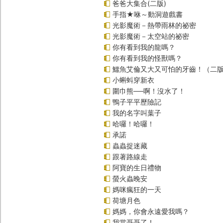
爸爸大集合(二版)
手指★咻～動洞遊戲書
光影魔術－熱帶雨林的祕密
光影魔術－太空站的祕密
你有看到我的龍嗎？
你有看到我的怪獸嗎？
鱷魚艾倫又大又可怕的牙齒！（二
小蝌蚪穿新衣
圍巾熊──啊！沒水了！
鴨子平平歷險記
我的名字叫葉子
哈囉！哈囉！
承諾
蟲蟲捉迷藏
跟著路線走
阿寶的生日禮物
螢火蟲晚安
媽咪瘋狂的一天
荷塘月色
媽媽，你會永遠愛我嗎？
我當哥哥了！