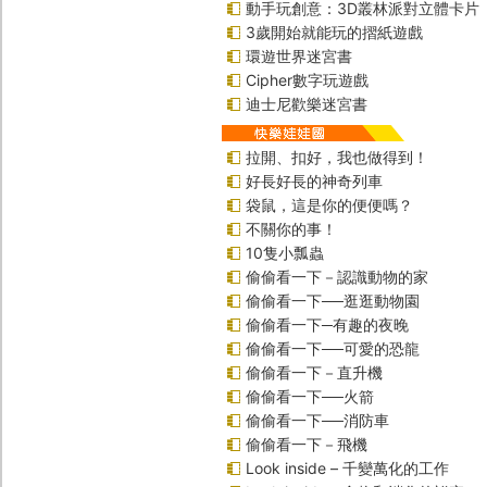
動手玩創意：3D叢林派對立體卡片
3歲開始就能玩的摺紙遊戲
環遊世界迷宮書
Cipher數字玩遊戲
迪士尼歡樂迷宮書
拉開、扣好，我也做得到！
好長好長的神奇列車
袋鼠，這是你的便便嗎？
不關你的事！
10隻小瓢蟲
偷偷看一下－認識動物的家
偷偷看一下──逛逛動物園
偷偷看一下─有趣的夜晚
偷偷看一下──可愛的恐龍
偷偷看一下－直升機
偷偷看一下──火箭
偷偷看一下──消防車
偷偷看一下－飛機
Look inside – 千變萬化的工作