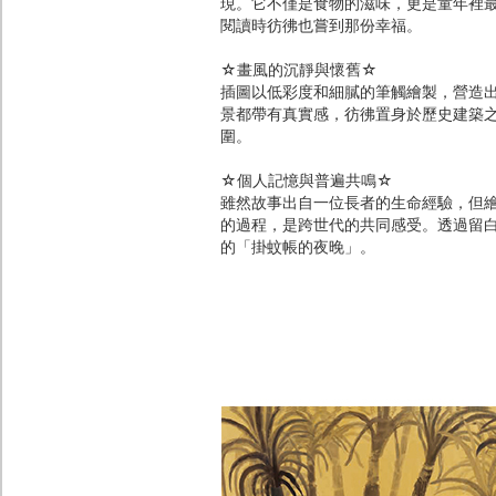
現。它不僅是食物的滋味，更是童年裡
閱讀時彷彿也嘗到那份幸福。
☆畫風的沉靜與懷舊☆
插圖以低彩度和細膩的筆觸繪製，營造
景都帶有真實感，彷彿置身於歷史建築
圍。
☆個人記憶與普遍共鳴☆
雖然故事出自一位長者的生命經驗，但
的過程，是跨世代的共同感受。透過留
的「掛蚊帳的夜晚」。