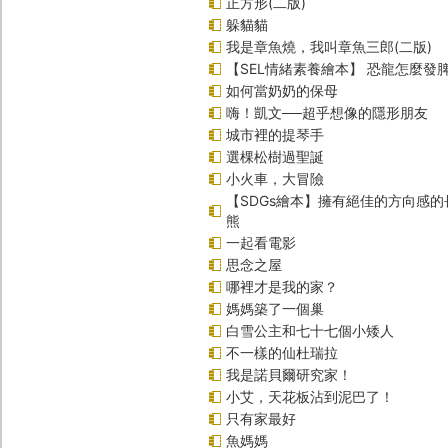
正方形(二版)
躲貓貓
我是章魚燒，我叫章魚三郎(二版)
【SEL情緒素養繪本】 恐龍怎麼發脾
如何當奶奶的保母
嗨！凱文──超乎想像的隱形朋友
城市裡的提琴手
選棵松樹過聖誕
小火車，大冒險
【SDGs繪本】擁有絕佳的方向感
熊
一起看電影
思念之屋
哪裡才是我的家？
媽媽築了一個巢
白雪公主和七十七個小矮人
不一樣的仙杜瑞拉
我是諾貝爾研究家！
小艾，天花板沾到泥巴了！
只有家最好
魚媽媽