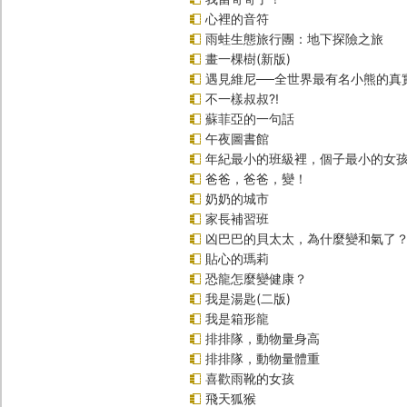
心裡的音符
雨蛙生態旅行團：地下探險之旅
畫一棵樹(新版)
遇見維尼──全世界最有名小熊的真
不一樣叔叔?!
蘇菲亞的一句話
午夜圖書館
年紀最小的班級裡，個子最小的女孩
爸爸，爸爸，變！
奶奶的城市
家長補習班
凶巴巴的貝太太，為什麼變和氣了
貼心的瑪莉
恐龍怎麼變健康？
我是湯匙(二版)
我是箱形龍
排排隊，動物量身高
排排隊，動物量體重
喜歡雨靴的女孩
飛天狐猴