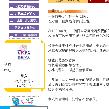
一頂蚊帳，守住一夜安眠，
也守住一個家最真實的記憶。
在1930年代，一個日本家庭隨著父親
次擁有可以使用瓦斯的浴室與現代化的
蚊帳在故事裡不只是生活用品，更成為
承載著家庭的呼吸與片刻的安穩。透過
糖廠的蒸餾水香氣，
信箱
母親灑糖粉的麵包邊，
小小的甜味，撐起了整個童年。
密碼
「甜味」是另一條重要的記憶之線。從
?忘記密碼～
邊，再到百貨公司裡的布丁與冰淇淋，
+立即加入
暖與幸福的片段。
家或許會遷徙，記憶卻不曾散落。