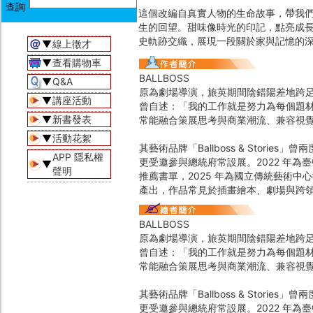
這個改編自真實人物的生命故事，帶我們
生的回望。甜味像時光的印記，點亮成
史軌跡交織，展現一段關於家與記憶的
▼
線上徵才
▼
查看購物車
BALLBOSS
▼
Q&A
原為劇場導演，旅英期間陰錯陽差地跨
▼
講座活動
曾自述：「我的工作就是努力為每個題
▼
新書發表
常能融合策展思考與商業潮流、兼容視
▼
活動花絮
其藝術品牌「Ballboss & Stori
APP 隱私權
更受邀參與總統府常設展。2022 年為
▼
聲明
推薦書單，2025 年為國立傳統藝術
產出，作品常見於插畫繪本、劇場與跨
BALLBOSS
原為劇場導演，旅英期間陰錯陽差地跨
曾自述：「我的工作就是努力為每個題
常能融合策展思考與商業潮流、兼容視
其藝術品牌「Ballboss & Stori
更受邀參與總統府常設展。2022 年為