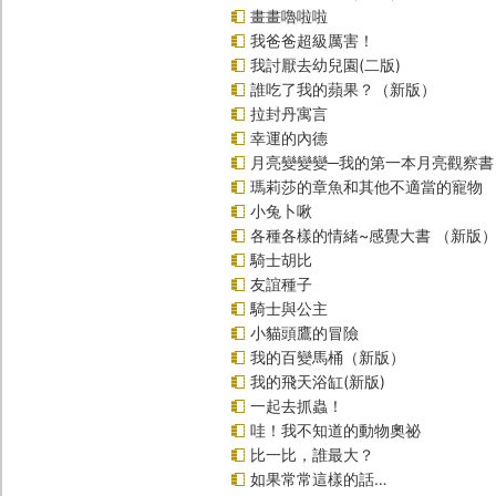
畫畫嚕啦啦
我爸爸超級厲害！
我討厭去幼兒園(二版)
誰吃了我的蘋果？（新版）
拉封丹寓言
幸運的內德
月亮變變變─我的第一本月亮觀察書
瑪莉莎的章魚和其他不適當的寵物
小兔卜啾
各種各樣的情緒~感覺大書 （新版
騎士胡比
友誼種子
騎士與公主
小貓頭鷹的冒險
我的百變馬桶（新版）
我的飛天浴缸(新版)
一起去抓蟲！
哇！我不知道的動物奧祕
比一比，誰最大？
如果常常這樣的話…