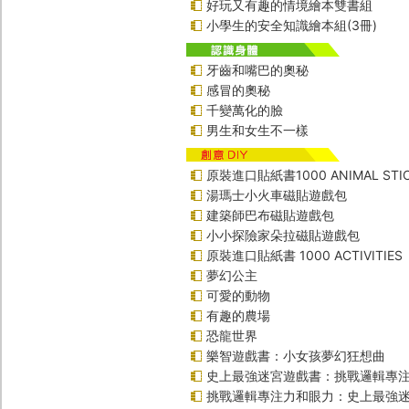
好玩又有趣的情境繪本雙書組
小學生的安全知識繪本組(3冊)
牙齒和嘴巴的奧秘
感冒的奧秘
千變萬化的臉
男生和女生不一樣
原裝進口貼紙書1000 ANIMAL STIC
湯瑪士小火車磁貼遊戲包
建築師巴布磁貼遊戲包
小小探險家朵拉磁貼遊戲包
原裝進口貼紙書 1000 ACTIVITIES
夢幻公主
可愛的動物
有趣的農場
恐龍世界
樂智遊戲書：小女孩夢幻狂想曲
史上最強迷宮遊戲書：挑戰邏輯專
挑戰邏輯專注力和眼力：史上最強迷