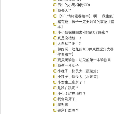
男生的小馬桶(附CD)
我長大了
【SEL情緒素養繪本】 啊──我生氣
超有趣！孩子一定要知道的事物【
本】
小小偵探拼圖書-誰偷吃了蜂蜜？
真是沒禮貌！！
太自私了吧！?
超好玩！幼兒的100件東西認知大
學習繪本】
寶貝玩瑜伽－幼兒的第一本瑜伽書
我是一片葉子
小種子，快長大（蔬菜篇）
小種子，快長大（水果篇）
小女生上廁所了！
是誰在跳呢？
小心！誰在那裡？
我會刷牙了！
感謝書
要穿什麼呢？