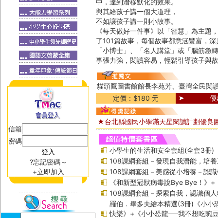
中，達到潛移默化的效果。
與其給孩子講一個大道理，
不如讓孩子講一則小故事。
《每天做好一件事》以「智慧」為主題
了101篇故事，每個故事都意涵豐富，
「小博士」、「名人講堂」或「腦筋急
事張力強，閱讀容易，輕鬆引導孩子與
貓頭鷹圖書館館長李苑芳、臺灣全民閱讀
定價：$180 元
優
★台北縣國民小學滿天星閱讀計劃優良
信箱
密碼
小學生的生活和安全套組(全套3冊)
108課綱套組－發現自我潛能，培
?忘記密碼～
+立即加入
108課綱套組－美感從小培養－認
《和新型冠狀病毒說Bye Bye！》
108課綱套組－探索自我，認識個人
羅伯．畢多夫繪本精選(3冊)《小小
快樂》+《小小恐龍──我不想吃豌