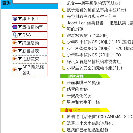
凱文──超乎想像的隱形朋友》
孩子最愛的睡前故事繪本組(2冊)
長谷川義史經典人生三部曲
▼
線上徵才
Josef Lee 經典雙書──抵達快樂
▼
查看購物車
海的男孩
▼
Q&A
繪本水族館（全套3冊）
少年科學偵探CSI(10冊) 1-10 (整箱
▼
講座活動
少年科學偵探CSI(10冊) 11-20 (整
▼
新書發表
少年科學偵探CSI(20冊) 1-20
▼
活動花絮
好玩又有趣的情境繪本雙書組
APP 隱私權
小學生的安全知識繪本組(3冊)
▼
聲明
牙齒和嘴巴的奧秘
感冒的奧秘
千變萬化的臉
男生和女生不一樣
原裝進口貼紙書1000 ANIMAL STIC
湯瑪士小火車磁貼遊戲包
建築師巴布磁貼遊戲包