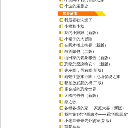
小波的羅曼史
我最喜歡洗澡了
小根和小秋
我的小雞雞（新版）
小精子的大冒險
在圓木橋上搖晃（新版）
白雲麵包（二版）
山田家的氣象報告（新版）
恐龍怎麼說晚安？（新版）
先左腳，再右腳(新版)
雨蛙生態旅行團：池塘發現之旅
都是放屁惹的禍(二版)
霍金斯的恐龍世界
天國的爸爸（新版）
蟲之歌
各種各樣的家──家庭大書（新版）
我的第1本地圖繪本――看地圖認識
小老鼠奇奇去外婆家(新版)
菊花娃娃