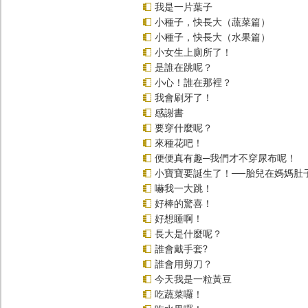
我是一片葉子
小種子，快長大（蔬菜篇）
小種子，快長大（水果篇）
小女生上廁所了！
是誰在跳呢？
小心！誰在那裡？
我會刷牙了！
感謝書
要穿什麼呢？
來種花吧！
便便真有趣─我們才不穿尿布呢！
小寶寶要誕生了！──胎兒在媽媽肚
嚇我一大跳！
好棒的驚喜！
好想睡啊！
長大是什麼呢？
誰會戴手套?
誰會用剪刀？
今天我是一粒黃豆
吃蔬菜囉！