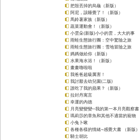
把殼丟掉的烏龜（新版）
阿尼，該睡覺了！（新版）
馬鈴薯家族（新版）
蔬菜運動會！（新版）
小雲朵(新版)小小的雲，大大的事
雨蛙生態旅行團：空中驚險之旅
雨蛙生態旅行團：雪地冒險之旅
媽媽做給你（新版）
水果海水浴！（新版）
畫畫嚕啦啦
我爸爸超級厲害！
我討厭去幼兒園(二版)
誰吃了我的蘋果？（新版）
拉封丹寓言
幸運的內德
月亮變變變─我的第一本月亮觀察書
瑪莉莎的章魚和其他不適當的寵物
小兔卜啾
各種各樣的情緒~感覺大書 （新版）
騎士胡比