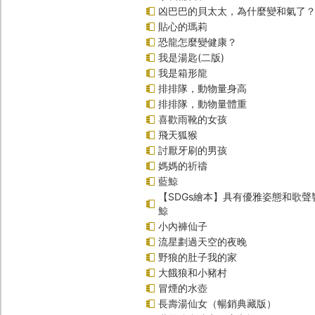
凶巴巴的貝太太，為什麼變和氣了
貼心的瑪莉
恐龍怎麼變健康？
我是湯匙(二版)
我是箱形龍
排排隊，動物量身高
排排隊，動物量體重
喜歡雨靴的女孩
飛天狐猴
討厭牙刷的男孩
媽媽的祈禱
藍鯨
【SDGs繪本】具有優雅姿態和歌
鯨
小內褲仙子
流星劃過天空的夜晚
野狼的肚子我的家
大餓狼和小豬村
冒煙的水壺
長壽湯仙女（暢銷典藏版）