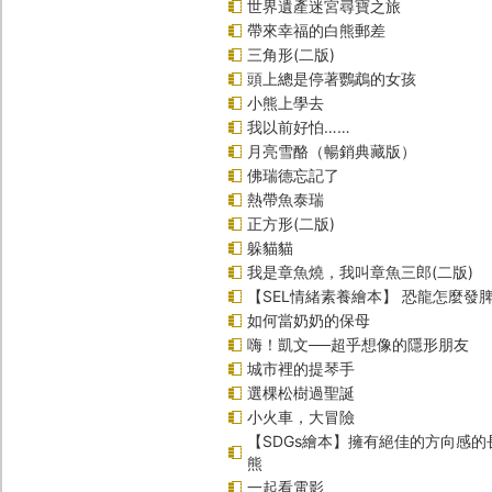
世界遺產迷宮尋寶之旅
帶來幸福的白熊郵差
三角形(二版)
頭上總是停著鸚鵡的女孩
小熊上學去
我以前好怕……
月亮雪酪（暢銷典藏版）
佛瑞德忘記了
熱帶魚泰瑞
正方形(二版)
躲貓貓
我是章魚燒，我叫章魚三郎(二版)
【SEL情緒素養繪本】 恐龍怎麼發脾
如何當奶奶的保母
嗨！凱文──超乎想像的隱形朋友
城市裡的提琴手
選棵松樹過聖誕
小火車，大冒險
【SDGs繪本】擁有絕佳的方向感
熊
一起看電影