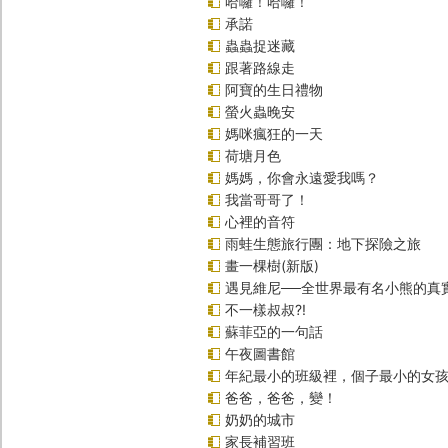
哈囉！哈囉！
承諾
蟲蟲捉迷藏
跟著路線走
阿寶的生日禮物
螢火蟲晚安
媽咪瘋狂的一天
荷塘月色
媽媽，你會永遠愛我嗎？
我當哥哥了！
心裡的音符
雨蛙生態旅行團：地下探險之旅
畫一棵樹(新版)
遇見維尼──全世界最有名小熊的真
不一樣叔叔?!
蘇菲亞的一句話
午夜圖書館
年紀最小的班級裡，個子最小的女孩(
爸爸，爸爸，變！
奶奶的城市
家長補習班