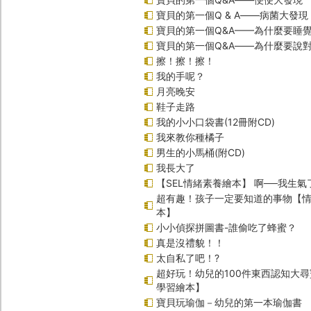
寶貝的第一個Q & A――病菌大發現
寶貝的第一個Q&A——為什麼要睡
寶貝的第一個Q&A――為什麼要說
擦！擦！擦！
我的手呢？
月亮晚安
鞋子走路
我的小小口袋書(12冊附CD)
我來教你種橘子
男生的小馬桶(附CD)
我長大了
【SEL情緒素養繪本】 啊──我生氣
超有趣！孩子一定要知道的事物【
本】
小小偵探拼圖書-誰偷吃了蜂蜜？
真是沒禮貌！！
太自私了吧！?
超好玩！幼兒的100件東西認知大
學習繪本】
寶貝玩瑜伽－幼兒的第一本瑜伽書