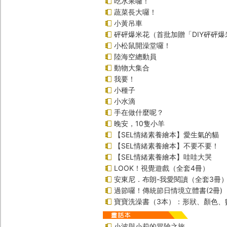
吃水果囉！
蔬菜長大囉！
小黃吊車
砰砰爆米花（首批加贈「DIY砰砰
小松鼠開澡堂囉！
陸海空總動員
動物大集合
我要！
小種子
小水滴
手在做什麼呢？
晚安，10隻小羊
【SEL情緒素養繪本】愛生氣的貓
【SEL情緒素養繪本】不要不要！
【SEL情緒素養繪本】哇哇大哭
LOOK！視覺遊戲（全套4冊）
安東尼．布朗-我愛閱讀（全套3冊
過節囉！傳統節日情境立體書(2冊)
寶寶洗澡書（3本）：形狀、顏色、
小波與小莉的冒險之旅