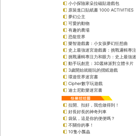
小小探險家朵拉磁貼遊戲包
原裝進口貼紙書 1000 ACTIVITIES
夢幻公主
可愛的動物
有趣的農場
恐龍世界
樂智遊戲書：小女孩夢幻狂想曲
史上最強迷宮遊戲書：挑戰邏輯專
挑戰邏輯專注力和眼力：史上最強迷
動手玩創意：3D叢林派對立體卡片
3歲開始就能玩的摺紙遊戲
環遊世界迷宮書
Cipher數字玩遊戲
迪士尼歡樂迷宮書
拉開、扣好，我也做得到！
好長好長的神奇列車
袋鼠，這是你的便便嗎？
不關你的事！
10隻小瓢蟲