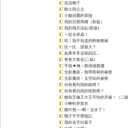
友誼種子
騎士與公主
小貓頭鷹的冒險
我的百變馬桶（新版）
我的飛天浴缸(新版)
一起去抓蟲！
哇！我不知道的動物奧祕
比一比，誰最大？
如果常常這樣的話…
爸爸大集合(二版)
手指★咻～動洞遊戲書
光影魔術－熱帶雨林的祕密
光影魔術－太空站的祕密
你有看到我的龍嗎？
你有看到我的怪獸嗎？
鱷魚艾倫又大又可怕的牙齒！（二
小蝌蚪穿新衣
圍巾熊──啊！沒水了！
鴨子平平歷險記
我的名字叫葉子