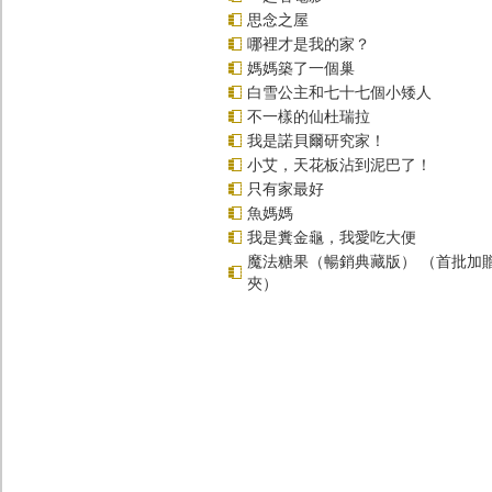
思念之屋
哪裡才是我的家？
媽媽築了一個巢
白雪公主和七十七個小矮人
不一樣的仙杜瑞拉
我是諾貝爾研究家！
小艾，天花板沾到泥巴了！
只有家最好
魚媽媽
我是糞金龜，我愛吃大便
魔法糖果（暢銷典藏版） （首批加
夾）