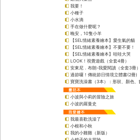
我要！
小種子
小水滴
手在做什麼呢？
晚安，10隻小羊
【SEL情緒素養繪本】愛生氣的貓
【SEL情緒素養繪本】不要不要！
【SEL情緒素養繪本】哇哇大哭
LOOK！視覺遊戲（全套4冊）
安東尼．布朗-我愛閱讀（全套3冊
過節囉！傳統節日情境立體書(2冊)
寶寶洗澡書（3本）：形狀、顏色、
小波與小莉的冒險之旅
小波的羅曼史
我最喜歡洗澡了
小根和小秋
我的小雞雞（新版）
小精子的大冒險