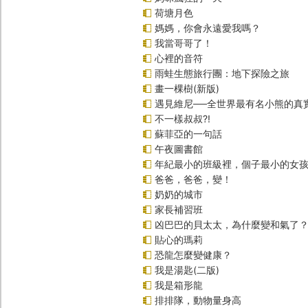
荷塘月色
媽媽，你會永遠愛我嗎？
我當哥哥了！
心裡的音符
雨蛙生態旅行團：地下探險之旅
畫一棵樹(新版)
遇見維尼──全世界最有名小熊的真
不一樣叔叔?!
蘇菲亞的一句話
午夜圖書館
年紀最小的班級裡，個子最小的女孩(
爸爸，爸爸，變！
奶奶的城市
家長補習班
凶巴巴的貝太太，為什麼變和氣了
貼心的瑪莉
恐龍怎麼變健康？
我是湯匙(二版)
我是箱形龍
排排隊，動物量身高