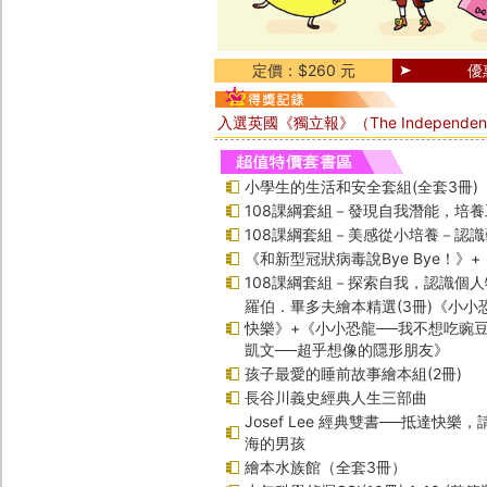
定價：$260 元
優
入選英國《獨立報》（The Independe
小學生的生活和安全套組(全套3冊)
108課綱套組－發現自我潛能，培
108課綱套組－美感從小培養－認
《和新型冠狀病毒說Bye Bye！》
108課綱套組－探索自我，認識個人
羅伯．畢多夫繪本精選(3冊)《小小
快樂》+《小小恐龍──我不想吃豌
凱文──超乎想像的隱形朋友》
孩子最愛的睡前故事繪本組(2冊)
長谷川義史經典人生三部曲
Josef Lee 經典雙書──抵達快樂
海的男孩
繪本水族館（全套3冊）