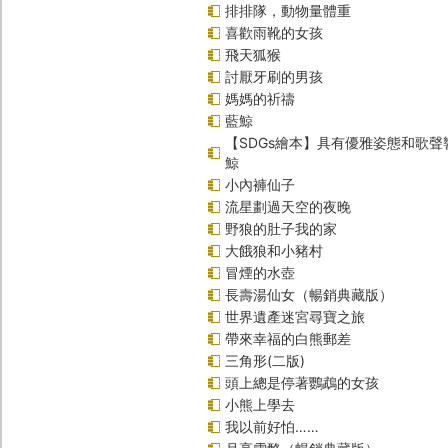
排排隊，動物量體重
喜歡雨靴的女孩
飛天狐猴
討厭牙刷的男孩
媽媽的祈禱
藍鯨
【SDGs繪本】具有優雅姿態和歌
鯨
小內褲仙子
流星劃過天空的夜晚
野狼的肚子我的家
大餓狼和小豬村
冒煙的水壺
長壽湯仙女（暢銷典藏版）
世界遺產迷宮尋寶之旅
帶來幸福的白熊郵差
三角形(二版)
頭上總是停著鸚鵡的女孩
小熊上學去
我以前好怕……