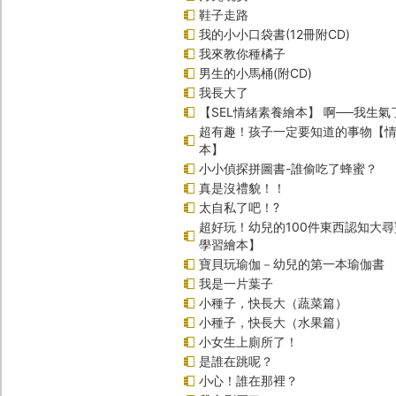
鞋子走路
我的小小口袋書(12冊附CD)
我來教你種橘子
男生的小馬桶(附CD)
我長大了
【SEL情緒素養繪本】 啊──我生氣
超有趣！孩子一定要知道的事物【
本】
小小偵探拼圖書-誰偷吃了蜂蜜？
真是沒禮貌！！
太自私了吧！?
超好玩！幼兒的100件東西認知大
學習繪本】
寶貝玩瑜伽－幼兒的第一本瑜伽書
我是一片葉子
小種子，快長大（蔬菜篇）
小種子，快長大（水果篇）
小女生上廁所了！
是誰在跳呢？
小心！誰在那裡？