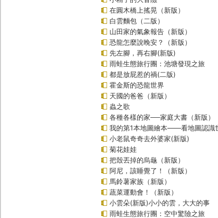
在圓木橋上搖晃（新版）
白雲麵包（二版）
山田家的氣象報告（新版）
恐龍怎麼說晚安？（新版）
先左腳，再右腳(新版)
雨蛙生態旅行團：池塘發現之旅
都是放屁惹的禍(二版)
霍金斯的恐龍世界
天國的爸爸（新版）
蟲之歌
各種各樣的家──家庭大書（新版）
我的第1本地圖繪本――看地圖認識
小老鼠奇奇去外婆家(新版)
菊花娃娃
把殼丟掉的烏龜（新版）
阿尼，該睡覺了！（新版）
馬鈴薯家族（新版）
蔬菜運動會！（新版）
小雲朵(新版)小小的雲，大大的事
雨蛙生態旅行團：空中驚險之旅