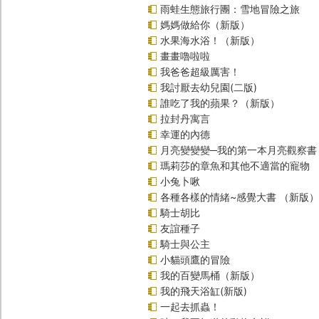
雨蛙生態旅行團：雪地冒險之旅
媽媽做給你（新版）
水果海水浴！（新版）
畫畫嚕啦啦
我爸爸超級厲害！
我討厭去幼兒園(二版)
誰吃了我的蘋果？（新版）
拉封丹寓言
幸運的內德
月亮變變變─我的第一本月亮觀察書
瑪莉莎的章魚和其他不適當的寵物
小兔卜啾
各種各樣的情緒~感覺大書 （新版）
騎士胡比
友誼種子
騎士與公主
小貓頭鷹的冒險
我的百變馬桶（新版）
我的飛天浴缸(新版)
一起去抓蟲！