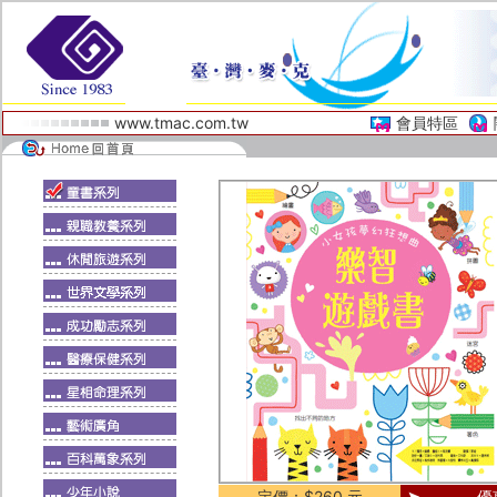
www.tmac.com.tw
會員特區
定價：$260 元
優