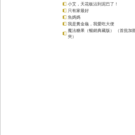
小艾，天花板沾到泥巴了！
只有家最好
魚媽媽
我是糞金龜，我愛吃大便
魔法糖果（暢銷典藏版） （首批加
夾）