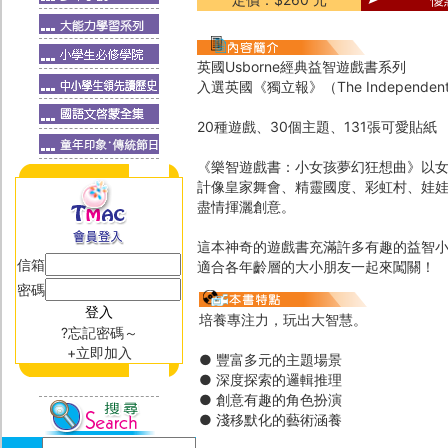
英國Usborne經典益智遊戲書系列
入選英國《獨立報》（The Independe
20種遊戲、30個主題、131張可愛貼紙
《樂智遊戲書：小女孩夢幻狂想曲》以
計像皇家舞會、精靈國度、彩虹村、娃娃
盡情揮灑創意。
這本神奇的遊戲書充滿許多有趣的益智
信箱
適合各年齡層的大小朋友一起來闖關！
密碼
培養專注力，玩出大智慧。
?忘記密碼～
+立即加入
● 豐富多元的主題場景
● 深度探索的邏輯推理
● 創意有趣的角色扮演
● 淺移默化的藝術涵養