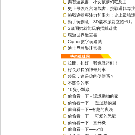
樂智遊戲書：小女孩夢幻狂想曲
史上最強迷宮遊戲書：挑戰邏輯專
挑戰邏輯專注力和眼力：史上最強迷
動手玩創意：3D叢林派對立體卡片
3歲開始就能玩的摺紙遊戲
環遊世界迷宮書
Cipher數字玩遊戲
迪士尼歡樂迷宮書
拉開、扣好，我也做得到！
好長好長的神奇列車
袋鼠，這是你的便便嗎？
不關你的事！
10隻小瓢蟲
偷偷看一下－認識動物的家
偷偷看一下──逛逛動物園
偷偷看一下─有趣的夜晚
偷偷看一下──可愛的恐龍
偷偷看一下－直升機
偷偷看一下──火箭