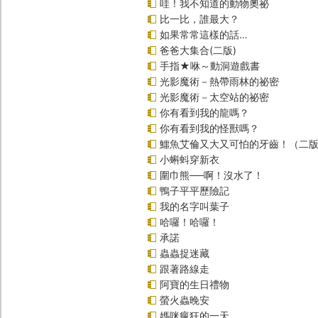
哇！我不知道的動物奧祕
比一比，誰最大？
如果常常這樣的話…
爸爸大集合(二版)
手指★咻～動洞遊戲書
光影魔術－熱帶雨林的祕密
光影魔術－太空站的祕密
你有看到我的龍嗎？
你有看到我的怪獸嗎？
鱷魚艾倫又大又可怕的牙齒！（二
小蝌蚪穿新衣
圍巾熊──啊！沒水了！
鴨子平平歷險記
我的名字叫葉子
哈囉！哈囉！
承諾
蟲蟲捉迷藏
跟著路線走
阿寶的生日禮物
螢火蟲晚安
媽咪瘋狂的一天