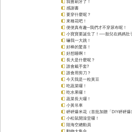
我會刷牙了！
感謝書
要穿什麼呢？
來種花吧！
便便真有趣─我們才不穿尿布呢！
小寶寶要誕生了！──胎兒在媽媽肚
嚇我一大跳！
好棒的驚喜！
好想睡啊！
長大是什麼呢？
誰會戴手套?
誰會用剪刀？
今天我是一粒黃豆
吃蔬菜囉！
吃水果囉！
蔬菜長大囉！
小黃吊車
砰砰爆米花（首批加贈「DIY砰砰
小松鼠開澡堂囉！
陸海空總動員
動物大集合