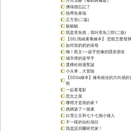
月亮雪酪（暢銷典藏版）
佛瑞德忘記了
熱帶魚泰瑞
正方形(二版)
躲貓貓
我是章魚燒，我叫章魚三郎(二版)
【SEL情緒素養繪本】 恐龍怎麼發脾
如何當奶奶的保母
嗨！凱文──超乎想像的隱形朋友
城市裡的提琴手
選棵松樹過聖誕
小火車，大冒險
【SDGs繪本】擁有絕佳的方向感
熊
一起看電影
思念之屋
哪裡才是我的家？
媽媽築了一個巢
白雪公主和七十七個小矮人
不一樣的仙杜瑞拉
我是諾貝爾研究家！