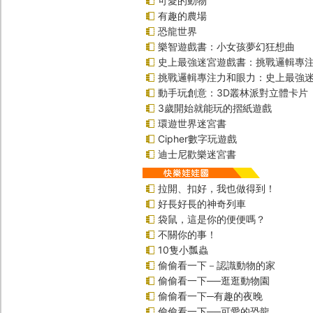
可愛的動物
有趣的農場
恐龍世界
樂智遊戲書：小女孩夢幻狂想曲
史上最強迷宮遊戲書：挑戰邏輯專
挑戰邏輯專注力和眼力：史上最強迷
動手玩創意：3D叢林派對立體卡片
3歲開始就能玩的摺紙遊戲
環遊世界迷宮書
Cipher數字玩遊戲
迪士尼歡樂迷宮書
拉開、扣好，我也做得到！
好長好長的神奇列車
袋鼠，這是你的便便嗎？
不關你的事！
10隻小瓢蟲
偷偷看一下－認識動物的家
偷偷看一下──逛逛動物園
偷偷看一下─有趣的夜晚
偷偷看一下──可愛的恐龍