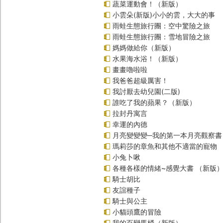
蔬菜運動會！（新版）
小雲朵(新版)小小的雲，大大的事
雨蛙生態旅行團：空中驚險之旅
雨蛙生態旅行團：雪地冒險之旅
媽媽做給你（新版）
水果海水浴！（新版）
畫畫嚕啦啦
我爸爸超級厲害！
我討厭去幼兒園(二版)
誰吃了我的蘋果？（新版）
拉封丹寓言
幸運的內德
月亮變變變─我的第一本月亮觀察書
瑪莉莎的章魚和其他不適當的寵物
小兔卜啾
各種各樣的情緒~感覺大書 （新版
騎士胡比
友誼種子
騎士與公主
小貓頭鷹的冒險
我的百變馬桶（新版）