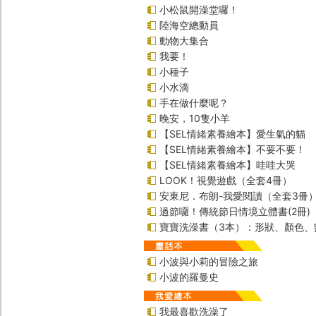
小松鼠開澡堂囉！
陸海空總動員
動物大集合
我要！
小種子
小水滴
手在做什麼呢？
晚安，10隻小羊
【SEL情緒素養繪本】愛生氣的貓
【SEL情緒素養繪本】不要不要！
【SEL情緒素養繪本】哇哇大哭
LOOK！視覺遊戲（全套4冊）
安東尼．布朗-我愛閱讀（全套3冊
過節囉！傳統節日情境立體書(2冊)
寶寶洗澡書（3本）：形狀、顏色、
小波與小莉的冒險之旅
小波的羅曼史
我最喜歡洗澡了