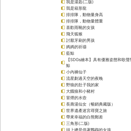
我是湯匙(二版)
我是箱形龍
排排隊，動物量身高
排排隊，動物量體重
喜歡雨靴的女孩
飛天狐猴
討厭牙刷的男孩
媽媽的祈禱
藍鯨
【SDGs繪本】具有優雅姿態和歌
鯨
小內褲仙子
流星劃過天空的夜晚
野狼的肚子我的家
大餓狼和小豬村
冒煙的水壺
長壽湯仙女（暢銷典藏版）
世界遺產迷宮尋寶之旅
帶來幸福的白熊郵差
三角形(二版)
頭上總是停著鸚鵡的女孩