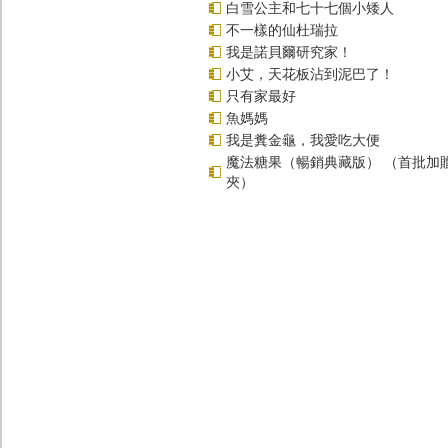
白雪公主和七十七個小矮人
不一樣的仙杜瑞拉
我是諾貝爾研究家！
小艾，天花板沾到泥巴了！
只有家最好
魚媽媽
我是糞金龜，我愛吃大便
魔法糖果（暢銷典藏版） （首批加
夾）