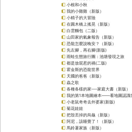
小根和小秋
我的小雞雞（新版）
小精子的大冒險
在圓木橋上搖晃（新版）
白雲麵包（二版）
山田家的氣象報告（新版）
恐龍怎麼說晚安？（新版）
先左腳，再右腳(新版)
雨蛙生態旅行團：池塘發現之旅
都是放屁惹的禍(二版)
霍金斯的恐龍世界
天國的爸爸（新版）
蟲之歌
各種各樣的家──家庭大書（新版）
我的第1本地圖繪本――看地圖認識
小老鼠奇奇去外婆家(新版)
菊花娃娃
把殼丟掉的烏龜（新版）
阿尼，該睡覺了！（新版）
馬鈴薯家族（新版）