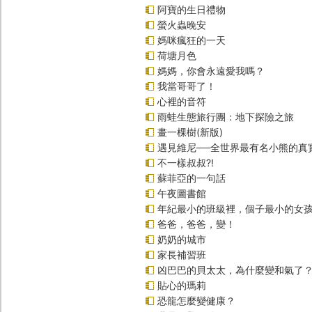
阿寶的生日禮物
螢火蟲晚安
媽咪瘋狂的一天
荷塘月色
媽媽，你會永遠愛我嗎？
我當哥哥了！
心裡的音符
雨蛙生態旅行團：地下探險之旅
畫一棵樹(新版)
遇見維尼──全世界最有名小熊的真
不一樣叔叔?!
蘇菲亞的一句話
午夜圖書館
年紀最小的班級裡，個子最小的女孩
爸爸，爸爸，變！
奶奶的城市
家長補習班
凶巴巴的貝太太，為什麼變和氣了
貼心的瑪莉
恐龍怎麼變健康？