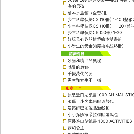
Josef Lee 經典雙書──抵達快樂
海的男孩
繪本水族館（全套3冊）
少年科學偵探CSI(10冊) 1-10 (整箱
少年科學偵探CSI(10冊) 11-20 (整
少年科學偵探CSI(20冊) 1-20
好玩又有趣的情境繪本雙書組
小學生的安全知識繪本組(3冊)
牙齒和嘴巴的奧秘
感冒的奧秘
千變萬化的臉
男生和女生不一樣
原裝進口貼紙書1000 ANIMAL STIC
湯瑪士小火車磁貼遊戲包
建築師巴布磁貼遊戲包
小小探險家朵拉磁貼遊戲包
原裝進口貼紙書 1000 ACTIVITIES
夢幻公主