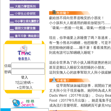
獻給捨不得向世界道晚安的小朋友！
小小孩和大人都適用的睡前放鬆技巧……
「吸氣──然後──吐氣，吸氣──然後─
現在，你準備要上床睡覺了嗎？靠過來
有一隻小熊名叫睏睏，他想睡覺，可是
想想動物的睡姿……睡不著！看看漆黑的
到底有誰可以幫睏睏入睡呢？
送給全世界為了哄小孩入睡而疲憊的爸
信箱
甚至是難以入睡卻又很想睡的小朋友。
密碼
這則安撫人心的故事幫助大人與小孩緩
?忘記密碼～
從早期幫妹妹編寫故事，就開始了她的
+立即加入
丈夫與小兒子現居倫敦。她同時為成人和孩子寫書，作
Dads Went（2017年出版）、Dozy Bear an
Food（2017年5月出版）。她是蒐
成為流行音樂明星。相關網頁可參見https://kat