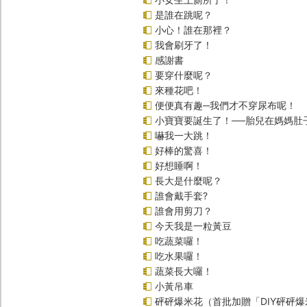
是誰在跳呢？
小心！誰在那裡？
我會刷牙了！
感謝書
要穿什麼呢？
來種花吧！
便便真有趣─我們才不穿尿布呢！
小寶寶要誕生了！──胎兒在媽媽肚
嚇我一大跳！
好棒的驚喜！
好想睡啊！
長大是什麼呢？
誰會戴手套?
誰會用剪刀？
今天我是一粒黃豆
吃蔬菜囉！
吃水果囉！
蔬菜長大囉！
小黃吊車
砰砰爆米花（首批加贈「DIY砰砰