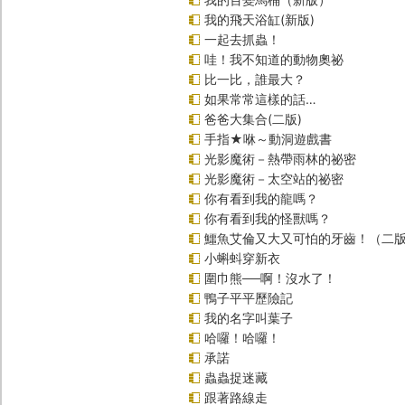
我的飛天浴缸(新版)
一起去抓蟲！
哇！我不知道的動物奧祕
比一比，誰最大？
如果常常這樣的話…
爸爸大集合(二版)
手指★咻～動洞遊戲書
光影魔術－熱帶雨林的祕密
光影魔術－太空站的祕密
你有看到我的龍嗎？
你有看到我的怪獸嗎？
鱷魚艾倫又大又可怕的牙齒！（二
小蝌蚪穿新衣
圍巾熊──啊！沒水了！
鴨子平平歷險記
我的名字叫葉子
哈囉！哈囉！
承諾
蟲蟲捉迷藏
跟著路線走