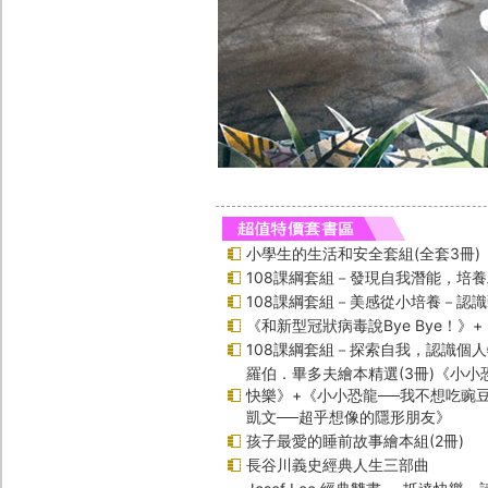
小學生的生活和安全套組(全套3冊)
108課綱套組－發現自我潛能，培
108課綱套組－美感從小培養－認
《和新型冠狀病毒說Bye Bye！》
108課綱套組－探索自我，認識個
羅伯．畢多夫繪本精選(3冊)《小小
快樂》+《小小恐龍──我不想吃豌
凱文──超乎想像的隱形朋友》
孩子最愛的睡前故事繪本組(2冊)
長谷川義史經典人生三部曲