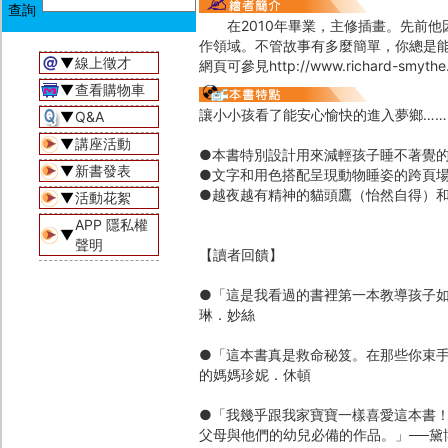
在2010年畢業，主修插畫。先前他
作領域。不管故事有多麼簡單，你總是
▼
線上徵才
網頁可參見http://www.richard-smythe.
▼
查看購物車
讓小小孩看了能安心愉快的進入夢鄉……
▼
Q&A
▼
講座活動
●本書特別設計用來減輕孩子睡不著覺
▼
新書發表
●文字和用色搭配呈現動物睡姿的跨頁
●越夜越有精神的貓頭鷹（怡然自得）
▼
活動花絮
APP 隱私權
▼
聲明
【讀者回饋】
●「這是我看過的書裡第一本教導孩子如
琳．妙絲
●「這本書真是救命秘笈。在那些你束手
的媽媽珍妮．休頓
●「我幾乎跟我家寶寶一樣喜愛這本書
父母與他們的幼兒必備的作品。」──黛