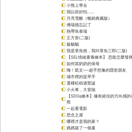
小熊上學去
我以前好怕……
月亮雪酪（暢銷典藏版）
佛瑞德忘記了
熱帶魚泰瑞
正方形(二版)
躲貓貓
我是章魚燒，我叫章魚三郎(二版)
【SEL情緒素養繪本】 恐龍怎麼發脾
如何當奶奶的保母
嗨！凱文──超乎想像的隱形朋友
城市裡的提琴手
選棵松樹過聖誕
小火車，大冒險
【SDGs繪本】擁有絕佳的方向感
熊
一起看電影
思念之屋
哪裡才是我的家？
媽媽築了一個巢