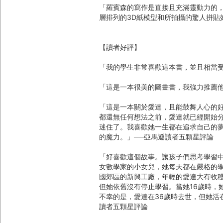
「羅賓森的寫作是直接且充滿靈動力的
層排列的3D紙模型和所拍攝的驚人拼貼
【讀者好評】
「我的學生非常喜歡這本書，並且相當受
「這是一本很美的圖畫書，我強力推薦他
「這是一本關於愛達，且能鼓舞人心的
都還無任何想法之前，愛達就已經開始
迷住了。我喜歡她一生都在追求自己的
的魔力。」──亞馬遜讀者五顆星評論
「好喜歡這個故事。讓孩子們思考學習
女數學家的小女兒，她每天都在嚴格的
國郊區的新興工廠，年輕的愛達大有收
但她依舊沒有停止學習。當她16歲時，
不幸的是，愛達在36歲時去世，但她活
讀者五顆星評論