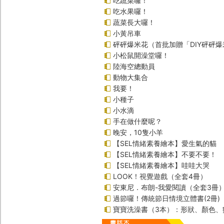
吃蔬菜囉！
吃水果囉！
蔬菜長大囉！
小黃吊車
砰砰爆米花（首批加贈「DIY砰砰
小松鼠開澡堂囉！
陸海空總動員
動物大集合
我要！
小種子
小水滴
手在做什麼呢？
晚安，10隻小羊
【SEL情緒素養繪本】愛生氣的貓
【SEL情緒素養繪本】不要不要！
【SEL情緒素養繪本】哇哇大哭
LOOK！視覺遊戲（全套4冊）
安東尼．布朗-我愛閱讀（全套3冊
過節囉！傳統節日情境立體書(2冊)
寶寶洗澡書（3本）：形狀、顏色、