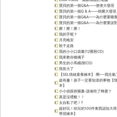
寶貝的第一個Q&A――便便大發現
寶貝的第一個Q & A――病菌大發現
寶貝的第一個Q&A——為什麼要睡
寶貝的第一個Q&A――為什麼要說
擦！擦！擦！
我的手呢？
月亮晚安
鞋子走路
我的小小口袋書(12冊附CD)
我來教你種橘子
男生的小馬桶(附CD)
我長大了
【SEL情緒素養繪本】 啊──我生氣
超有趣！孩子一定要知道的事物【
本】
小小偵探拼圖書-誰偷吃了蜂蜜？
真是沒禮貌！！
太自私了吧！?
超好玩！幼兒的100件東西認知大
學習繪本】