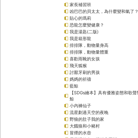
家長補習班
凶巴巴的貝太太，為什麼變和氣了
貼心的瑪莉
恐龍怎麼變健康？
我是湯匙(二版)
我是箱形龍
排排隊，動物量身高
排排隊，動物量體重
喜歡雨靴的女孩
飛天狐猴
討厭牙刷的男孩
媽媽的祈禱
藍鯨
【SDGs繪本】具有優雅姿態和歌
鯨
小內褲仙子
流星劃過天空的夜晚
野狼的肚子我的家
大餓狼和小豬村
冒煙的水壺