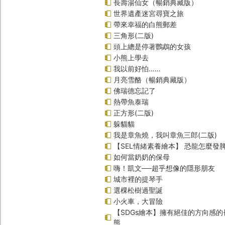
長壽湯仙女（暢銷典藏版）
世界遺產迷宮尋寶之旅
帶來幸福的白熊郵差
三角形(二版)
頭上總是停著鸚鵡的女孩
小熊上學去
我以前好怕……
月亮雪酪（暢銷典藏版）
佛瑞德忘記了
熱帶魚泰瑞
正方形(二版)
躲貓貓
我是章魚燒，我叫章魚三郎(二版)
【SEL情緒素養繪本】 恐龍怎麼發脾
如何當奶奶的保母
嗨！凱文──超乎想像的隱形朋友
城市裡的提琴手
選棵松樹過聖誕
小火車，大冒險
【SDGs繪本】擁有絕佳的方向感
熊