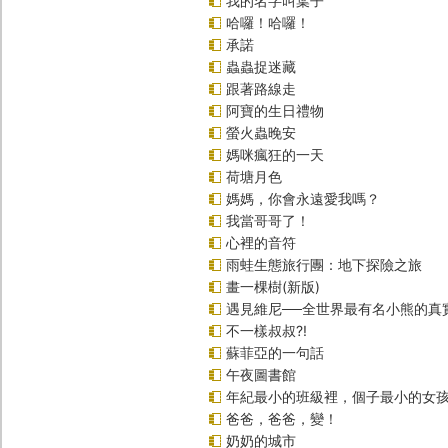
我的名字叫葉子
哈囉！哈囉！
承諾
蟲蟲捉迷藏
跟著路線走
阿寶的生日禮物
螢火蟲晚安
媽咪瘋狂的一天
荷塘月色
媽媽，你會永遠愛我嗎？
我當哥哥了！
心裡的音符
雨蛙生態旅行團：地下探險之旅
畫一棵樹(新版)
遇見維尼──全世界最有名小熊的真
不一樣叔叔?!
蘇菲亞的一句話
午夜圖書館
年紀最小的班級裡，個子最小的女孩
爸爸，爸爸，變！
奶奶的城市