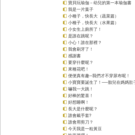
寶貝玩瑜伽－幼兒的第一本瑜伽書
我是一片葉子
小種子，快長大（蔬菜篇）
小種子，快長大（水果篇）
小女生上廁所了！
是誰在跳呢？
小心！誰在那裡？
我會刷牙了！
感謝書
要穿什麼呢？
來種花吧！
便便真有趣─我們才不穿尿布呢！
小寶寶要誕生了！──胎兒在媽媽肚
嚇我一大跳！
好棒的驚喜！
好想睡啊！
長大是什麼呢？
誰會戴手套?
誰會用剪刀？
今天我是一粒黃豆