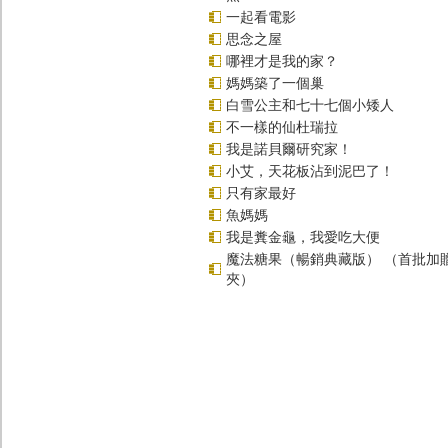
一起看電影
思念之屋
哪裡才是我的家？
媽媽築了一個巢
白雪公主和七十七個小矮人
不一樣的仙杜瑞拉
我是諾貝爾研究家！
小艾，天花板沾到泥巴了！
只有家最好
魚媽媽
我是糞金龜，我愛吃大便
魔法糖果（暢銷典藏版） （首批加
夾）