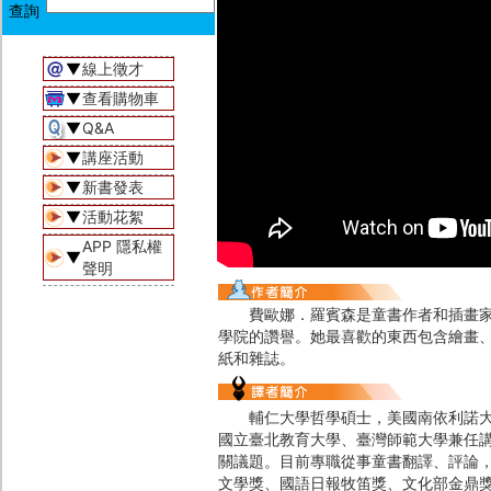
▼
線上徵才
▼
查看購物車
▼
Q&A
▼
講座活動
▼
新書發表
▼
活動花絮
APP 隱私權
▼
聲明
費歐娜．羅賓森是童書作者和插畫家，
學院的讚譽。她最喜歡的東西包含繪畫、
紙和雜誌。
輔仁大學哲學碩士，美國南依利諾大學
國立臺北教育大學、臺灣師範大學兼任
關議題。目前專職從事童書翻譯、評論
文學獎、國語日報牧笛獎、文化部金鼎