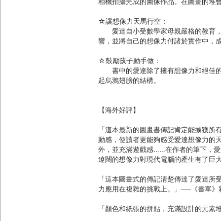
相機拍攝完成的圖像作品。在圖畫的堆
☆讓想像力天馬行空：
愛達自小受數學家母親嚴格的教育，但
響，並將自己的想像力付諸於實作中，
☆鼓勵孩子動手做：
書中的愛達除了擁有想像力和絕佳的數
起烏鴉翅膀的結構。
【海外好評】
「這本最新的圖畫書傳記肯定能擄獲所
動感，使讀者更能夠感受愛達想像力的
外，並充滿遊戲感……在作者的筆下，
遼闊的想像力對現代電腦的產生有了巨大
「這本圖畫式的傳記清楚傳達了愛達所
力應用在複雜的挑戰上。」──《書單》
「顏色和紙張的拼貼，充滿設計的元素堆