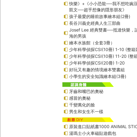
快樂》+《小小恐龍──我不想吃豌
凱文──超乎想像的隱形朋友》
孩子最愛的睡前故事繪本組(2冊)
長谷川義史經典人生三部曲
Josef Lee 經典雙書──抵達快樂
海的男孩
繪本水族館（全套3冊）
少年科學偵探CSI(10冊) 1-10 (整箱
少年科學偵探CSI(10冊) 11-20 (整
少年科學偵探CSI(20冊) 1-20
好玩又有趣的情境繪本雙書組
小學生的安全知識繪本組(3冊)
牙齒和嘴巴的奧秘
感冒的奧秘
千變萬化的臉
男生和女生不一樣
原裝進口貼紙書1000 ANIMAL STIC
湯瑪士小火車磁貼遊戲包