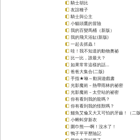
騎士胡比
友誼種子
騎士與公主
小貓頭鷹的冒險
我的百變馬桶（新版）
我的飛天浴缸(新版)
一起去抓蟲！
哇！我不知道的動物奧祕
比一比，誰最大？
如果常常這樣的話…
爸爸大集合(二版)
手指★咻～動洞遊戲書
光影魔術－熱帶雨林的祕密
光影魔術－太空站的祕密
你有看到我的龍嗎？
你有看到我的怪獸嗎？
鱷魚艾倫又大又可怕的牙齒！（二
小蝌蚪穿新衣
圍巾熊──啊！沒水了！
鴨子平平歷險記