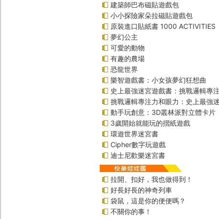
建築師巴布磁貼遊戲包
小小探險家朵拉磁貼遊戲包
原裝進口貼紙書 1000 ACTIVITIES
夢幻公主
可愛的動物
有趣的農場
恐龍世界
樂智遊戲書：小女孩夢幻狂想曲
史上最強迷宮遊戲書：挑戰邏輯專
挑戰邏輯專注力和眼力：史上最強迷
動手玩創意：3D叢林派對立體卡片
3歲開始就能玩的摺紙遊戲
環遊世界迷宮書
Cipher數字玩遊戲
迪士尼歡樂迷宮書
拉開、扣好，我也做得到！
好長好長的神奇列車
袋鼠，這是你的便便嗎？
不關你的事！