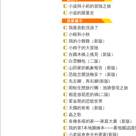
小波與小莉的冒險之旅
小波的羅曼史
我最喜歡洗澡了
小根和小秋
我的小雞雞（新版）
小精子的大冒險
在圓木橋上搖晃（新版）
白雲麵包（二版）
山田家的氣象報告（新版）
恐龍怎麼說晚安？（新版）
先左腳，再右腳(新版)
雨蛙生態旅行團：池塘發現之旅
都是放屁惹的禍(二版)
霍金斯的恐龍世界
天國的爸爸（新版）
蟲之歌
各種各樣的家──家庭大書（新版）
我的第1本地圖繪本――看地圖認識
小老鼠奇奇去外婆家(新版)