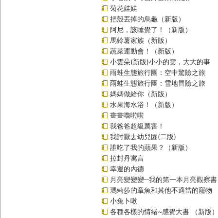
菊花娃娃
把殼丟掉的烏龜（新版）
阿尼，該睡覺了！（新版）
馬鈴薯家族（新版）
蔬菜運動會！（新版）
小雲朵(新版)小小的雲，大大的事
雨蛙生態旅行團：空中驚險之旅
雨蛙生態旅行團：雪地冒險之旅
媽媽做給你（新版）
水果海水浴！（新版）
畫畫嚕啦啦
我爸爸超級厲害！
我討厭去幼兒園(二版)
誰吃了我的蘋果？（新版）
拉封丹寓言
幸運的內德
月亮變變變─我的第一本月亮觀察書
瑪莉莎的章魚和其他不適當的寵物
小兔卜啾
各種各樣的情緒~感覺大書 （新版