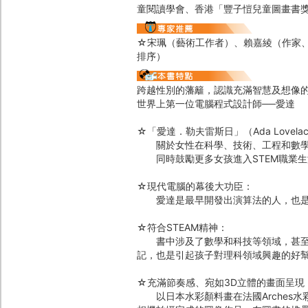
童閱讀學會、香港「豐子愷兒童圖畫書
☆宋珮（藝術工作者）、賴嘉綾（作家
排序）
跨越性別的藩籬，認識充滿智慧及想像
世界上第一位電腦程式設計師──愛達
☆「愛達．勒夫雷斯日」（Ada Lovela
關於女性在科學、技術、工程和數學（
同時鼓勵更多女孩進入STEM職業生涯
☆現代電腦的幕後大功臣：
愛達是最早開發出演算法的人，也是
☆符合STEAM精神：
書中涉及了數學和科技等領域，甚至以
記，也是引起孩子對理科領域興趣的好
☆充滿節奏感、宛如3D立體的畫面呈現
以日本水彩顏料畫在法國Arches水