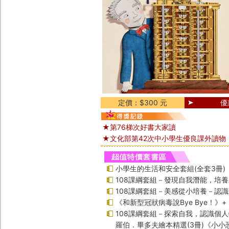
定價：$300 元
優
★第76梯次好書大家讀
★文化部第42次中小學生優良課外讀物
小學生的生活和安全套組(全套3冊)
108課綱套組－發現自我潛能，培
108課綱套組－美感從小培養－認
《和新型冠狀病毒說Bye Bye！》
108課綱套組－探索自我，認識個
羅伯．畢多夫繪本精選(3冊)《小小