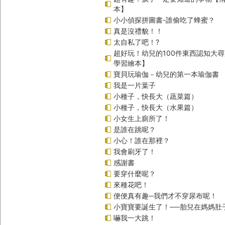
本】
小小偵探拼圖書-誰偷吃了蜂蜜？
真是沒禮貌！！
太自私了吧！?
超好玩！幼兒的100件東西認知大
學習繪本】
寶貝玩瑜伽－幼兒的第一本瑜伽書
我是一片葉子
小種子，快長大（蔬菜篇）
小種子，快長大（水果篇）
小女生上廁所了！
是誰在跳呢？
小心！誰在那裡？
我會刷牙了！
感謝書
要穿什麼呢？
來種花吧！
便便真有趣─我們才不穿尿布呢！
小寶寶要誕生了！──胎兒在媽媽肚
嚇我一大跳！