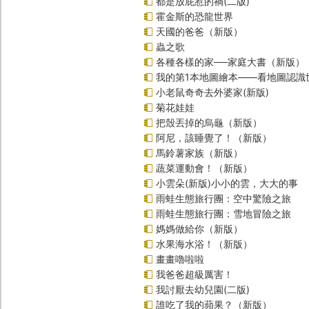
都是放屁惹的禍(二版)
霍金斯的恐龍世界
天國的爸爸（新版）
蟲之歌
各種各樣的家──家庭大書（新版）
我的第1本地圖繪本――看地圖認識
小老鼠奇奇去外婆家(新版)
菊花娃娃
把殼丟掉的烏龜（新版）
阿尼，該睡覺了！（新版）
馬鈴薯家族（新版）
蔬菜運動會！（新版）
小雲朵(新版)小小的雲，大大的事
雨蛙生態旅行團：空中驚險之旅
雨蛙生態旅行團：雪地冒險之旅
媽媽做給你（新版）
水果海水浴！（新版）
畫畫嚕啦啦
我爸爸超級厲害！
我討厭去幼兒園(二版)
誰吃了我的蘋果？（新版）