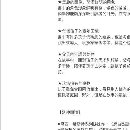
★童趣的圖像、簡潔鮮明的用色
書中的角色形象鮮明有趣，紫色的爸爸
簡單卻能夠深深吸引讀者的目光。在有
遺。
★每個孩子的童年回憶
書中有許多孩子們熟悉的遊戲，也是每
跳出來嚇人、玩扮家家酒等等。你是否
★父母的守護與陪伴
在故事中，面對孩子的需求和想望，父
多干涉，陪伴著孩子去探索，讓孩子勇
持。
★珍惜擁有的事物
孩子難免會跟同儕相比，看見別人擁有
憧憬著庭園、野外，但是在故事的最後
【延伸閱讀】
※黛西．赫斯特系列姊妹作：《想自己
※最溫暖的家庭親情：《我當哥哥了！》、《