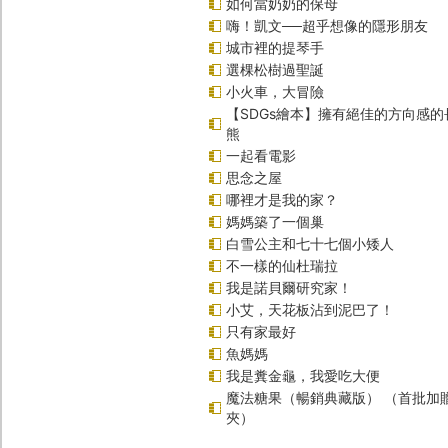
如何當奶奶的保母
嗨！凱文──超乎想像的隱形朋友
城市裡的提琴手
選棵松樹過聖誕
小火車，大冒險
【SDGs繪本】擁有絕佳的方向感
熊
一起看電影
思念之屋
哪裡才是我的家？
媽媽築了一個巢
白雪公主和七十七個小矮人
不一樣的仙杜瑞拉
我是諾貝爾研究家！
小艾，天花板沾到泥巴了！
只有家最好
魚媽媽
我是糞金龜，我愛吃大便
魔法糖果（暢銷典藏版） （首批加
夾）