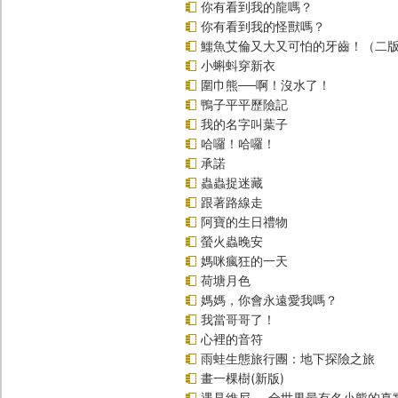
你有看到我的龍嗎？
你有看到我的怪獸嗎？
鱷魚艾倫又大又可怕的牙齒！（二
小蝌蚪穿新衣
圍巾熊──啊！沒水了！
鴨子平平歷險記
我的名字叫葉子
哈囉！哈囉！
承諾
蟲蟲捉迷藏
跟著路線走
阿寶的生日禮物
螢火蟲晚安
媽咪瘋狂的一天
荷塘月色
媽媽，你會永遠愛我嗎？
我當哥哥了！
心裡的音符
雨蛙生態旅行團：地下探險之旅
畫一棵樹(新版)
遇見維尼──全世界最有名小熊的真