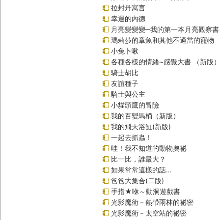
拉封丹寓言
幸運的內德
月亮變變變─我的第一本月亮觀察書
瑪莉莎的章魚和其他不適當的寵物
小兔卜啾
各種各樣的情緒~感覺大書 （新版
騎士胡比
友誼種子
騎士與公主
小貓頭鷹的冒險
我的百變馬桶（新版）
我的飛天浴缸(新版)
一起去抓蟲！
哇！我不知道的動物奧祕
比一比，誰最大？
如果常常這樣的話…
爸爸大集合(二版)
手指★咻～動洞遊戲書
光影魔術－熱帶雨林的祕密
光影魔術－太空站的祕密