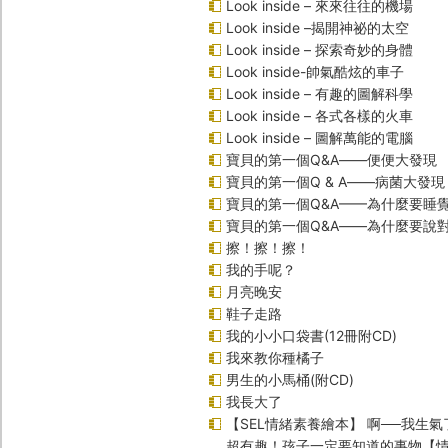
Look inside – 來來往往的機場
Look inside –揭開神祕的太空
Look inside – 探索奇妙的身體
Look inside-帥氣酷炫的車子
Look inside – 有趣的圖解科學
Look inside – 各式各樣的火車
Look inside – 圖解萬能的電腦
寶貝的第一個Q&A――便便大發現
寶貝的第一個Q & A――病菌大發現
寶貝的第一個Q&A——為什麼要睡
寶貝的第一個Q&A――為什麼要說
擦！擦！擦！
我的手呢？
月亮晚安
鞋子走路
我的小小口袋書(12冊附CD)
我來教你種橘子
男生的小馬桶(附CD)
我長大了
【SEL情緒素養繪本】 啊──我生氣
超有趣！孩子一定要知道的事物【