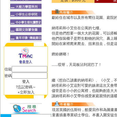
獻給住在城市以及所有嚮往花園、庭院
納塔莉和小艾住在公寓的七樓。
但是他們想要一個大大的花園，可以搭
他們假裝櫃子是野生動物的洞穴、裹上
開始在家裡爬來爬去、扭來扭去，但是這
鏗鈴鏘啷！
……哎呀，天花板沾到泥巴了！
信箱
密碼
繼《想自己讀書的納塔莉》、《小艾，
納塔莉和小艾這對可愛的姊弟這次又會
?忘記密碼～
儘管是在小小的公寓裡，也能夠創造大
+立即加入
讓納塔莉和小艾帶你感受家庭親情的溫
現居英國的伍斯特，酷愛寫作和為圖畫
童書插畫專業碩士學位。本書入圍安徒