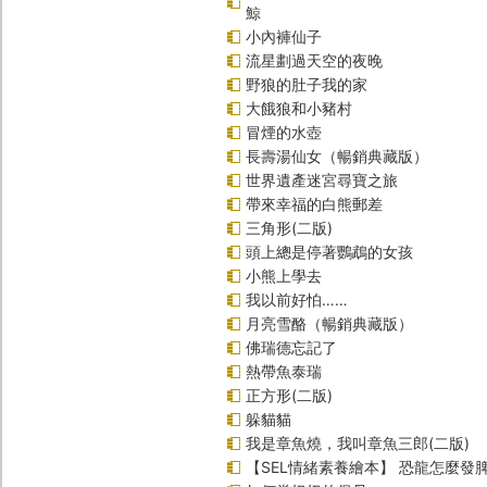
鯨
小內褲仙子
流星劃過天空的夜晚
野狼的肚子我的家
大餓狼和小豬村
冒煙的水壺
長壽湯仙女（暢銷典藏版）
世界遺產迷宮尋寶之旅
帶來幸福的白熊郵差
三角形(二版)
頭上總是停著鸚鵡的女孩
小熊上學去
我以前好怕……
月亮雪酪（暢銷典藏版）
佛瑞德忘記了
熱帶魚泰瑞
正方形(二版)
躲貓貓
我是章魚燒，我叫章魚三郎(二版)
【SEL情緒素養繪本】 恐龍怎麼發脾