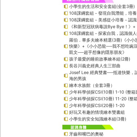
小學生的生活和安全套組(全套3冊)
108課綱套組－發現自我潛能，培
108課綱套組－美感從小培養－認
《和新型冠狀病毒說Bye Bye！》
108課綱套組－探索自我，認識個
羅伯．畢多夫繪本精選(3冊)《小小
快樂》+《小小恐龍──我不想吃豌
凱文──超乎想像的隱形朋友》
孩子最愛的睡前故事繪本組(2冊)
長谷川義史經典人生三部曲
Josef Lee 經典雙書──抵達快樂
海的男孩
繪本水族館（全套3冊）
少年科學偵探CSI(10冊) 1-10 (整箱
少年科學偵探CSI(10冊) 11-20 (整
少年科學偵探CSI(20冊) 1-20
好玩又有趣的情境繪本雙書組
小學生的安全知識繪本組(3冊)
牙齒和嘴巴的奧秘