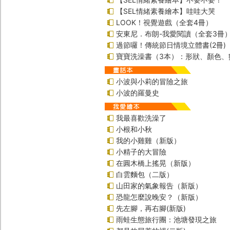
【SEL情緒素養繪本】哇哇大哭
LOOK！視覺遊戲（全套4冊）
安東尼．布朗-我愛閱讀（全套3冊
過節囉！傳統節日情境立體書(2冊)
寶寶洗澡書（3本）：形狀、顏色、
小波與小莉的冒險之旅
小波的羅曼史
我最喜歡洗澡了
小根和小秋
我的小雞雞（新版）
小精子的大冒險
在圓木橋上搖晃（新版）
白雲麵包（二版）
山田家的氣象報告（新版）
恐龍怎麼說晚安？（新版）
先左腳，再右腳(新版)
雨蛙生態旅行團：池塘發現之旅