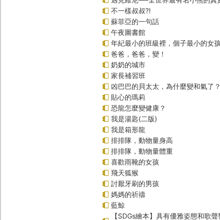
不一樣叔叔?!
蘇菲亞的一句話
午夜圖書館
年紀最小的班級裡，個子最小的女孩
爸爸，爸爸，變！
奶奶的城市
家長補習班
凶巴巴的貝太太，為什麼變和氣了
貼心的瑪莉
恐龍怎麼變健康？
我是湯匙(二版)
我是箱形龍
排排隊，動物量身高
排排隊，動物量體重
喜歡雨靴的女孩
飛天狐猴
討厭牙刷的男孩
媽媽的祈禱
藍鯨
【SDGs繪本】具有優雅姿態和歌