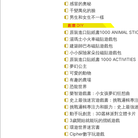
感冒的奧秘
千變萬化的臉
男生和女生不一樣
原裝進口貼紙書1000 ANIMAL STIC
湯瑪士小火車磁貼遊戲包
建築師巴布磁貼遊戲包
小小探險家朵拉磁貼遊戲包
原裝進口貼紙書 1000 ACTIVITIES
夢幻公主
可愛的動物
有趣的農場
恐龍世界
樂智遊戲書：小女孩夢幻狂想曲
史上最強迷宮遊戲書：挑戰邏輯專
挑戰邏輯專注力和眼力：史上最強迷
動手玩創意：3D叢林派對立體卡片
3歲開始就能玩的摺紙遊戲
環遊世界迷宮書
Cipher數字玩遊戲