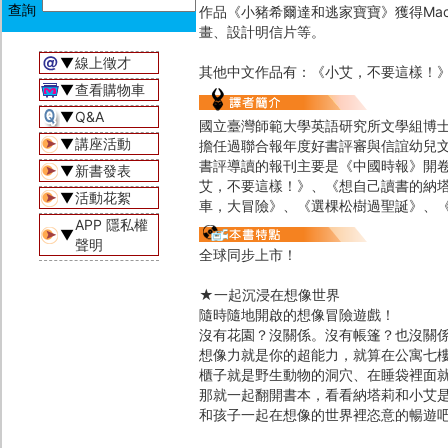
作品《小豬希爾達和逃家寶寶》獲得Mac
畫、設計明信片等。
▼
線上徵才
其他中文作品有：《小艾，不要這樣！
▼
查看購物車
▼
Q&A
國立臺灣師範大學英語研究所文學組博士
▼
講座活動
擔任過聯合報年度好書評審與信誼幼兒
書評導讀的報刊主要是《中國時報》開
▼
新書發表
艾，不要這樣！》、《想自己讀書的納
▼
活動花絮
車，大冒險》、《選棵松樹過聖誕》、
APP 隱私權
▼
聲明
全球同步上市！
★一起沉浸在想像世界
隨時隨地開啟的想像冒險遊戲！
沒有花園？沒關係。沒有帳篷？也沒關
想像力就是你的超能力，就算在公寓七
櫃子就是野生動物的洞穴、在睡袋裡面
那就一起翻開書本，看看納塔莉和小艾
和孩子一起在想像的世界裡恣意的暢遊