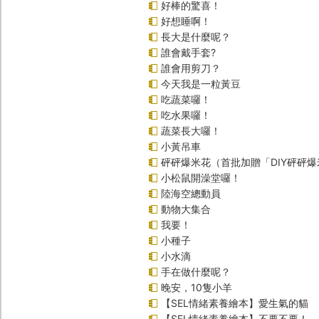
好棒的驚喜！
好想睡啊！
長大是什麼呢？
誰會戴手套?
誰會用剪刀？
今天我是一粒黃豆
吃蔬菜囉！
吃水果囉！
蔬菜長大囉！
小黃吊車
砰砰爆米花（首批加贈「DIY砰砰
小松鼠開澡堂囉！
陸海空總動員
動物大集合
我要！
小種子
小水滴
手在做什麼呢？
晚安，10隻小羊
【SEL情緒素養繪本】愛生氣的貓
【SEL情緒素養繪本】不要不要！