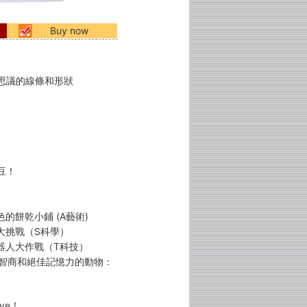
Buy now
思議的線條和形狀
豆！
色的餅乾小鋪 (A藝術)
車大挑戰（S科學）
機器人大作戰（T科技）
度智商和絕佳記憶力的動物：
ye！