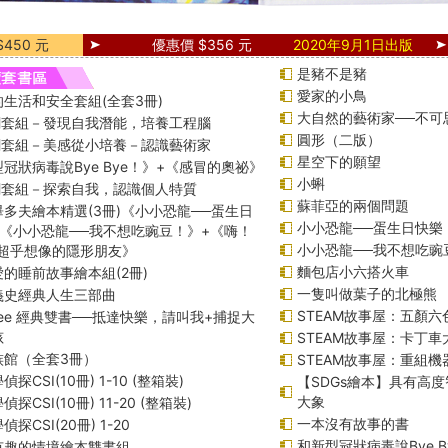
450 元
優惠價 $356 元
2020年9月1日出版
是豬不是豬
愛家的小鳥
生活和安全套組(全套3冊)
大自然的藝術家──不可
課綱套組－發現自我潛能，培養工程腦
圓形（二版）
課綱套組－美感從小培養－認識藝術家
星空下的願望
冠狀病毒說Bye Bye！》+《感冒的奧祕》
小蝌
課綱套組－探索自我，認識個人特質
蘇菲亞的兩個問題
多夫繪本精選(3冊)《小小恐龍──蛋生日
小小恐龍──蛋生日快樂
+《小小恐龍──我不想吃豌豆！》+《嗨！
小小恐龍──我不想吃豌
─超乎想像的隱形朋友》
麵包店小六搭火車
的睡前故事繪本組(2冊)
一隻叫做葉子的北極熊
義史經典人生三部曲
STEAM故事屋：五顏六
f Lee 經典雙書──抵達快樂，請叫我+捕捉大
孩
STEAM故事屋：卡丁
族館（全套3冊）
STEAM故事屋：重組
探CSI(10冊) 1-10 (整箱裝)
【SDGs繪本】具有高
大象
探CSI(10冊) 11-20 (整箱裝)
一本沒有故事的書
探CSI(20冊) 1-20
和新型冠狀病毒說Bye B
有趣的情境繪本雙書組