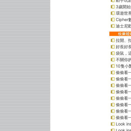
動手玩
3歲開
環遊世
Ciphe
迪士尼
拉開、
好長好
袋鼠，
不關你
10隻小
偷偷看
偷偷看
偷偷看
偷偷看
偷偷看
偷偷看
偷偷看
偷偷看
Look 
Look 