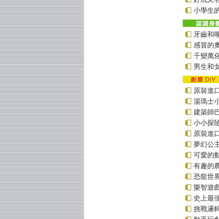
小學生的
牙齒和
感冒的
千變萬
男生和
原裝進口貼
湯瑪士
建築師
小小探
原裝進口貼
夢幻公
可愛的
有趣的
恐龍世
樂智遊
史上最
挑戰邏