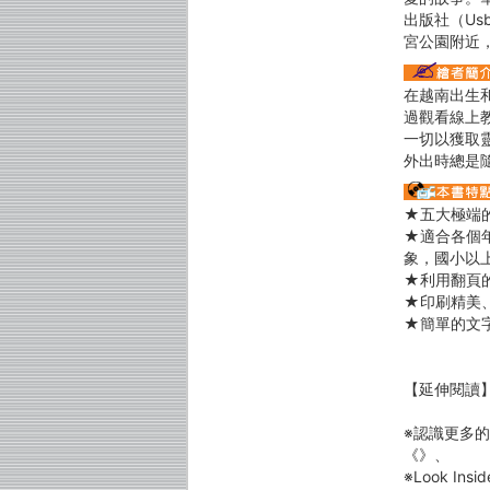
出版社（U
宮公園附近
在越南出生
過觀看線上
一切以獲取
外出時總是
★五大極端
★適合各個
象，國小以
★利用翻頁
★印刷精美
★簡單的文
【延伸閱讀
※認識更多
《》、
※Look 