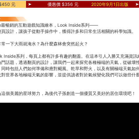
450 元
優惠價 $356 元
2020年9月1日出版
ne最暢銷的互動遊戲知識繪本，Look Inside系列――
翻頁設計，讓孩子從動手操作中，獲得許多和日常生活相關的科學知識。
常常一下大雨就淹水？為什麼森林會突然起火？
ok Inside系列，每頁上都有許多有趣的翻蓋。在這本引人入勝又充滿資
熱門話題，透過翻頁的設計，讓我們一起來探究各種極端的天氣，從破壞
，同時包括人們如何準備和應對颶風、乾旱和野火，以及有關極端天氣如
化對世界各地極端天氣的影響，並提供讀者對於氣候變化我們可以做些什
為這個美麗的星球努力，為後代子孫創造一個優質又美好的居住環境吧！