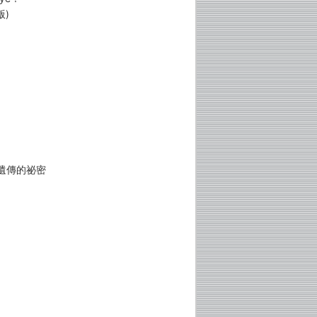
版)
遺傳的祕密