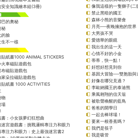
像我這樣的一隻獅子(二
安全知識繪本組(3冊)
禁止黑暗的國王
森林小熊的音樂會
嘴巴的奧秘
月亮──夜晚擁抱的世界
奧秘
大男孩不哭
化的臉
愛德華的眼鏡
女生不一樣
我出生的這一天
心情不好的小金
紙書1000 ANIMAL STICKERS
蒂蒂，快一點！
小火車磁貼遊戲包
好想好想見到你
巴布磁貼遊戲包
基因大冒險──雙胞胎與
險家朵拉磁貼遊戲包
好像在哪兒見過？
紙書 1000 ACTIVITIES
李歐納國王的泰迪熊
主
乘風翱翔的信天翁
動物
被歌聲喚醒的藍鳥
農場
爸爸的開學日
界
一起去棒球場！
戲書：小女孩夢幻狂想曲
要來一根香蕉嗎？
強迷宮遊戲書：挑戰邏輯專注力和眼力
我們是筷子
輯專注力和眼力：史上最強迷宮書2
我是吸管