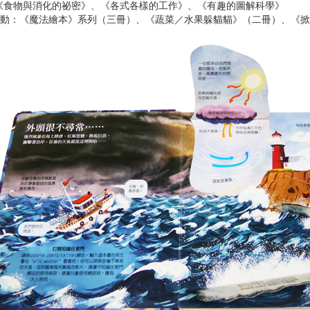
《食物與消化的祕密》、《各式各樣的工作》、《有趣的圖解科學》
互動：《魔法繪本》系列（三冊）、《蔬菜／水果躲貓貓》（二冊）、《