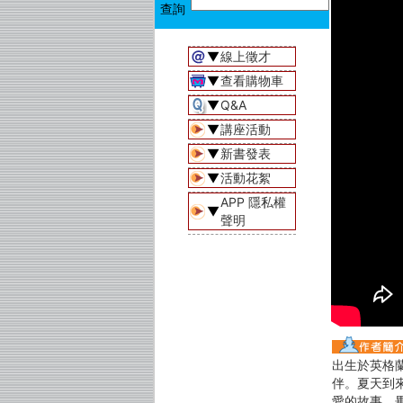
▼
線上徵才
▼
查看購物車
▼
Q&A
▼
講座活動
▼
新書發表
▼
活動花絮
APP 隱私權
▼
聲明
出生於英格
伴。夏天到
愛的故事。