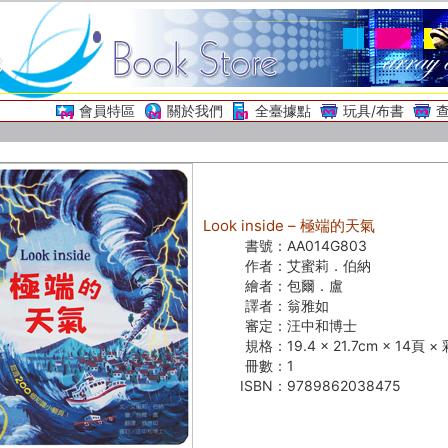
會員特區
關於我們
全臺據點
玩具/布書
Look inside – 極端的天氣
書號：
AA014G803
作者：
艾蜜莉．伯納
繪者：
包爾．盧
譯者：
翁雅如
審定：
汪中和博士
規格：
19.4 × 21.7cm × 14頁 
冊數：
1
ISBN：
9789862038475