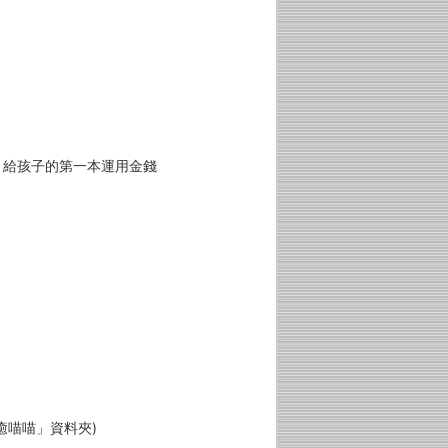
？給孩子的第一本運用金錢
！
癒喵喵」資料夾)