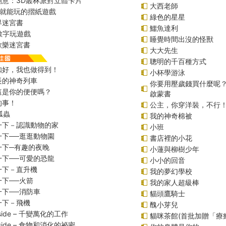
創意：3D叢林派對立體卡片
大西老師
始就能玩的摺紙遊戲
綠色的星星
界迷宮書
鱷魚達利
r數字玩遊戲
睡覺時間出沒的怪獸
歡樂迷宮書
大大先生
聰明的千百種方式
扣好，我也做得到！
小杯學游泳
長的神奇列車
你要用壓歲錢買什麼呢
這是你的便便嗎？
啟蒙書
的事！
公主，你穿洋裝，不行
瓢蟲
我的神奇棉被
一下－認識動物的家
小班
一下──逛逛動物園
書店裡的小花
一下─有趣的夜晚
小蓮與柳樹少年
一下──可愛的恐龍
小小的回音
一下－直升機
我的夢幻學校
一下──火箭
我的家人超級棒
一下──消防車
貓頭鷹騎士
一下－飛機
醜小芽兒
inside – 千變萬化的工作
貓咪茶館(首批加贈「療
inside – 食物和消化的祕密