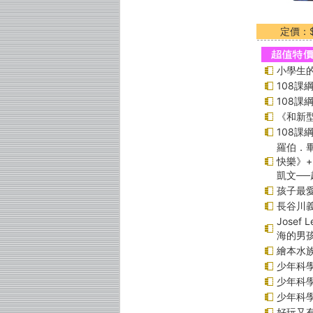
定價：$
小學生的
108
108
《和新型
108
羅伯．畢
快樂》
凱文─
孩子最愛
長谷川
Jose
海的男
繪本水
少年科學偵
少年科學偵
少年科學偵
好玩又