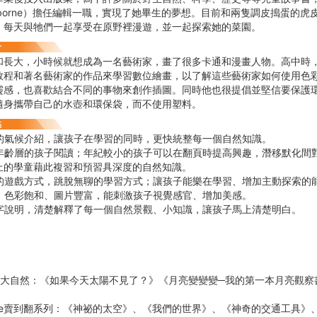
sborne）擔任編輯一職，實現了她畢生的夢想。目前和兩隻調皮搗蛋的虎
，每天與牠們一起享受在原野裡漫遊，並一起探索她的菜園。
和長大，小時候就想成為一名藝術家，畫了很多卡通和漫畫人物。高中時
教程和著名藝術家的作品來學習數位繪畫，以了解這些藝術家如何使用色
靈感，也喜歡結合不同的事物來創作插圖。同時他也很提倡並堅信要保護
隨身攜帶自己的水壺和環保袋，而不使用塑料。
的氣候介紹，讓孩子在學習的同時，更快統整每一個自然知識。
年齡層的孩子閱讀；年紀較小的孩子可以在翻頁時提高興趣，潛移默化間
上的學童藉此複習和預習具深度的自然知識。
的遊戲方式，跳脫無聊的學習方式；讓孩子能樂在學習、增加主動探索的
、色彩飽和、圖片豐富，能刺激孩子視覺感官、增加美感。
字說明，清楚解釋了每一個自然景觀、小知識，讓孩子馬上清楚明白。
】
的大自然：《如果今天太陽不見了？》《月亮變變變─我的第一本月亮觀察
Inside賣到翻系列：《神祕的太空》、《我們的世界》、《神奇的交通工具