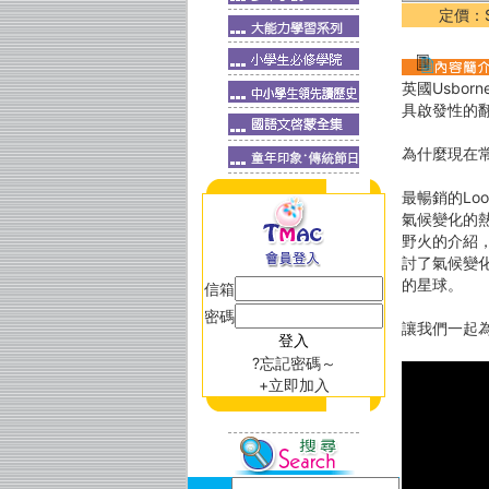
定價：$
英國Usbor
具啟發性的
為什麼現在
最暢銷的Lo
氣候變化的
野火的介紹
討了氣候變
的星球。
信箱
密碼
讓我們一起
?忘記密碼～
+立即加入