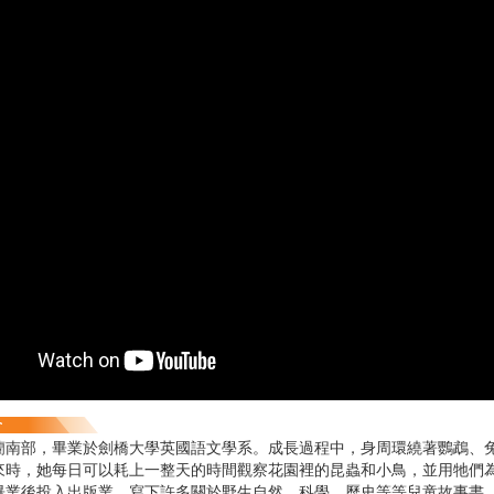
蘭南部，畢業於劍橋大學英國語文學系。成長過程中，身周環繞著鸚鵡、
來時，她每日可以耗上一整天的時間觀察花園裡的昆蟲和小鳥，並用牠們
畢業後投入出版業，寫下許多關於野生自然、科學、歷史等等兒童故事書