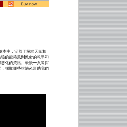
Buy now
訊繪本中，涵蓋了極端天氣和
性強的龍捲風到致命的乾旱和
何惡化的資訊。最後一頁還探
麼，採取哪些措施來幫助我們