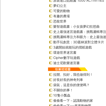
原裝進口貼紙書 1000 ACTIVITIES
夢幻公主
可愛的動物
有趣的農場
恐龍世界
樂智遊戲書：小女孩夢幻狂想曲
史上最強迷宮遊戲書：挑戰邏輯專
挑戰邏輯專注力和眼力：史上最強迷
動手玩創意：3D叢林派對立體卡片
3歲開始就能玩的摺紙遊戲
環遊世界迷宮書
Cipher數字玩遊戲
迪士尼歡樂迷宮書
拉開、扣好，我也做得到！
好長好長的神奇列車
袋鼠，這是你的便便嗎？
不關你的事！
10隻小瓢蟲
偷偷看一下－認識動物的家
偷偷看一下──逛逛動物園