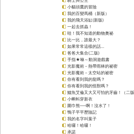
騎士與公主
小貓頭鷹的冒險
我的百變馬桶（新版）
我的飛天浴缸(新版)
一起去抓蟲！
哇！我不知道的動物奧祕
比一比，誰最大？
如果常常這樣的話…
爸爸大集合(二版)
手指★咻～動洞遊戲書
光影魔術－熱帶雨林的祕密
光影魔術－太空站的祕密
你有看到我的龍嗎？
你有看到我的怪獸嗎？
鱷魚艾倫又大又可怕的牙齒！（二
小蝌蚪穿新衣
圍巾熊──啊！沒水了！
鴨子平平歷險記
我的名字叫葉子
哈囉！哈囉！
承諾