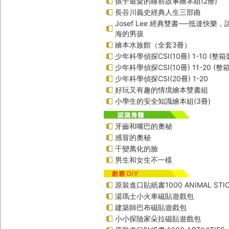
孩子最愛的睡前故事繪本組(2冊)
長谷川義史經典人生三部曲
Josef Lee 經典雙書──抵達快樂
海的男孩
繪本水族館（全套3冊）
少年科學偵探CSI(10冊) 1-10 (整箱
少年科學偵探CSI(10冊) 11-20 (整
少年科學偵探CSI(20冊) 1-20
好玩又有趣的情境繪本雙書組
小學生的安全知識繪本組(3冊)
牙齒和嘴巴的奧秘
感冒的奧秘
千變萬化的臉
男生和女生不一樣
原裝進口貼紙書1000 ANIMAL STIC
湯瑪士小火車磁貼遊戲包
建築師巴布磁貼遊戲包
小小探險家朵拉磁貼遊戲包