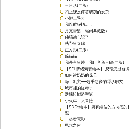
三角形(二版)
頭上總是停著鸚鵡的女孩
小熊上學去
我以前好怕……
月亮雪酪（暢銷典藏版）
佛瑞德忘記了
熱帶魚泰瑞
正方形(二版)
躲貓貓
我是章魚燒，我叫章魚三郎(二版)
【SEL情緒素養繪本】 恐龍怎麼發脾
如何當奶奶的保母
嗨！凱文──超乎想像的隱形朋友
城市裡的提琴手
選棵松樹過聖誕
小火車，大冒險
【SDGs繪本】擁有絕佳的方向感
熊
一起看電影
思念之屋