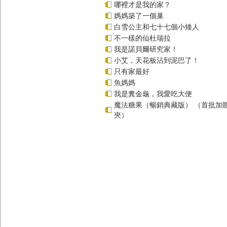
哪裡才是我的家？
媽媽築了一個巢
白雪公主和七十七個小矮人
不一樣的仙杜瑞拉
我是諾貝爾研究家！
小艾，天花板沾到泥巴了！
只有家最好
魚媽媽
我是糞金龜，我愛吃大便
魔法糖果（暢銷典藏版） （首批加
夾）