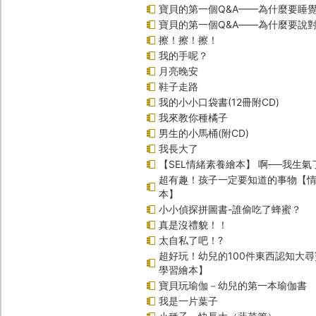
寶貝的第一個Q&A——為什麼要睡
寶貝的第一個Q&A――為什麼要說
擦！擦！擦！
我的手呢？
月亮晚安
鞋子走路
我的小小口袋書(12冊附CD)
我來教你種橘子
男生的小馬桶(附CD)
我長大了
【SEL情緒素養繪本】 啊──我生氣
超有趣！孩子一定要知道的事物【
本】
小小偵探拼圖書-誰偷吃了蜂蜜？
真是沒禮貌！！
太自私了吧！?
超好玩！幼兒的100件東西認知大
學習繪本】
寶貝玩瑜伽－幼兒的第一本瑜伽書
我是一片葉子