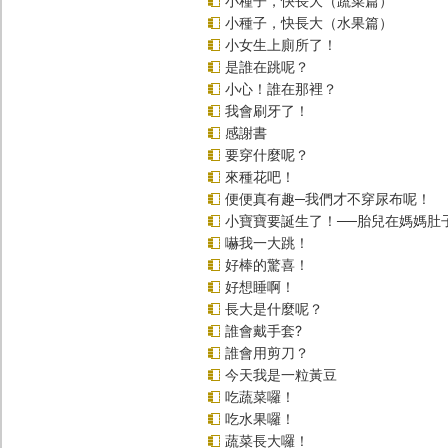
小種子，快長大（蔬菜篇）
小種子，快長大（水果篇）
小女生上廁所了！
是誰在跳呢？
小心！誰在那裡？
我會刷牙了！
感謝書
要穿什麼呢？
來種花吧！
便便真有趣─我們才不穿尿布呢！
小寶寶要誕生了！──胎兒在媽媽肚
嚇我一大跳！
好棒的驚喜！
好想睡啊！
長大是什麼呢？
誰會戴手套?
誰會用剪刀？
今天我是一粒黃豆
吃蔬菜囉！
吃水果囉！
蔬菜長大囉！