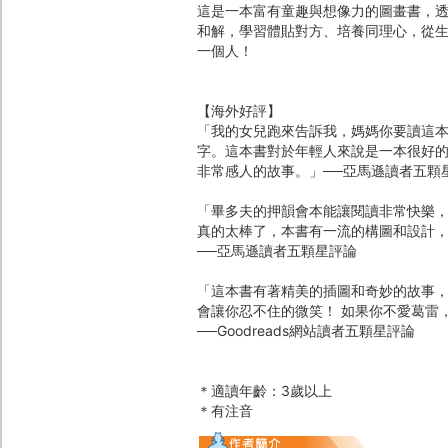
這是一本富有童趣與想像力的圖畫書，
和解，學習體貼對方、培養同理心，從生
一個人！
【海外好評】
「我的女兒跑來告訴我，媽媽你要讀這
字。這本書對於年輕人來說是一本很好
非常感人的故事。」──亞馬遜讀者五顆
「畢多夫的押韻會本能讓閱讀非常快樂
真的太棒了，本書有一流的構圖和設計
──亞馬遜讀者五顆星評論
「這本書有著精美的插圖和奇妙的故事，
會讓你忍不住的微笑！ 如果你不愛葛雷
──Goodreads網站讀者五顆星評論
＊適讀年齡：3歲以上
＊有注音