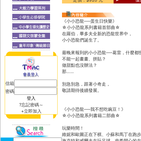
《小小恐龍──蛋生日快樂》
☆小小恐龍系列書籍首部曲☆
在羅伯．畢多夫全新的恐龍世界中，
小小恐龍們誕生了。
最晚來報到的小小恐龍──葛雷，什麼都
不能一起畫畫、拼貼？
做甜點也沒辦法？
那……
信箱
別急別急，跟著小奇走，
敬請期待後續發展。
密碼
?忘記密碼～
《小小恐龍──我不想吃豌豆！》
+立即加入
☆小小恐龍系列書籍二部曲☆
玩樂時間！
維妮和歐圖正在下棋、小蘇和馬丁在跑
海克特和威爾夫在玩足球、南希開心的