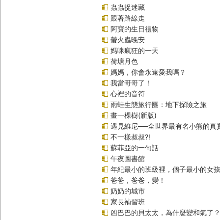
蟲蟲捉迷藏
跟著路線走
阿寶的生日禮物
螢火蟲晚安
媽咪瘋狂的一天
荷塘月色
媽媽，你會永遠愛我嗎？
我當哥哥了！
心裡的音符
雨蛙生態旅行團：地下探險之旅
畫一棵樹(新版)
遇見維尼──全世界最有名小熊的真
不一樣叔叔?!
蘇菲亞的一句話
午夜圖書館
年紀最小的班級裡，個子最小的女孩(
爸爸，爸爸，變！
奶奶的城市
家長補習班
凶巴巴的貝太太，為什麼變和氣了