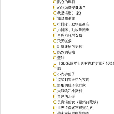
貼心的瑪莉
恐龍怎麼變健康？
我是湯匙(二版)
我是箱形龍
排排隊，動物量身高
排排隊，動物量體重
喜歡雨靴的女孩
飛天狐猴
討厭牙刷的男孩
媽媽的祈禱
藍鯨
【SDGs繪本】具有優雅姿態和歌
鯨
小內褲仙子
流星劃過天空的夜晚
野狼的肚子我的家
大餓狼和小豬村
冒煙的水壺
長壽湯仙女（暢銷典藏版）
世界遺產迷宮尋寶之旅
帶來幸福的白熊郵差