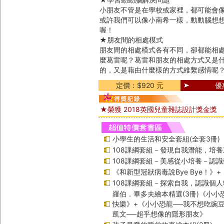
小朋友不管是在學校或家裡，都可能會
或許我們可以像小南希一樣，動動腦想
喔！
★朋友間的相處模式
朋友間的相處模式各有不同，卻都能相
麼葛雷呢？葛雷和朋友的相處方式又是
的，又是藉由什麼樣的方式維繫感情呢
定價：$920 元
優
★榮獲 2018英國兒童雜誌設計獎金獎
小學生的生活和安全套組(全套3冊)
108課綱套組－發現自我潛能，培
108課綱套組－美感從小培養－認
《和新型冠狀病毒說Bye Bye！》
108課綱套組－探索自我，認識個人
羅伯．畢多夫繪本精選(3冊)《小小
快樂》+《小小恐龍──我不想吃豌
凱文──超乎想像的隱形朋友》