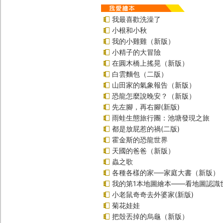
我最喜歡洗澡了
小根和小秋
我的小雞雞（新版）
小精子的大冒險
在圓木橋上搖晃（新版）
白雲麵包（二版）
山田家的氣象報告（新版）
恐龍怎麼說晚安？（新版）
先左腳，再右腳(新版)
雨蛙生態旅行團：池塘發現之旅
都是放屁惹的禍(二版)
霍金斯的恐龍世界
天國的爸爸（新版）
蟲之歌
各種各樣的家──家庭大書（新版）
我的第1本地圖繪本――看地圖認識
小老鼠奇奇去外婆家(新版)
菊花娃娃
把殼丟掉的烏龜（新版）