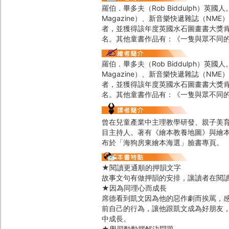
羅伯．畢多夫（Rob Biddulph）英
Magazine）、新音樂快遞雜誌（NME）
者，並獲得該年度英國水石圖畫書大獎
名。其他童書作品有：《一隻與眾不同
羅伯．畢多夫（Rob Biddulph）英
Magazine）、新音樂快遞雜誌（NME）
者，並獲得該年度英國水石圖畫書大獎
名。其他童書作品有：《一隻與眾不同
曾在兒童產業中主理教學研發、親子美育
目主持人。著有《繪本教養地圖》與繪
布於「海狗房東繪本海選」臉書專頁。
★閱讀更通順的押韻文字
故事文句有做押韻的安排，讓讀者在閱
★因為同理心而成長
席德看到凱文因為他的惡作劇而挨罵，
前自己的行為，讓他跟凱文成為好朋友
中成長。
★學習動動腦解決問題