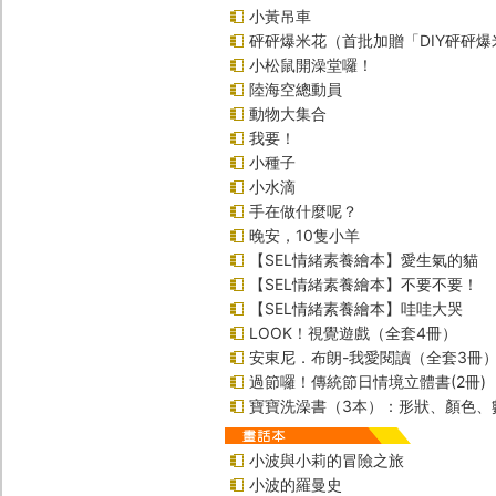
小黃吊車
砰砰爆米花（首批加贈「DIY砰砰
小松鼠開澡堂囉！
陸海空總動員
動物大集合
我要！
小種子
小水滴
手在做什麼呢？
晚安，10隻小羊
【SEL情緒素養繪本】愛生氣的貓
【SEL情緒素養繪本】不要不要！
【SEL情緒素養繪本】哇哇大哭
LOOK！視覺遊戲（全套4冊）
安東尼．布朗-我愛閱讀（全套3冊
過節囉！傳統節日情境立體書(2冊)
寶寶洗澡書（3本）：形狀、顏色、
小波與小莉的冒險之旅
小波的羅曼史