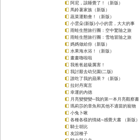
阿尼，該睡覺了！（新版）
馬鈴薯家族（新版）
蔬菜運動會！（新版）
小雲朵(新版)小小的雲，大大的事
雨蛙生態旅行團：空中驚險之旅
雨蛙生態旅行團：雪地冒險之旅
媽媽做給你（新版）
水果海水浴！（新版）
畫畫嚕啦啦
我爸爸超級厲害！
我討厭去幼兒園(二版)
誰吃了我的蘋果？（新版）
拉封丹寓言
幸運的內德
月亮變變變─我的第一本月亮觀察書
瑪莉莎的章魚和其他不適當的寵物
小兔卜啾
各種各樣的情緒~感覺大書 （新版）
騎士胡比
友誼種子