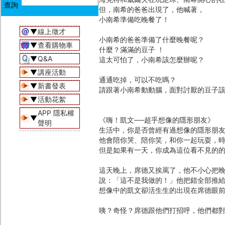
但，南希的爸爸出現了，他喊著，
小南希準備吃晚餐了！
▼
線上徵才
小南希的爸爸準備了什麼晚餐呢？
▼
查看購物車
什麼？滿滿的豆子 ！
▼
Q&A
這太可怕了，小南希該怎麼辦呢？
▼
講座活動
通通吃掉，可以不吃嗎？
▼
新書發表
請跟著小南希動動腦，面對討厭的豆子
▼
活動花絮
APP 隱私權
▼
《嗨！凱文──超乎想像的隱形朋友》
聲明
生活中，你是否曾經有過想像的隱形朋
他會陪你哭、陪你笑，和你一起玩耍，
但是如果有一天，你成為這位看不見的的
這天晚上，席德又挨罵了，他不小心把
說：「這不是我做的！」他把錯全部推給
想像中的凱文卻活生生的出現在席德眼
咦？奇怪？席德跟他們打招呼，他們都對