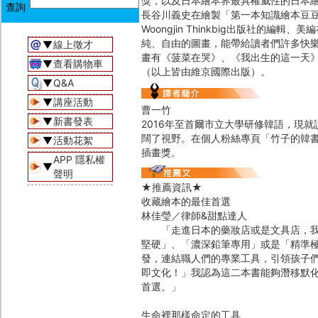
獎，以及日本繪本界最具權威性的日本
長谷川義史在繪製「第一本知識繪本豆
Woongjin Thinkbig出版社
純、自由的圖畫，能帶給讀者們許多快
▼
線上徵才
畫有《菠菜在哭》、《我出生的這一天
▼
查看購物車
（以上皆由維京國際出版）。
▼
Q&A
▼
講座活動
曹一竹
▼
新書發表
2016年至首爾市立大學研修韓語，現
闊了視野。在個人粉絲專頁「竹子的韓
▼
活動花絮
插畫獎。
APP 隱私權
▼
聲明
★推薦資訊★
收藏繪本的最佳首選
林佳瑩／律師&甜點達人
「走進日本的藥妝店或是文具店，我們
堅硬」、「濃深鉛筆專用」或是「精準
發，連結職人們的專業工具，引領孩子
即文化！」我認為這二本書能夠潛移默
首選。」
生命裡那樣命定的工具