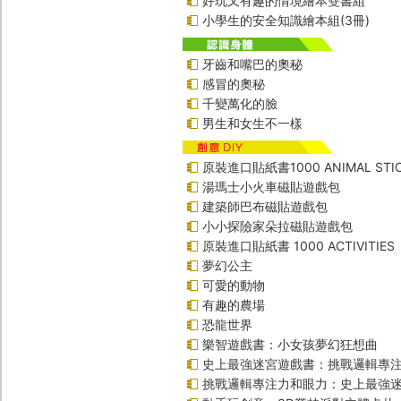
好玩又有趣的情境繪本雙書組
小學生的安全知識繪本組(3冊)
牙齒和嘴巴的奧秘
感冒的奧秘
千變萬化的臉
男生和女生不一樣
原裝進口貼紙書1000 ANIMAL STIC
湯瑪士小火車磁貼遊戲包
建築師巴布磁貼遊戲包
小小探險家朵拉磁貼遊戲包
原裝進口貼紙書 1000 ACTIVITIES
夢幻公主
可愛的動物
有趣的農場
恐龍世界
樂智遊戲書：小女孩夢幻狂想曲
史上最強迷宮遊戲書：挑戰邏輯專
挑戰邏輯專注力和眼力：史上最強迷