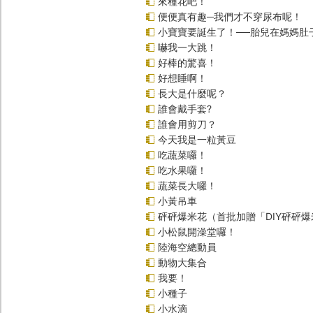
來種花吧！
便便真有趣─我們才不穿尿布呢！
小寶寶要誕生了！──胎兒在媽媽肚
嚇我一大跳！
好棒的驚喜！
好想睡啊！
長大是什麼呢？
誰會戴手套?
誰會用剪刀？
今天我是一粒黃豆
吃蔬菜囉！
吃水果囉！
蔬菜長大囉！
小黃吊車
砰砰爆米花（首批加贈「DIY砰砰
小松鼠開澡堂囉！
陸海空總動員
動物大集合
我要！
小種子
小水滴