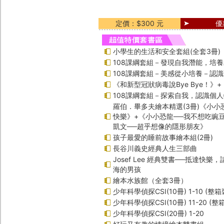
定價：$300 元
優
小學生的生活和安全套組(全套3冊)
108課綱套組－發現自我潛能，培
108課綱套組－美感從小培養－認
《和新型冠狀病毒說Bye Bye！》
108課綱套組－探索自我，認識個
羅伯．畢多夫繪本精選(3冊)《小小
快樂》+《小小恐龍──我不想吃豌
凱文──超乎想像的隱形朋友》
孩子最愛的睡前故事繪本組(2冊)
長谷川義史經典人生三部曲
Josef Lee 經典雙書──抵達快樂
海的男孩
繪本水族館（全套3冊）
少年科學偵探CSI(10冊) 1-10 (整箱
少年科學偵探CSI(10冊) 11-20 (整
少年科學偵探CSI(20冊) 1-20