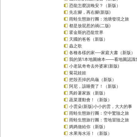
恐龍怎麼說晚安？（新版）
先左腳，再右腳(新版)
雨蛙生態旅行團：池塘發現之旅
都是放屁惹的禍(二版)
霍金斯的恐龍世界
天國的爸爸（新版）
蟲之歌
各種各樣的家──家庭大書（新版）
我的第1本地圖繪本――看地圖認識
小老鼠奇奇去外婆家(新版)
菊花娃娃
把殼丟掉的烏龜（新版）
阿尼，該睡覺了！（新版）
馬鈴薯家族（新版）
蔬菜運動會！（新版）
小雲朵(新版)小小的雲，大大的事
雨蛙生態旅行團：空中驚險之旅
雨蛙生態旅行團：雪地冒險之旅
媽媽做給你（新版）
水果海水浴！（新版）