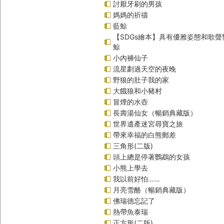
討厭牙刷的男孩
媽媽的祈禱
藍鯨
【SDGs繪本】具有優雅姿態和歌
鯨
小內褲仙子
流星劃過天空的夜晚
野狼的肚子我的家
大餓狼和小豬村
冒煙的水壺
長壽湯仙女（暢銷典藏版）
世界遺產迷宮尋寶之旅
帶來幸福的白熊郵差
三角形(二版)
頭上總是停著鸚鵡的女孩
小熊上學去
我以前好怕……
月亮雪酪（暢銷典藏版）
佛瑞德忘記了
熱帶魚泰瑞
正方形(二版)