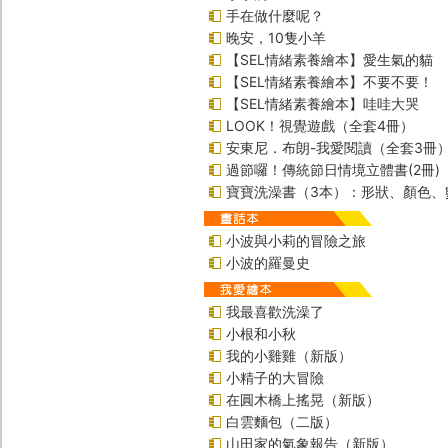
手在做什麼呢？
晚安，10隻小羊
【SEL情緒素養繪本】愛生氣的貓
【SEL情緒素養繪本】不要不要！
【SEL情緒素養繪本】哇哇大哭
LOOK！視覺遊戲（全套4冊）
安東尼．布朗-我愛閱讀（全套3冊
過節囉！傳統節日情境立體書(2冊)
寶寶洗澡書（3本）：形狀、顏色、
小波與小莉的冒險之旅
小波的羅曼史
我最喜歡洗澡了
小根和小秋
我的小雞雞（新版）
小精子的大冒險
在圓木橋上搖晃（新版）
白雲麵包（二版）
山田家的氣象報告（新版）