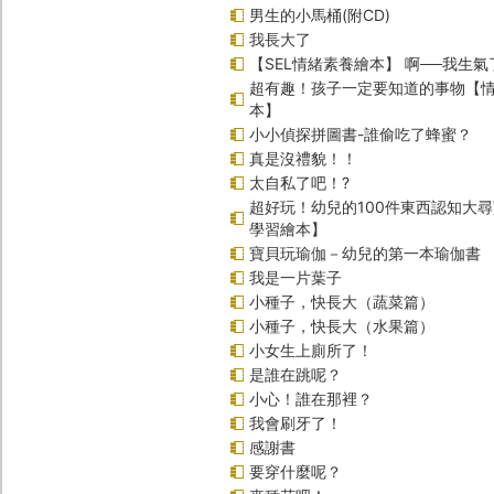
男生的小馬桶(附CD)
我長大了
【SEL情緒素養繪本】 啊──我生氣
超有趣！孩子一定要知道的事物【
本】
小小偵探拼圖書-誰偷吃了蜂蜜？
真是沒禮貌！！
太自私了吧！?
超好玩！幼兒的100件東西認知大
學習繪本】
寶貝玩瑜伽－幼兒的第一本瑜伽書
我是一片葉子
小種子，快長大（蔬菜篇）
小種子，快長大（水果篇）
小女生上廁所了！
是誰在跳呢？
小心！誰在那裡？
我會刷牙了！
感謝書
要穿什麼呢？