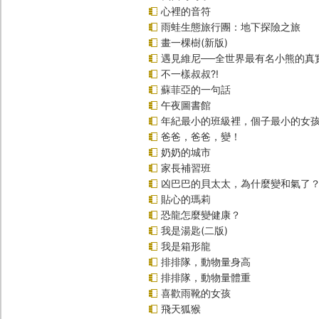
心裡的音符
雨蛙生態旅行團：地下探險之旅
畫一棵樹(新版)
遇見維尼──全世界最有名小熊的真
不一樣叔叔?!
蘇菲亞的一句話
午夜圖書館
年紀最小的班級裡，個子最小的女孩
爸爸，爸爸，變！
奶奶的城市
家長補習班
凶巴巴的貝太太，為什麼變和氣了
貼心的瑪莉
恐龍怎麼變健康？
我是湯匙(二版)
我是箱形龍
排排隊，動物量身高
排排隊，動物量體重
喜歡雨靴的女孩
飛天狐猴