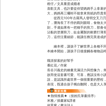
柑仔／文具重度成癮者
喜歡文具，也許要從仰望媽媽手上拿著
大，媽媽再三囑咐不能拿來剪紙的昂貴
從西元100年古羅馬人發明交叉刀刃
了，瀏海長了不停的戳到眼睛，食物太
刻，手邊如果有一把稱手的剪刀，那會
沾黏的塗層剪刀，鈦金屬製的耐磨打薄
刀，這些注重細節，能讓任務完美達成
繪本裡，讓孩子了解世界上各種不同的
本繪本開始，讓孩子日後接觸各種物品
職涯探索的好幫手
番紅花／作家
長谷川義史的繪畫充滿活力與想像力，
故而使這套書可愛、可喜，應該沒有小讀
說，是認識所處世界一個很重要的歷程
表現，既適合孩子獨自翻閱，也是大人
★熱情推薦★（按姓氏筆畫排序）
米雅／插畫家&譯者
何景窗／書法詩人