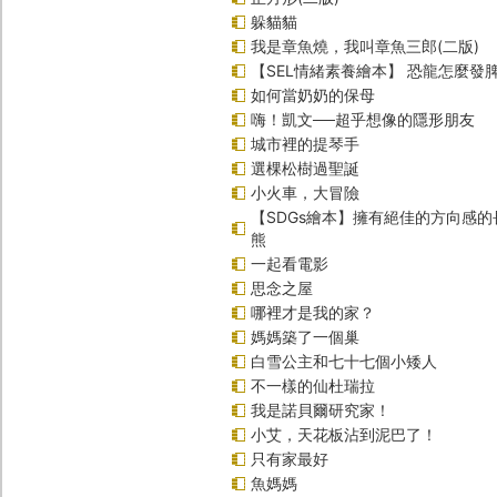
躲貓貓
我是章魚燒，我叫章魚三郎(二版)
【SEL情緒素養繪本】 恐龍怎麼發脾
如何當奶奶的保母
嗨！凱文──超乎想像的隱形朋友
城市裡的提琴手
選棵松樹過聖誕
小火車，大冒險
【SDGs繪本】擁有絕佳的方向感
熊
一起看電影
思念之屋
哪裡才是我的家？
媽媽築了一個巢
白雪公主和七十七個小矮人
不一樣的仙杜瑞拉
我是諾貝爾研究家！
小艾，天花板沾到泥巴了！
只有家最好
魚媽媽