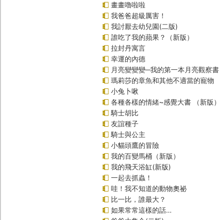
畫畫嚕啦啦
我爸爸超級厲害！
我討厭去幼兒園(二版)
誰吃了我的蘋果？（新版）
拉封丹寓言
幸運的內德
月亮變變變─我的第一本月亮觀察書
瑪莉莎的章魚和其他不適當的寵物
小兔卜啾
各種各樣的情緒~感覺大書 （新版
騎士胡比
友誼種子
騎士與公主
小貓頭鷹的冒險
我的百變馬桶（新版）
我的飛天浴缸(新版)
一起去抓蟲！
哇！我不知道的動物奧祕
比一比，誰最大？
如果常常這樣的話…