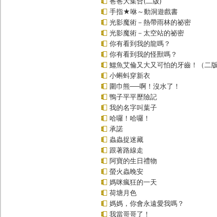
爸爸大集合(二版)
手指★咻～動洞遊戲書
光影魔術－熱帶雨林的祕密
光影魔術－太空站的祕密
你有看到我的龍嗎？
你有看到我的怪獸嗎？
鱷魚艾倫又大又可怕的牙齒！（二
小蝌蚪穿新衣
圍巾熊──啊！沒水了！
鴨子平平歷險記
我的名字叫葉子
哈囉！哈囉！
承諾
蟲蟲捉迷藏
跟著路線走
阿寶的生日禮物
螢火蟲晚安
媽咪瘋狂的一天
荷塘月色
媽媽，你會永遠愛我嗎？
我當哥哥了！