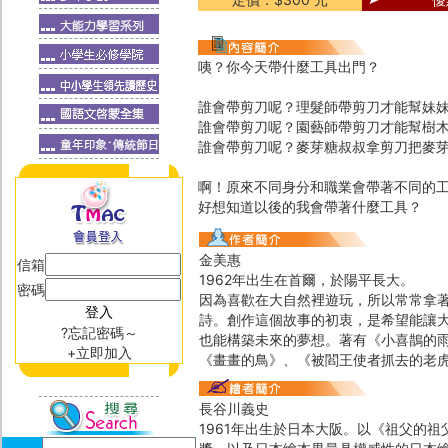
咦？你今天帶什麼工具出門？
誰會帶剪刀呢？理髮師帶剪刀才能幫妹
誰會帶剪刀呢？園藝師帶剪刀才能幫樹
誰會帶剪刀呢？麥芽糖叔叔拿剪刀把麥
啊！原來不同身分和職業會帶著不同的
好想知道以後的我會帶著什麼工具？
金美惠
信箱
1962年出生在首爾，於陽平長大。
密碼
因為喜歡在大自然裡遊玩，所以常常拿
詩。創作這個故事的初衷，是希望能讓
?忘記密碼～
也能構築未來的夢想。著有《小喜鵲的
+立即加入
《畫畫的鳥》、《被閻王使者抓去的老
長谷川義史
1961年出生於日本大阪。以《祖父的