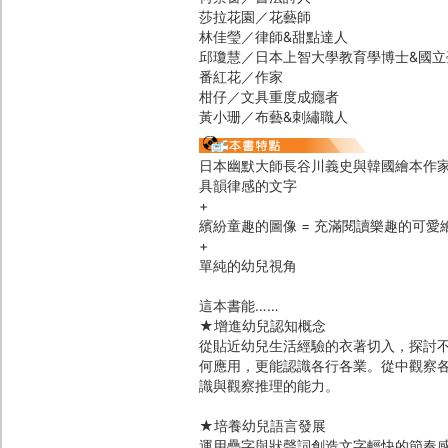
莎拉花園／花藝師
林佳瑩／律師&甜點達人
邱瓊慧／日本上智大學教育學博士&國
番紅花／作家
柑仔／文具重度成癮者
黃小珊／布藝&刺繡職人
日本幽默大師長谷川義史與韓國繪本作家
具韻律感的文字
+
繽紛童趣的圖像 = 充滿閱讀樂趣的可愛
+
單純的幼兒視角
這本書能……
★增進幼兒認知概念
從貼近幼兒生活經驗的衣著切入，探討
何應用，更能認識各行各業。從中觀察
識與觀察推理的能力。
★培養幼兒語言發展
運用疊字與狀聲詞創造文字輕快的節奏