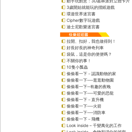
動手玩創意：3D叢林派對立體卡片
3歲開始就能玩的摺紙遊戲
環遊世界迷宮書
Cipher數字玩遊戲
迪士尼歡樂迷宮書
拉開、扣好，我也做得到！
好長好長的神奇列車
袋鼠，這是你的便便嗎？
不關你的事！
10隻小瓢蟲
偷偷看一下－認識動物的家
偷偷看一下──逛逛動物園
偷偷看一下─有趣的夜晚
偷偷看一下──可愛的恐龍
偷偷看一下－直升機
偷偷看一下──火箭
偷偷看一下──消防車
偷偷看一下－飛機
Look inside – 千變萬化的工作
Look inside – 食物和消化的祕密