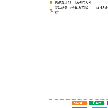
我是糞金龜，我愛吃大便
魔法糖果（暢銷典藏版） （首批加
夾）