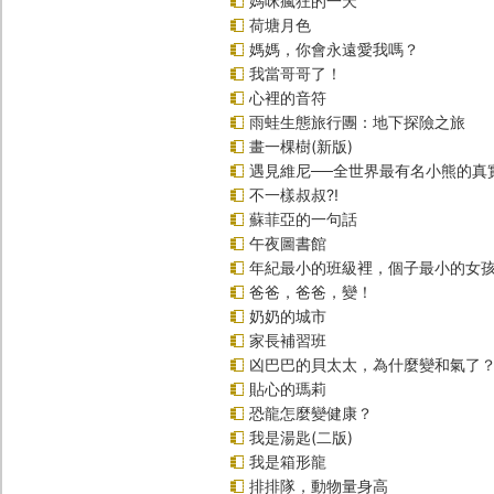
媽咪瘋狂的一天
荷塘月色
媽媽，你會永遠愛我嗎？
我當哥哥了！
心裡的音符
雨蛙生態旅行團：地下探險之旅
畫一棵樹(新版)
遇見維尼──全世界最有名小熊的真
不一樣叔叔?!
蘇菲亞的一句話
午夜圖書館
年紀最小的班級裡，個子最小的女孩
爸爸，爸爸，變！
奶奶的城市
家長補習班
凶巴巴的貝太太，為什麼變和氣了
貼心的瑪莉
恐龍怎麼變健康？
我是湯匙(二版)
我是箱形龍
排排隊，動物量身高