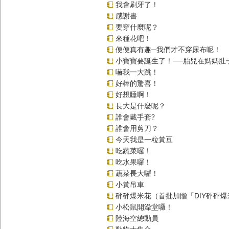
我會刷牙了！
感謝書
要穿什麼呢？
來種花吧！
便便真有趣─我們才不穿尿布呢！
小寶寶要誕生了！──胎兒在媽媽肚
嚇我一大跳！
好棒的驚喜！
好想睡啊！
長大是什麼呢？
誰會戴手套?
誰會用剪刀？
今天我是一粒黃豆
吃蔬菜囉！
吃水果囉！
蔬菜長大囉！
小黃吊車
砰砰爆米花（首批加贈「DIY砰砰
小松鼠開澡堂囉！
陸海空總動員