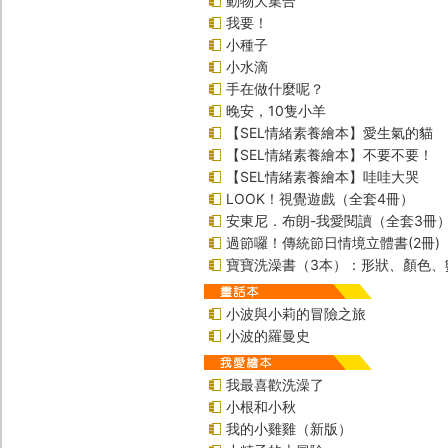
動物大集合
我要！
小種子
小水滴
手在做什麼呢？
晚安，10隻小羊
【SEL情緒素養繪本】愛生氣的貓
【SEL情緒素養繪本】不要不要！
【SEL情緒素養繪本】哇哇大哭
LOOK！視覺遊戲（全套4冊）
安東尼．布朗-我愛閱讀（全套3冊
過節囉！傳統節日情境立體書(2冊)
寶寶洗澡書（3本）：形狀、顏色、
小波與小莉的冒險之旅
小波的羅曼史
我最喜歡洗澡了
小根和小秋
我的小雞雞（新版）