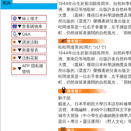
1944年出生於新潟縣長岡市。自然科
洲、東南亞等地取材，出版許多自然科
大獎、《叢林》獲得日本科學讀物獎及厚
▼
線上徵才
所出版的《震度7》榮獲產經兒童出版
▼
查看購物車
松岡達英是一位右手拿畫筆，左手捕捉
町，仍然保留著廣闊的自然風光，「雨
▼
Q&A
▼
講座活動
松松岡達英(松岡たつひで)
▼
新書發表
1944年出生於新潟縣長岡市。自然科
▼
活動花絮
洲、東南亞等地取材，出版許多自然科
大獎、《叢林》獲得日本科學讀物獎及厚
APP 隱私權
▼
所出版的《震度7》榮獲產經兒童出版
聲明
松岡達英是一位右手拿畫筆，左手捕捉
町，仍然保留著廣闊的自然風光，「雨
劉子韻
貓派人。日本早稻田大學日本語別科修
店裡。本職編輯，斜槓中日翻譯與文字
城市大冒險（中小學生必備細胞生物學
題目＋專注＋靈活運用》（野人文化）