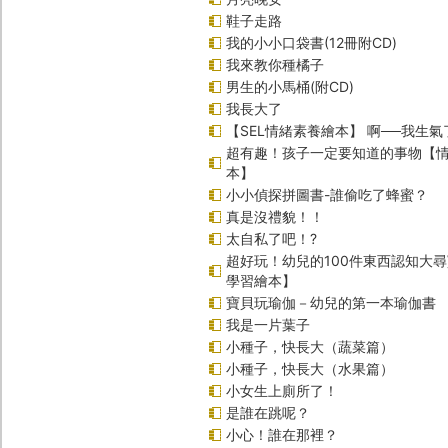
鞋子走路
我的小小口袋書(12冊附CD)
我來教你種橘子
男生的小馬桶(附CD)
我長大了
【SEL情緒素養繪本】 啊──我生氣
超有趣！孩子一定要知道的事物【
本】
小小偵探拼圖書-誰偷吃了蜂蜜？
真是沒禮貌！！
太自私了吧！?
超好玩！幼兒的100件東西認知大
學習繪本】
寶貝玩瑜伽－幼兒的第一本瑜伽書
我是一片葉子
小種子，快長大（蔬菜篇）
小種子，快長大（水果篇）
小女生上廁所了！
是誰在跳呢？
小心！誰在那裡？