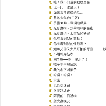
哇！我不知道的動物奧祕
比一比，誰最大？
如果常常這樣的話…
爸爸大集合(二版)
手指★咻～動洞遊戲書
光影魔術－熱帶雨林的祕密
光影魔術－太空站的祕密
你有看到我的龍嗎？
你有看到我的怪獸嗎？
鱷魚艾倫又大又可怕的牙齒！（二
小蝌蚪穿新衣
圍巾熊──啊！沒水了！
鴨子平平歷險記
我的名字叫葉子
哈囉！哈囉！
承諾
蟲蟲捉迷藏
跟著路線走
阿寶的生日禮物
螢火蟲晚安