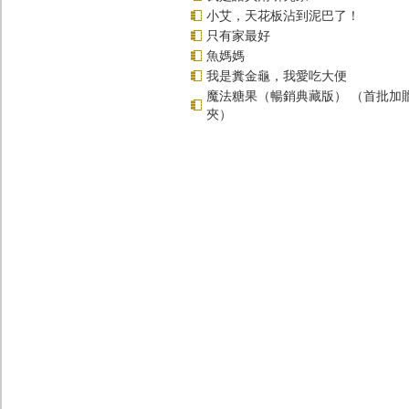
小艾，天花板沾到泥巴了！
只有家最好
魚媽媽
我是糞金龜，我愛吃大便
魔法糖果（暢銷典藏版） （首批加
夾）