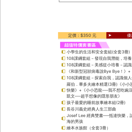
定價：$350 元
優
小學生的生活和安全套組(全套3冊)
108課綱套組－發現自我潛能，培
108課綱套組－美感從小培養－認
《和新型冠狀病毒說Bye Bye！》
108課綱套組－探索自我，認識個
羅伯．畢多夫繪本精選(3冊)《小小
快樂》+《小小恐龍──我不想吃豌
凱文──超乎想像的隱形朋友》
孩子最愛的睡前故事繪本組(2冊)
長谷川義史經典人生三部曲
Josef Lee 經典雙書──抵達快樂
海的男孩
繪本水族館（全套3冊）