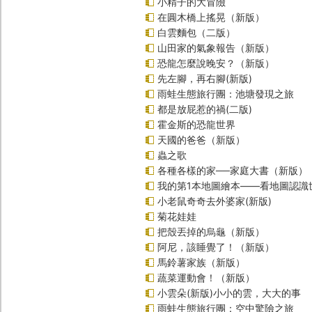
小精子的大冒險
在圓木橋上搖晃（新版）
白雲麵包（二版）
山田家的氣象報告（新版）
恐龍怎麼說晚安？（新版）
先左腳，再右腳(新版)
雨蛙生態旅行團：池塘發現之旅
都是放屁惹的禍(二版)
霍金斯的恐龍世界
天國的爸爸（新版）
蟲之歌
各種各樣的家──家庭大書（新版）
我的第1本地圖繪本――看地圖認識
小老鼠奇奇去外婆家(新版)
菊花娃娃
把殼丟掉的烏龜（新版）
阿尼，該睡覺了！（新版）
馬鈴薯家族（新版）
蔬菜運動會！（新版）
小雲朵(新版)小小的雲，大大的事
雨蛙生態旅行團：空中驚險之旅