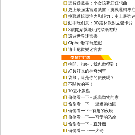
樂智遊戲書：小女孩夢幻狂想曲
史上最強迷宮遊戲書：挑戰邏輯專
挑戰邏輯專注力和眼力：史上最強迷
動手玩創意：3D叢林派對立體卡片
3歲開始就能玩的摺紙遊戲
環遊世界迷宮書
Cipher數字玩遊戲
迪士尼歡樂迷宮書
拉開、扣好，我也做得到！
好長好長的神奇列車
袋鼠，這是你的便便嗎？
不關你的事！
10隻小瓢蟲
偷偷看一下－認識動物的家
偷偷看一下──逛逛動物園
偷偷看一下─有趣的夜晚
偷偷看一下──可愛的恐龍
偷偷看一下－直升機
偷偷看一下──火箭