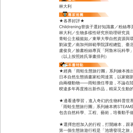
林大利
★各界好評★
Childrening替孩子選好知識書／粉絲
林大利／生物多樣性研究所助理研究員
青蛙公主楊懿如／東華大學自然資源與
劉淑雯／南加州師範學院課程總監、臺
盧俊良／臉書粉絲專頁「阿魯米玩科學
（以上按照姓氏筆畫排列）
★經典「雨蛙生態旅行團」系列繪本推
日本自然生態插畫家松岡達英，以家鄉
由兩棲動物——雨蛙擔任導遊，不論在
暌違多年再度推出新作品，精采又生動
★邊看邊學習，進入奇幻的生物科普世
「雨蛙生態旅行團」系列繪本將STEAM
包含自然科學、工程、藝術，培養動手
★選擇您想加入的行程，打開繪本，跟
第一個生態旅遊行程是「池塘發現之旅