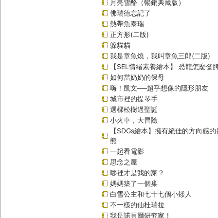
月亮雪酪（暢銷典藏版）
佛瑞德忘記了
熱帶魚泰瑞
正方形(二版)
躲貓貓
我是章魚燒，我叫章魚三郎(二版)
【SEL情緒素養繪本】 恐龍怎麼發脾
如何當奶奶的保母
嗨！凱文──超乎想像的隱形朋友
城市裡的提琴手
選棵松樹過聖誕
小火車，大冒險
【SDGs繪本】擁有絕佳的方向感
熊
一起看電影
思念之屋
哪裡才是我的家？
媽媽築了一個巢
白雪公主和七十七個小矮人
不一樣的仙杜瑞拉
我是諾貝爾研究家！