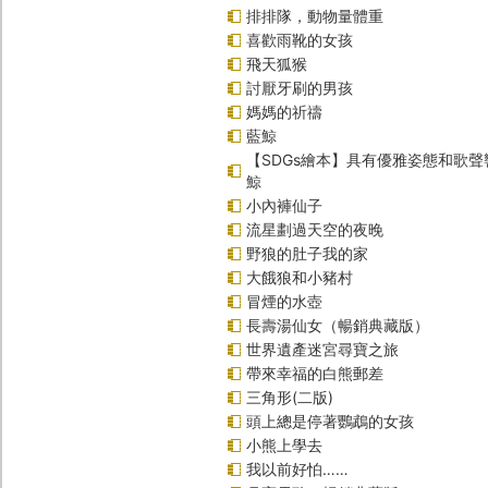
排排隊，動物量體重
喜歡雨靴的女孩
飛天狐猴
討厭牙刷的男孩
媽媽的祈禱
藍鯨
【SDGs繪本】具有優雅姿態和歌
鯨
小內褲仙子
流星劃過天空的夜晚
野狼的肚子我的家
大餓狼和小豬村
冒煙的水壺
長壽湯仙女（暢銷典藏版）
世界遺產迷宮尋寶之旅
帶來幸福的白熊郵差
三角形(二版)
頭上總是停著鸚鵡的女孩
小熊上學去
我以前好怕……