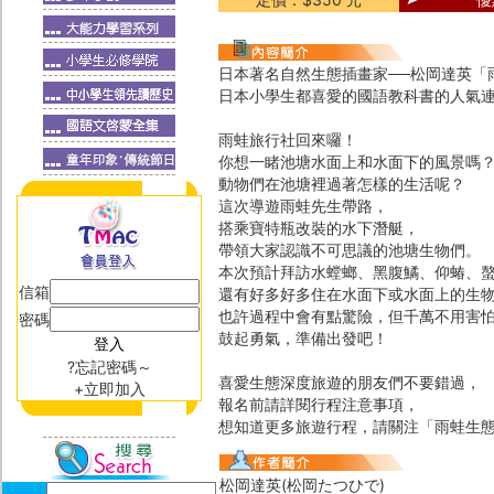
日本著名自然生態插畫家──松岡達英「
日本小學生都喜愛的國語教科書的人氣
雨蛙旅行社回來囉！
你想一睹池塘水面上和水面下的風景嗎
動物們在池塘裡過著怎樣的生活呢？
這次導遊雨蛙先生帶路，
搭乘寶特瓶改裝的水下潛艇，
帶領大家認識不可思議的池塘生物們。
本次預計拜訪水螳螂、黑腹鱊、仰蝽、螯
信箱
還有好多好多住在水面下或水面上的生
也許過程中會有點驚險，但千萬不用害
密碼
鼓起勇氣，準備出發吧！
?忘記密碼～
喜愛生態深度旅遊的朋友們不要錯過，
+立即加入
報名前請詳閱行程注意事項，
想知道更多旅遊行程，請關注「雨蛙生
松岡達英(松岡たつひで)