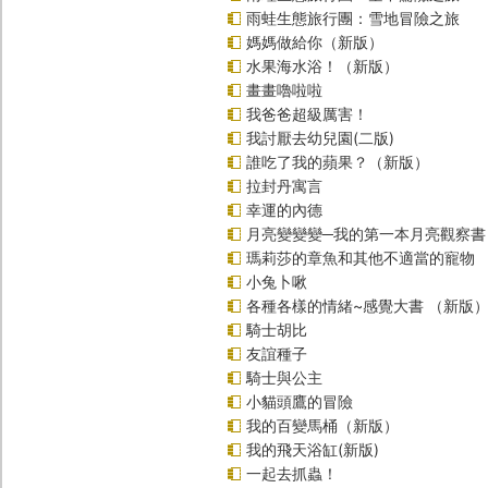
雨蛙生態旅行團：雪地冒險之旅
媽媽做給你（新版）
水果海水浴！（新版）
畫畫嚕啦啦
我爸爸超級厲害！
我討厭去幼兒園(二版)
誰吃了我的蘋果？（新版）
拉封丹寓言
幸運的內德
月亮變變變─我的第一本月亮觀察書
瑪莉莎的章魚和其他不適當的寵物
小兔卜啾
各種各樣的情緒~感覺大書 （新版
騎士胡比
友誼種子
騎士與公主
小貓頭鷹的冒險
我的百變馬桶（新版）
我的飛天浴缸(新版)
一起去抓蟲！