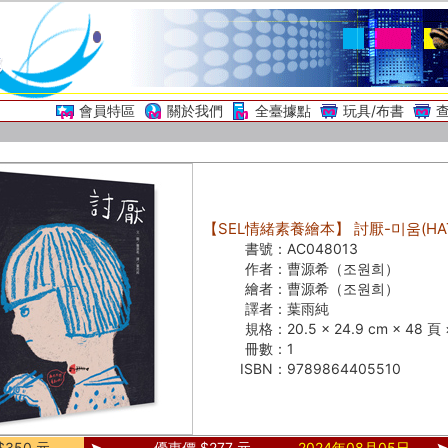
會員特區
關於我們
全臺據點
玩具/布書
【SEL情緒素養繪本】 討厭-미움(HAT
書號：
AC048013
作者：
曹源希（조원희）
繪者：
曹源希（조원희）
譯者：
葉雨純
規格：
20.5 × 24.9 cm × 48 
冊數：
1
ISBN：
9789864405510
350 元
優惠價 $277 元
2024年08月05日