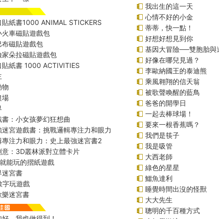
我出生的這一天
心情不好的小金
紙書1000 ANIMAL STICKERS
蒂蒂，快一點！
小火車磁貼遊戲包
好想好想見到你
巴布磁貼遊戲包
基因大冒險──雙胞胎與
險家朵拉磁貼遊戲包
好像在哪兒見過？
紙書 1000 ACTIVITIES
李歐納國王的泰迪熊
主
乘風翱翔的信天翁
動物
被歌聲喚醒的藍鳥
農場
爸爸的開學日
界
一起去棒球場！
戲書：小女孩夢幻狂想曲
要來一根香蕉嗎？
強迷宮遊戲書：挑戰邏輯專注力和眼力
我們是筷子
輯專注力和眼力：史上最強迷宮書2
我是吸管
創意：3D叢林派對立體卡片
大西老師
始就能玩的摺紙遊戲
綠色的星星
界迷宮書
鱷魚達利
r數字玩遊戲
睡覺時間出沒的怪獸
歡樂迷宮書
大大先生
聰明的千百種方式
扣好，我也做得到！