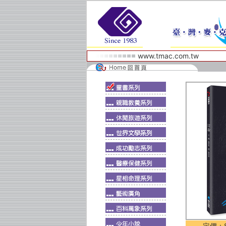
www.tmac.com.tw
定價：$