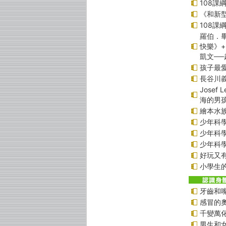
108
《和新型
108
羅伯．畢
快樂》
凱文─
孩子最愛
長谷川
Jose
海的男
繪本水
少年科學偵
少年科學偵
少年科學偵
好玩又
小學生的
牙齒和
感冒的
千變萬
男生和