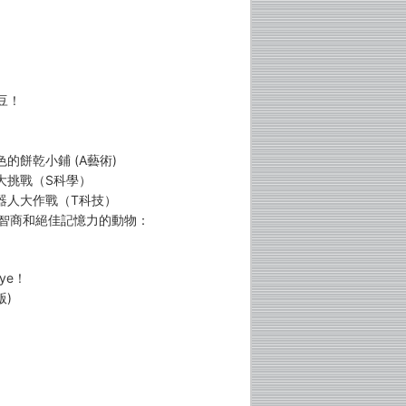
豆！
色的餅乾小鋪 (A藝術)
車大挑戰（S科學）
機器人大作戰（T科技）
度智商和絕佳記憶力的動物：
ye！
版)