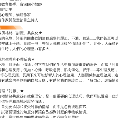
讀教育推手、資深國小教師
事畔店主
商心理師、暢銷作家
書作家與兒童節目主持人
像風格將「討厭」具象化★
積的色塊、誇張的圖畫強調這種感覺的壓迫、不適、難過……我們甚至可
彿被戴上手銬、腳鐐一般，整個人都被這樣的情緒困住了。此外，大面積
發生時，人們的心理壓力有多大。
成的生理和心理反應☆
一種「非正面」情緒，但它在我們的生活中扮演著重要的角色，而當「討
理和心理反應，例如：心悸、呼吸急促、肌肉僵化、冒汗……等生理反應
…等心理反應。長期下來可能影響人的心理健康、人際關係和生理健康，
或有威脅的事物時的自然反應，有助於我們保護自己、了解自己、調節情
處理「討厭」★
這種情緒共處並有效處理它，是一個重要的心理技巧。我們可以透過一些
助你管理和應對討厭的情緒：
：首先要承認和接受討厭的情緒，而不是忽視或壓抑它。
：試著從理性的角度分析讓自己感到討厭的事物或情境。
方式：嘗試將負面的思維轉變為正面或中立的思維。