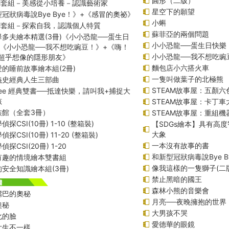
圓形（二版）
課綱套組－美感從小培養－認識藝術家
星空下的願望
冠狀病毒說Bye Bye！》+《感冒的奧祕》
小蝌
課綱套組－探索自我，認識個人特質
蘇菲亞的兩個問題
多夫繪本精選(3冊)《小小恐龍──蛋生日
小小恐龍──蛋生日快樂
+《小小恐龍──我不想吃豌豆！》+《嗨！
小小恐龍──我不想吃豌
─超乎想像的隱形朋友》
麵包店小六搭火車
的睡前故事繪本組(2冊)
一隻叫做葉子的北極熊
義史經典人生三部曲
STEAM故事屋：五顏六
f Lee 經典雙書──抵達快樂，請叫我+捕捉大
孩
STEAM故事屋：卡丁
族館（全套3冊）
STEAM故事屋：重組
探CSI(10冊) 1-10 (整箱裝)
【SDGs繪本】具有高
大象
探CSI(10冊) 11-20 (整箱裝)
一本沒有故事的書
探CSI(20冊) 1-20
和新型冠狀病毒說Bye B
有趣的情境繪本雙書組
像我這樣的一隻獅子(二
安全知識繪本組(3冊)
禁止黑暗的國王
森林小熊的音樂會
嘴巴的奧秘
月亮──夜晚擁抱的世界
奧秘
大男孩不哭
化的臉
愛德華的眼鏡
女生不一樣