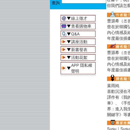
但我們該怎
▼
線上徵才
曹源希（조
▼
查看購物車
曾在於韓國
內心情感及細
▼
Q&A
年度最佳插
▼
講座活動
▼
新書發表
曹源希（조
▼
活動花絮
曾在於韓國
內心情感及細
APP 隱私權
▼
年度最佳插
聲明
葉雨純
喜歡沉浸在
譯作有《我
車》、《手
界：進入我
關鍵字》等
Susu｜Sus