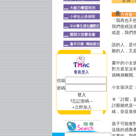
「我再也不
我們曾經說
或是，我們
說的人，是
聽的人，又
書中的小女
對方甚至沒
就轉身離開
信箱
小女孩決定
密碼
☆「討厭」
?忘記密碼～
討厭雖然是
+立即加入
緒，並促進
孩子可能會
這樣的感覺
在書中，我