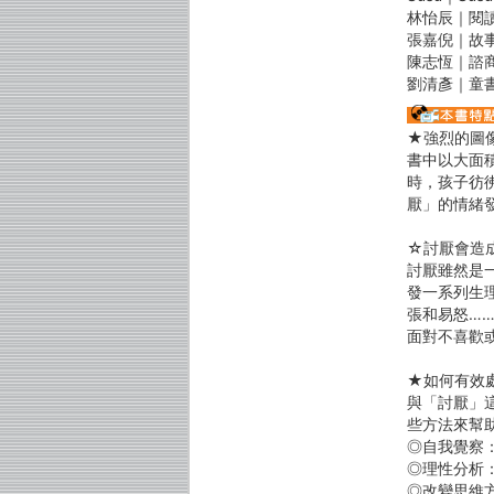
林怡辰｜閱
張嘉倪｜故
陳志恆｜諮
劉清彥｜童
★強烈的圖
書中以大面
時，孩子彷
厭」的情緒
☆討厭會造
討厭雖然是
發一系列生
張和易怒…
面對不喜歡
★如何有效
與「討厭」
些方法來幫
◎自我覺察
◎理性分析
◎改變思維