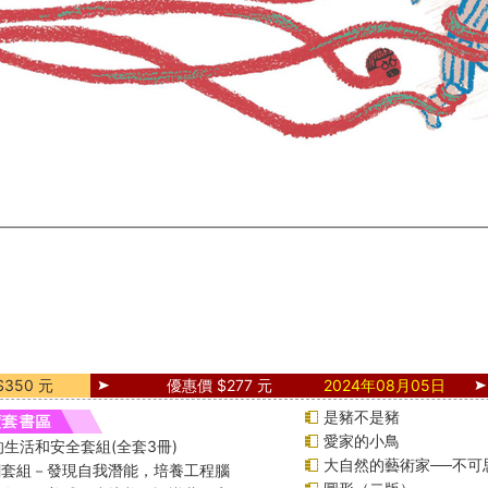
350 元
優惠價 $277 元
2024年08月05日
是豬不是豬
愛家的小鳥
生活和安全套組(全套3冊)
大自然的藝術家──不可
課綱套組－發現自我潛能，培養工程腦