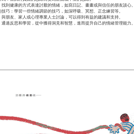
：找到健康的方式表達討厭的情緒，如寫日記、畫畫或與信任的朋友談心
的技巧：學習一些情緒調節的技巧，如深呼吸、冥想、正念練習等。
：與朋友、家人或心理專業人士討論，可以得到有益的建議和支持。
：通過反思和學習，從中獲得洞見和智慧，進而提升自己的情緒管理能力