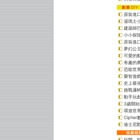
原裝進口貼
湯瑪士
建築師
小小探
原裝進口貼
夢幻公
可愛的
有趣的
恐龍世
樂智遊
史上最
挑戰邏
動手玩
3歲開
環遊世
Ciphe
迪士尼
拉開、