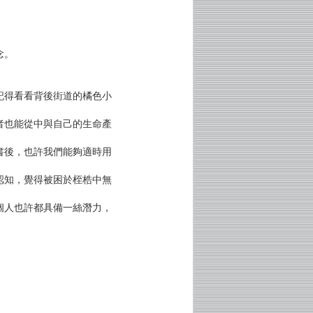
念。
。
記得看看背後街道的橘色小
者也能從中與自己的生命產
書後，也許我們能夠適時用
認知，覺得被困於桎梏中無
個人也許都具備一絲潛力，