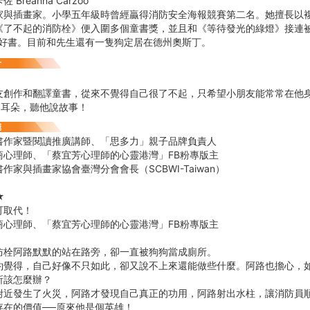
Breanna Carzoo
家與插畫家。小學五年級時曾經贏得消防安全海報競賽第二名。她擅長以
《了不起的消防栓》便入圍多個童書獎，並且和《等待發光的綠燈》接連被
年度好書。目前和先生還有一隻狗定居在德州奧斯丁。
友創作和翻譯童書，從來不覺得自己很了不起，只希望小朋友能常常在他
起耳朵，聽他說故事！
書作家暨閱讀推廣講師、「思多力」親子品牌負責人
商心理師、「蔡宜芳心理師的心靈港灣」FB粉專版主
作家與插畫家協會臺灣分會會長（SCBWI-Taiwan）
★
可取代！
商心理師、「蔡宜芳心理師的心靈港灣」FB粉專版主
防栓阿路默默的站在路旁，卻一直被狗狗當成廁所。
約覺得，自己好像不只如此，卻又說不上來還能做些什麼。阿路也擔心，
所該怎麼辦？
附近發生了火災，阿路才發現自己真正的功用，阿路射出水柱，讓消防員
存在的價值──原來他是個英雄！