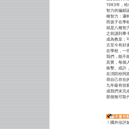
1983年，哈
智力的偏頗
種智力：邏
而孩子在學
就是八種智
之前讀到畢
成為教皇；
古至今有好
在學校，一
我們，能不
其實，每個
衝擊。或許
在消防栓阿
尋自己存在
九年級有技
成我們未完
那個無可取
！國外佳評