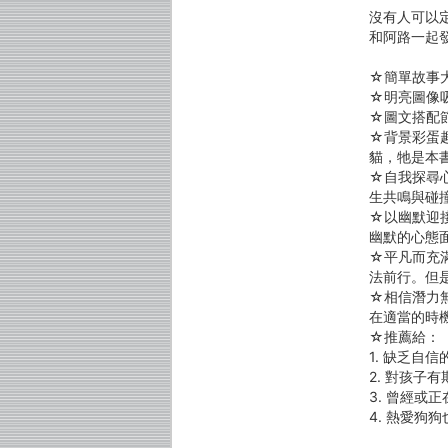
沒有人可以
和阿路一起
☆簡單故事
☆明亮圖像
☆圖文搭配
☆背景彩蛋
貓，牠是本
☆自我探尋
生共鳴與碰
☆以幽默迎
幽默的心態
☆平凡而充
法前行。但
☆相信潛力
在適當的時
☆推薦給：
1. 缺乏自
2. 對孩子
3. 曾經或
4. 熱愛狗