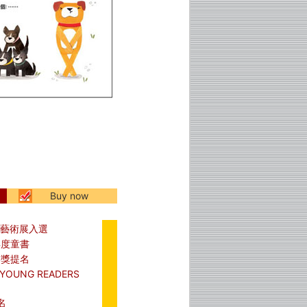
Buy now
創藝術展入選
年度童書
書獎提名
OUNG READERS
名