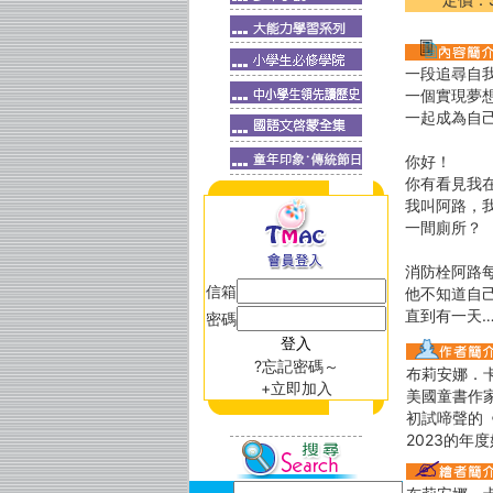
一段追尋自
一個實現夢
一起成為自
你好！
你有看見我
我叫阿路，
一間廁所？
消防栓阿路
信箱
他不知道自
直到有一天
密碼
?忘記密碼～
布莉安娜．卡佐 
+立即加入
美國童書作
初試啼聲的
2023的