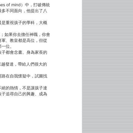
s of mind）中，打破傳統
很多不同面向，他提出了八
還是重視孩子的學科，大概
軍；如果你去擔任神職，你會
將軍、教皇都是高位，但從
那一位。
孩子都會念書。身為家長的
來越發達，帶給人們很大的
阿路在自我懷疑中，試圖找
不絕的熱情，不是讓孩子達
孩子追尋自己的興趣、成為