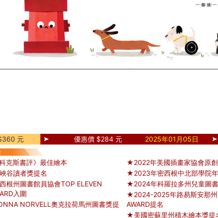
360 元
優惠價 $284 元
2025年01月05日
《科克斯書評》最佳繪本
★2022年美國插畫家協會原
大峽谷讀者獎提名
★2023年密西根中北部學院
西根州圖書館員協會TOP ELEVEN
★2024年科羅拉多州兒童圖
WARD入圍
★2024-2025年路易斯安那州Y
ONNA NORVELL奧克拉荷馬州圖書獎提
AWARD提名
★美國密蘇里州積木繪本獎提