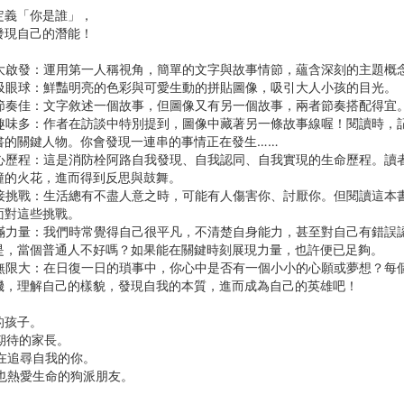
定義「你是誰」，
發現自己的潛能！
大啟發：運用第一人稱視角，簡單的文字與故事情節，蘊含深刻的主題概
吸眼球：鮮豔明亮的色彩與可愛生動的拼貼圖像，吸引大人小孩的目光。
節奏佳：文字敘述一個故事，但圖像又有另一個故事，兩者節奏搭配得宜
趣味多：作者在訪談中特別提到，圖像中藏著另一條故事線喔！閱讀時，
書的關鍵人物。你會發現一連串的事情正在發生……
心歷程：這是消防栓阿路自我發現、自我認同、自我實現的生命歷程。讀
撞的火花，進而得到反思與鼓舞。
接挑戰：生活總有不盡人意之時，可能有人傷害你、討厭你。但閱讀這本
面對這些挑戰。
滿力量：我們時常覺得自己很平凡，不清楚自身能力，甚至對自己有錯誤
是，當個普通人不好嗎？如果能在關鍵時刻展現力量，也許便已足夠。
無限大：在日復一日的瑣事中，你心中是否有一個小小的心願或夢想？每
機，理解自己的樣貌，發現自我的本質，進而成為自己的英雄吧！
信的孩子。
有期待的家長。
正在追尋自我的你。
狗也熱愛生命的狗派朋友。