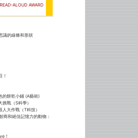
AD-ALOUD AWARD
思議的線條和形狀
豆！
色的餅乾小鋪 (A藝術)
車大挑戰（S科學）
機器人大作戰（T科技）
度智商和絕佳記憶力的動物：
ye！