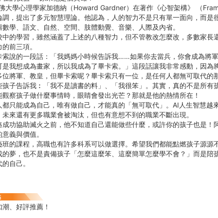
佛大學心理學家加德納（Howard Gardner）在著作《心智架構》 （Frame
論調，提出了多元智慧理論。他認為，人的智力不是只有單一面向，而是
輯數學、語文、自然、空間、肢體動覺、音樂、人際及內省。
校中的學習，雖然涵蓋了上述的八種智力，但不管教改怎麼改，多數家長
力的前三項。
卡索說的一段話：「我媽媽小時候告訴我……如果你去當兵，你會成為將
可是我想成為畫家，所以我成為了畢卡索。」這段話讓我非常感動，因為
多位將軍、教皇，但畢卡索呢？畢卡索只有一位，是任何人都無可取代的
些孩子告訴我︰「我不是讀書的料」、「我很笨」。其實，真的不是所有
能觀察孩子做什麼事情時，眼睛會發出光芒？那就是他的熱情所在！
人都只能成為自己，唯有做自己，才能真的「無可取代」。AI人生智慧越
，未來還有更多職業會被淘汰，但也有意想不到的職業不斷出現。
路成功協助滅火之前，他不知道自己還能做些什麼，或許你的孩子也是！
的意義與價值。
藝班的課程，高職也有許多科系可以做選擇。希望我們都能點燃孩子源源
成的夢，也不是責備孩子「怎麼這麼笨、這麼簡單怎麼學不會？」而是陪
代的自己。
如潮、好評推薦！