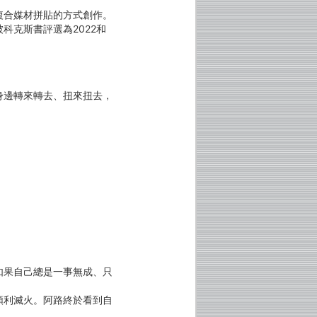
複合媒材拼貼的方式創作。
科克斯書評選為2022和
身邊轉來轉去、扭來扭去，
如果自己總是一事無成、只
順利滅火。阿路終於看到自