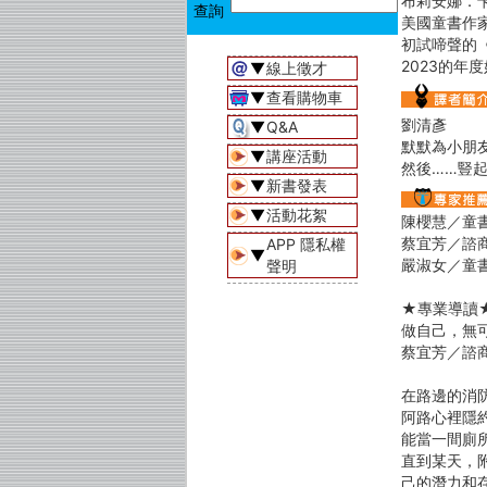
布莉安娜．卡佐 
美國童書作
初試啼聲的
2023的
▼
線上徵才
▼
查看購物車
劉清彥
▼
Q&A
默默為小朋
▼
講座活動
然後……豎
▼
新書發表
▼
活動花絮
陳櫻慧／童
蔡宜芳／諮
APP 隱私權
▼
嚴淑女／童書
聲明
★專業導讀
做自己，無
蔡宜芳／諮
在路邊的消
阿路心裡隱
能當一間廁
直到某天，
己的潛力和