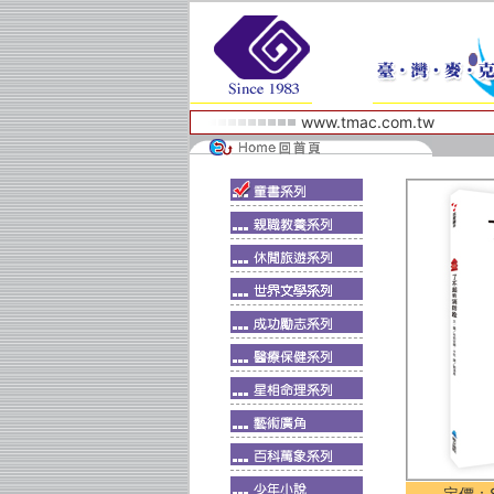
www.tmac.com.tw
定價：$