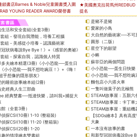
書店Barnes & Noble兒童圖書獎入圍
★美國奧克拉荷馬州REDBUD RE
CRAB YOUNG READER AWARD榮譽書
提名
是豬不是豬
愛家的小鳥
生活和安全套組(全套3冊)
大自然的藝術家──不可
課綱套組－發現自我潛能，培養工程腦
圓形（二版）
課綱套組－美感從小培養－認識藝術家
星空下的願望
冠狀病毒說Bye Bye！》+《感冒的奧祕》
小蝌
課綱套組－探索自我，認識個人特質
蘇菲亞的兩個問題
多夫繪本精選(3冊)《小小恐龍──蛋生日
小小恐龍──蛋生日快樂
+《小小恐龍──我不想吃豌豆！》+《嗨！
小小恐龍──我不想吃豌
─超乎想像的隱形朋友》
麵包店小六搭火車
的睡前故事繪本組(2冊)
一隻叫做葉子的北極熊
義史經典人生三部曲
STEAM故事屋：五顏六
f Lee 經典雙書──抵達快樂，請叫我+捕捉大
孩
STEAM故事屋：卡丁
族館（全套3冊）
STEAM故事屋：重組
探CSI(10冊) 1-10 (整箱裝)
【SDGs繪本】具有高
大象
探CSI(10冊) 11-20 (整箱裝)
一本沒有故事的書
探CSI(20冊) 1-20
和新型冠狀病毒說Bye B
有趣的情境繪本雙書組