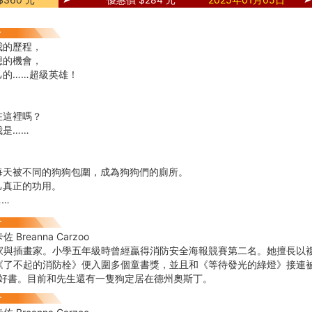
我的歷程，
想的機會，
己的……超級英雄！
在這裡嗎？
我是……
每天被不同的狗狗包圍，成為狗狗們的廁所。
己真正的功用。
……
Breanna Carzoo
家與插畫家。小學五年級時曾經贏得消防安全海報競賽第二名。她擅長以
《了不起的消防栓》便入圍多個童書獎，並且和《等待發光的綠燈》接連被
年度好書。目前和先生還有一隻狗定居在德州奧斯丁。