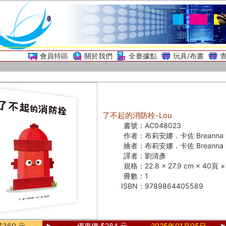
會員特區
關於我們
全臺據點
玩具/布書
了不起的消防栓-Lou
書號：
AC048023
作者：
布莉安娜．卡佐 Breanna C
繪者：
布莉安娜．卡佐 Breanna C
譯者：
劉清彥
規格：
22.8 × 27.9 cm × 40頁
冊數：
1
ISBN：
9789864405589
360 元
優惠價 $284 元
2025年01月05日