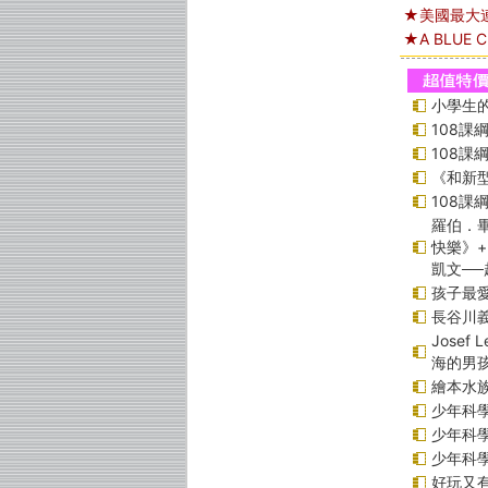
★美國最大連鎖
★A BLUE 
小學生的
108
108
《和新型
108
羅伯．畢
快樂》
凱文─
孩子最愛
長谷川
Jose
海的男
繪本水
少年科學偵
少年科學偵
少年科學偵
好玩又