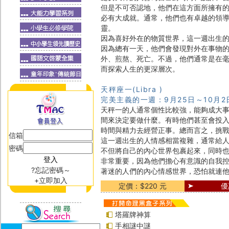
但是不可否認地，他們在這方面所擁有
必有大成就。通常，他們也有卓越的領
靈。
因為喜好外在的物質世界，這一週出生
因為總有一天，他們會發現對外在事物
外、煎熬、死亡。不過，他們通常是在
而探索人生的更深層次。
天秤座一(Libra )
完美主義的一週：9月25日～10月2
天秤一的人通常個性比較強，能夠成大
間來決定要做什麼。有時他們甚至會投
時間與精力去經營正事。總而言之，挑
信箱
這一週出生的人情感相當複雜，通常給
密碼
不但將自己的內心世界包裹起來，同時
非常重要，因為他們擔心有意識的自我
?忘記密碼～
著迷的人們的內心情感世界，恐怕就連
+立即加入
定價：$220 元
優
塔羅牌神算
手相謎中謎