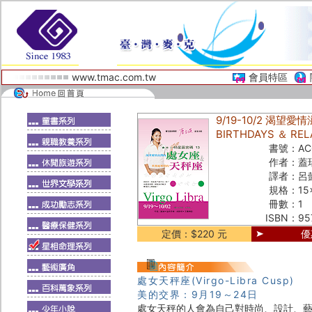
www.tmac.com.tw
會員特區
9/19-10/2 渴望愛
BIRTHDAYS ＆ REL
書號：
AC
作者：
蓋
譯者：
呂
規格：
15
冊數：
1
ISBN：
95
定價：$220 元
優
處女天秤座(Virgo-Libra Cusp)
美的交界：9月19～24日
處女天秤的人會為自己對時尚、設計、