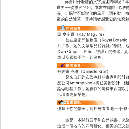
你會用什麼樣的文字描述四季呢？本書
世界──從季節開始。本書在編排上以四
等），探討不斷變化的風景，還有動、
富的自然隨筆，等待讀者感受它的無窮
凱‧麥奎爾（Kay Maguire）
曾在皇家邱植物園（Royal Botani
片工作。她的文章常見於雜誌和網站，也是皇
Own Crops in Pots，暫譯
車以及跟孩子們一起溜狗。
丹妮爾‧克洛（Danielle Kroll）
是來自紐約布魯克林的畫家和設計師。她畢業
品公司Anthropologie擔任美術
論做哪種工作，她創作的每樣東西都以
活增添更多樂趣。
快戴上你的帽子，到戶外看看吧──什麼
這是一本關於四季和自然的書，充滿對
道盡一個地方的四時變化。優美的短文