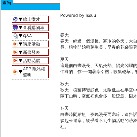
Powered by
Issuu
▼
線上徵才
▼
查看購物車
春天
▼
Q&A
春天，經過一個漫長、寒冷的冬天，大
▼
講座活動
長。植物開始萌芽生長，早春的花朵跟
▼
新書發表
夏天
▼
活動花絮
這是個白晝漫長、天氣炎熱、陽光閃耀
APP 隱私權
忙碌的工作──開著牽引機，收集乾草，
▼
聲明
秋天
秋天，樹葉轉變顏色，太陽低垂在半空
陽下山時，空氣裡也會多一股涼意。樹
冬天
白晝時間縮短，夜晚漫長而寒冷，這告
躲起來避寒，幾乎看不到生物活動的跡
柱。