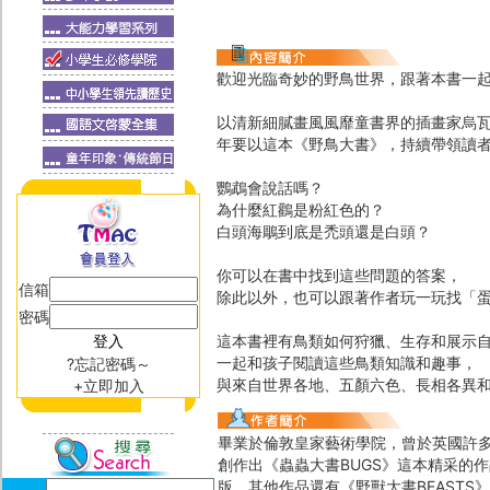
歡迎光臨奇妙的野鳥世界，跟著本書一
以清新細膩畫風風靡童書界的插畫家烏瓦
年要以這本《野鳥大書》，持續帶領讀
鸚鵡會說話嗎？
為什麼紅鸛是粉紅色的？
白頭海鵰到底是禿頭還是白頭？
你可以在書中找到這些問題的答案，
信箱
除此以外，也可以跟著作者玩一玩找「
密碼
這本書裡有鳥類如何狩獵、生存和展示
一起和孩子閱讀這些鳥類知識和趣事，
?忘記密碼～
與來自世界各地、五顏六色、長相各異
+立即加入
畢業於倫敦皇家藝術學院，曾於英國許
創作出《蟲蟲大書BUGS》這本精采的
版。其他作品還有《野獸大書BEASTS