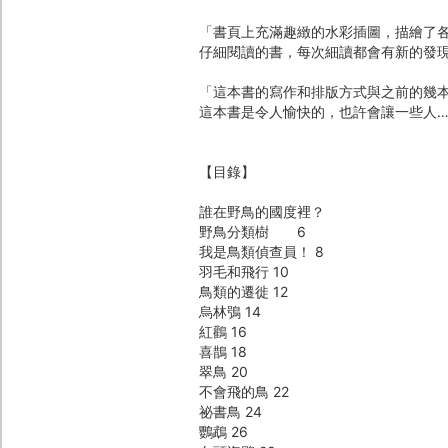
「書頁上充滿趣緻的水彩插圖，描繪了
仔細閱讀的書，每次細讀都會有新的發現
「這本書的寫作和排版方式與之前的幾
這本書是令人愉快的，也許會讓一些人…
【目錄】
誰在野鳥的國度裡？
野鳥分類樹 6
我是鳥類偵查員！ 8
羽毛和飛行 10
鳥類的遷徙 12
烏林鴞 14
紅鸛 16
喜鵲 18
翠鳥 20
不會飛的鳥 22
祕書鳥 24
鸚鵡 26