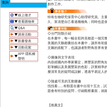
創作工作。
▼
線上徵才
特有生物研究保育中心助理研究員。主要
▼
查看購物車
久、算清楚自己看過幾種鳥；同時也是
▼
Q&A
◇分門別類介紹
▼
講座活動
在本書中，每一幅全彩跨頁都是一個完
▼
新書發表
美麗的天鵝都囊括在本書中，讓所有初
▼
活動花絮
文圖的搭配下，也讓讀者對野鳥世界有
APP 隱私權
▼
◇圖像與文字表現
聲明
內容經國內外專家審定，將豐富的野鳥
彩筆觸以及美麗豐富的色彩，詳實精準
釐清常見的疑問或誤解，透過平易近人
◇隨處可見的互動樂趣
找找看……有顆蛋在書中出現十五次，
題會有特別的提問，仔細觀察畫面，就
【推薦文】