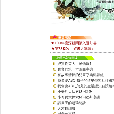
★109年度深耕閱讀入選好書
★第78梯次「好書大家讀」
與實物等大：動物園1
寶寶的第一本圖畫字典
有故事情節的兒童字典點讀組
我會說ABC_孩子的情境學習點讀繪
我會說ABC_幼兒的生活認知點讀繪
小奇兵大探索(3)-歐洲
小奇兵大探索(4)-歐洲‧美洲
讀書王的超強秘訣
天才特訓班
叫我萬事通