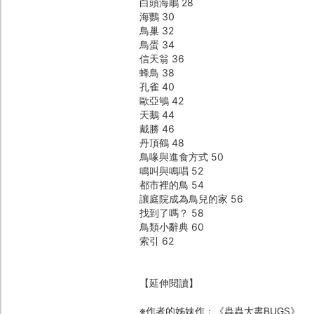
白頭海鵰 28
海鸚 30
鳥巢 32
鳥蛋 34
信天翁 36
蜂鳥 38
孔雀 40
歐亞鴝 42
天鵝 44
戴勝 46
丹頂鶴 48
鳥喙與進食方式 50
鳴叫與鳴唱 52
都市裡的鳥 54
讓庭院成為鳥兒的家 56
找到了嗎？ 58
鳥類小辭典 60
索引 62
【延伸閱讀】
※作者的姊妹作：《蟲蟲大書BUGS》、《