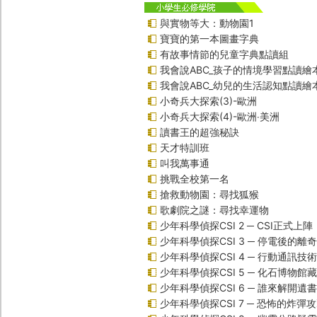
與實物等大：動物園1
寶寶的第一本圖畫字典
有故事情節的兒童字典點讀組
我會說ABC_孩子的情境學習點讀繪
我會說ABC_幼兒的生活認知點讀繪
小奇兵大探索(3)-歐洲
小奇兵大探索(4)-歐洲‧美洲
讀書王的超強秘訣
天才特訓班
叫我萬事通
挑戰全校第一名
搶救動物園：尋找狐猴
歌劇院之謎：尋找幸運物
少年科學偵探CSI 2 ─ CSI正式上陣
少年科學偵探CSI 3 ─ 停電後的離
少年科學偵探CSI 4 ─ 行動通訊技
少年科學偵探CSI 5 ─ 化石博物館
少年科學偵探CSI 6 ─ 誰來解開遺
少年科學偵探CSI 7 ─ 恐怖的炸彈