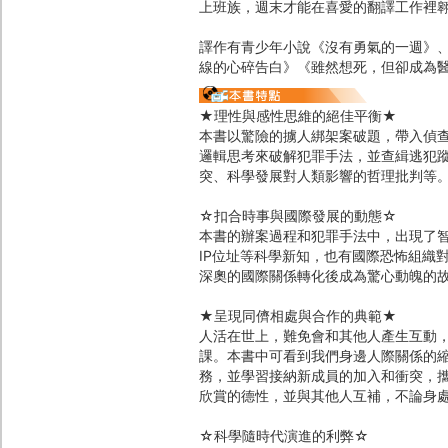
上班族，週末才能在喜愛的翻譯工作裡
譯作有青少年小說《沒有勇氣的一週》
線的心碎告白》《雖然想死，但卻成為
★理性與感性思維的絕佳平衡★
本書以驚險的擄人綁架案破題，帶入偵
邏輯思考來破解犯罪手法，並查緝逃犯
突、科學發展對人類影響的哲理批判等
☆扣合時事與國際發展的動態☆
本書的辦案過程和犯罪手法中，出現了智
IP位址等科學新知，也有國際恐怖組織
深奧的國際關係轉化後成為驚心動魄的
★呈現同儕相處與合作的典範★
人活在世上，難免會和其他人產生互動
課。本書中可看到我們身邊人際關係的
務，並學習接納新成員的加入和衝突，
欣賞的德性，並與其他人互補，不論身
☆科學隨時代演進的利弊☆