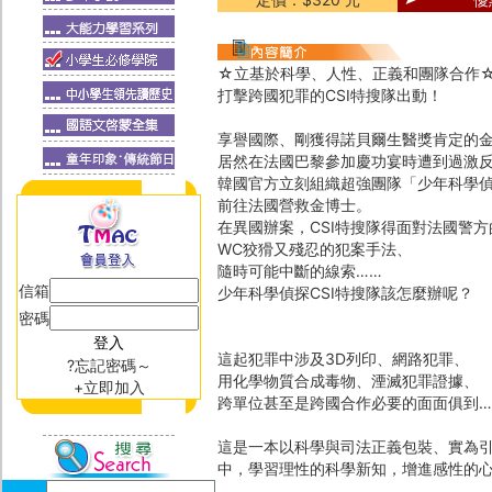
☆立基於科學、人性、正義和團隊合作
打擊跨國犯罪的CSI特搜隊出動！
享譽國際、剛獲得諾貝爾生醫獎肯定的
居然在法國巴黎參加慶功宴時遭到過激反
韓國官方立刻組織超強團隊「少年科學偵
前往法國營救金博士。
在異國辦案，CSI特搜隊得面對法國警
WC狡猾又殘忍的犯案手法、
隨時可能中斷的線索……
信箱
少年科學偵探CSI特搜隊該怎麼辦呢？
密碼
這起犯罪中涉及3D列印、網路犯罪、
?忘記密碼～
用化學物質合成毒物、湮滅犯罪證據、
+立即加入
跨單位甚至是跨國合作必要的面面俱到…
這是一本以科學與司法正義包裝、實為
中，學習理性的科學新知，增進感性的