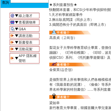
★系列套書預告★
快翻開本套書，和CSI少年科學偵探特
1.天才科學家綁架事件
▼
線上徵才
2.揪出臥底間諜（同步上市）
▼
查看購物車
3.揭開恐怖分子的真面目（即將上市）
▼
Q&A
▼
講座活動
高喜貞（고희정）
▼
新書發表
梨花女子大學科學教育碩士畢業，曾擔
▼
活動花絮
蹦蹦》、《叮咚幼稚園》、《叩叩，波
APP 隱私權
偵探CSI》系列、《托托數學遊樂場》及
▼
聲明
金俊英(김준영)
是個對世界上所有事情和人們各種模樣
有《我最喜歡的泥灘》、《偷偷》等系
界名科學家的特別書信》……等系列套
梁如幸
新竹教育大學畢業，韓國首爾大學兒童