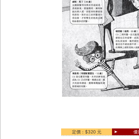
定價：$320 元
優