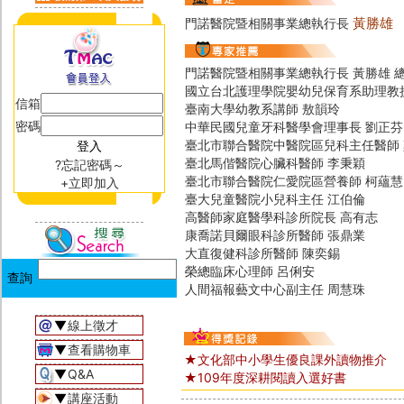
黃勝雄
門諾醫院暨相關事業總執行長
門諾醫院暨相關事業總執行長 黃勝雄 
國立台北護理學院嬰幼兒保育系助理教
信箱
臺南大學幼教系講師 敖韻玲
密碼
中華民國兒童牙科醫學會理事長 劉正芬
臺北市聯合醫院中醫院區兒科主任醫師 
臺北馬偕醫院心臟科醫師 李秉穎
?忘記密碼～
臺北市聯合醫院仁愛院區營養師 柯蘊慧
+立即加入
臺大兒童醫院小兒科主任 江伯倫
高醫師家庭醫學科診所院長 高有志
康喬諾貝爾眼科診所醫師 張鼎業
大直復健科診所醫師 陳奕錫
榮總臨床心理師 呂俐安
人間福報藝文中心副主任 周慧珠
▼
線上徵才
▼
查看購物車
★文化部中小學生優良課外讀物推介
▼
Q&A
★109年度深耕閱讀入選好書
▼
講座活動