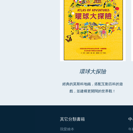
環球大探險
經典的莫斯科地鐵，搭配互動百科的遊
戲，並建構更開闊的世界觀！
其它分類書籍
中
我愛繪本
年