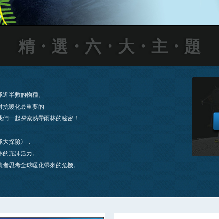
精・選・六・大・主・題
球近半數的物種。
對抗暖化最重要的
我們一起探索熱帶雨林的秘密！
球大探險》，
林的充沛活力。
讀者思考全球暖化帶來的危機。