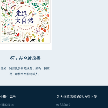
咦！神奇透視書
感受、關注更多自然議題，成為一個重
視、珍惜生命的地球人。
小學生系列
各大網路實體通路均有上架
科學偵探csi
輸入關鍵字